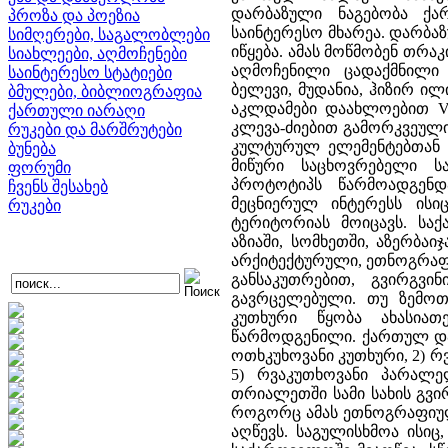
დარბაზული ნაგებობა ქა
პროზა და პოეზია
საინტერესო მხარეა. დარბა
სიმღერები, საგალობლები
იწყება. ამას მოწმობენ თრა
სიახლეები, აღმოჩენები
აღმოჩენილი ცადაქმნილი
საინტერესო სტატიები
ბელევი, მუდანია, ჰიზირ ილი
ბმულები, ბიბლიოგრაფია
აკლდამები დაახლოებით V-
ქართული იარაღი
კლევა-ძიებით გამორკვეულ
რუკები და მარშრუტები
კულტურულ ელემენტებთან ე
ბუნება
მიწური საცხოვრებელი ს
ფორუმი
პროტოტიპს წარმოადგენდ
ჩვენს შესახებ
მეცნიერულ ინტერესს ის
რუკები
ტერიტორიას მოიცავს. სა
აზიაში, სომხეთში, აზერბაი
არქიტექტურული, ეთნოგრაფი
განსაკუთრებით, გვირგვი
გავრცელებული. თუ ზემოთ
კუთხური წყობა ახასია
წარმოდგენილი. ქართულ დარ
ოთხკუხოვანი კუთხური, 2) რ
5) რვაკუთხოვანი პარალ
თრიალეთში სამი სახის გვ
როგორც ამას ეთნოგრაფიული
აღწევს. საგულისხმოა ისი