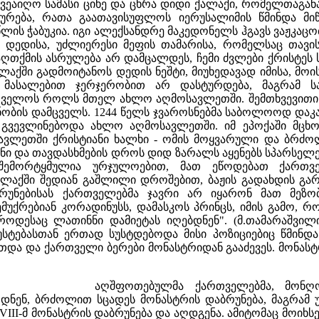
ვეაიღო სამასი ციხე და ცხრა დიდი ქალაქი, რომელთაგან
შურება, რათა გაათავისუფლოს იერუსალიმის წმინდა მ
წლის ჭაბუკია. იგი ალექსანდრე მაკედონელს ჰგავს ვაჟკაცო
ი დედისა, უძლიერესი მეფის თამარისა, რომელსაც თავ
აღთქმის ასრულება არ დამცალდეს, ჩემი ძვლები ქრისტეს 
ალაქში გადმოიტანოს დედის ნეშტი, მიუხედავად იმისა, მოი
 მასალებით ჯერჯერობით არ დასტურდება, მაგრამ ს
ველოს როლს მთელ ახლო აღმოსავლეთში. შემთხვევითი არ
ანობის დამცველს. 1244 წელს ჯვაროსნებმა საბოლოოდ დაკ
გვევლინებოდა ახლო აღმოსავლეთში. იმ ეპოქაში მცხო
ავლეთში ქრისტიანი ხალხი - ომის მოყვარული და ბრძოლ
ზნი და თავდასხმების დროს დიდ ზარალს აყენებს სპარსელ
რშემორტყმულია ურჯულოებით, მათ ეწოდებათ ქართვე
ალაქში შედიან გაშლილი დროშებით, ბაჟის გადახდის გარე
აბრუნებისას ქართველებმა ჯავრი არ იყარონ მათ მეზ
უქრებიან კორადინუსს, დამასკოს პრინცს, იმის გამო, რო
როდესაც ლათინნი დამიეტას იღებდნენ". (მ.თამარაშვილ
უსტებასთან ერთად სუსტდებოდა მისი პოზიციებიც წმინდა
და და ქართველი ბერები მონასტრიდან გააძევეს. მონასტრ
აღშფოთებულმა ქართველებმა, მონ
დნენ, ბრძოლით სცადეს მონასტრის დაბრუნება, მაგრა
VIII-მ მონასტრის დაბრუნება და აღდგენა. ამიტომაც მოიხსე