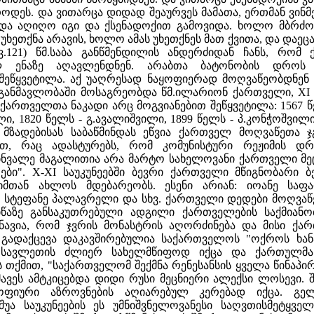
როდეს. და ვითარცა დიდად შეაურვეს მამათა, ერთმან ვინ
ი და აღიღო იგი და ქსენადოქით გამოვიდა. ხოლო მბრძო
უხეთქნა არავის, ხოლო ამას უხეთქნეს მათ ქვითა, და დაე
 გვ.121) წმ.საბა განწმენდილის ანდერძიდან ჩანს, რ
ულ ენაზე აღავლენდნენ. არაბთა ბატონობის დროს 
შეწყვეტილა. აქ უაღრესად ნაყოფიერად მოღვაწეობდნენ 
 განმავლობაში მოსაგრეობდა წმ.ილარიონ ქართველი, XI ს
ქართველთა ნაკადი არც მოგვიანებით შეწყვეტილა: 1567 წე
ილი, 1820 წელს - გ.ავალიშვილი, 1899 წელს - პ.კონჭოშვი
მზადებისას საბაწმინდას ეწვია ქართველ მოღვაწეთა 
ით, რაც ადასტურებს, რომ კომუნისტური რეჟიმის დრ
ინვალე მაგალითია არა მარტო სახელოვანი ქართველი მეცნი
ები". X-XI საუკუნეებში ბევრი ქართველი მწიგნობარი 
იმთან ახლოს მდებარეობს. ესენი არიან: იოანე სა
სტეფანე პალავრელი და სხვ. ქართველი დედები მოღვაწ
იწაზე განსაკუთრებული ადგილი ქართველების საქმიან
იშნავია, რომ ჯვრის მონასტრის აღორძინება და მისი
გადაქცევა დაკავშირებულია საქართველოს "ოქროს ხანასთ
ავლეთის ძლიერ სახელმწიფოდ იქცა და ქართულმა 
 თქმით, "საქართველომ შექმნა რენესანსის ყველა წინაპი
მავეს ამტკიცებდა დიდი რუსი მეცნიერი ალექსი ლოსევი.
ოფიური აზროვნების აღიარებულ კერებად იქცა. გე
შუა საუკუნეების ეს უმნიშვნელოვანესი საღვთისმეტყ