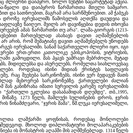
აც ძლიერნი დაიპყრო, ხოლო სუსტნი ნაცარტუტად აქცია.
იწა-წყალი და დაიპყროს წარმართთა მთელი სამყარო.
ბით და სათნოებით, მაგრამ არა სარწმუნოებით. ამ ჭაბუკს
ის დროზე იერუსალიმს წამოსვლის აღთქმა დაუდვია და
საფლავზე წაიღეო. შვილს არ დავიწყებია დედის თხოვნა
სურვებენ ამას წარმართნი თუ არა". ლაშა-გიორგის (1213-
ავსებით მართებულად ასახავს დავით აღმაშენებლის
 არის, რომ მემატიანე დავით აღმაშენებელს უწოდებს
არგეს იერუსალიმი. სანამ საქართველო ძლიერი იყო, იგი
ვრები ერთ-ერთი კათოლიკე ეპისკოპოსის, ვიტრიუსის,
აში გამოცდილი. მას ჰყავს უამრავი მებრძოლი, მეტად
ებს, მიდიელებსა და ასურელებს, რომელთა სიახლოვესაც
ლები. როდესაც ისინი მიდიან ქრისტეს საფლავის
შე, რაც შეეხება სარკინოზებს, ისინი ვერ ბედავენ მათს
ობლად მცხოვრებ სარკინოზებზე. ქართველები ძალიან
მ მან განიზრახა იმათი სურვილის გარეშე იერუსალიმის
ი "ქართული ეკლესია დასაბამიდან დღემდე", თბ.,1995,
 მიწაზე. 1273 წელს, მამლუქი სულთნების დროს, ჯვრის
ის წინამძღვარი, "ჯვრის მამა", წმ.ლუკა იერუსალიმელი,
ღოლთა ლაშქარში ყოფნისას, როდესაც მონღოლები
მ უშედეგოდ. მხოლოდ დიპლომატიური მოლაპარაკებების
ნიება ის მონასტრის აღაპში მის აღმშენებლად. 1314 წელს