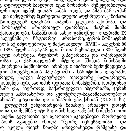
მე, თეოდულოს სახელით, ბესი მონაზონი, შეწყუდობილთა
ლნი იგი იყვნეს ვითარ სამას ოდენ, და ამან მარტომან
ცა. და შემდგომად მცირედთა დღეთა აღესრულა". ("მამათა
ომ ქართველებს ლავრაში თავისი ეკლესია ჰქონიათ და
მონასტერი არაერთხელ დაარბიეს, მაგრამ მასში
ქართველები. საბაწმიდის სახელგანთქმულ ლავრაში IX
აუკუნეში კი - წმ.გიორგი - პროხორე, ჯვრის მონასტრის
ლს აქ იმყოფებოდა ფ.შაქარაშვილი, XVIII - საუკუნის 80
ლი, 1883 წელს - ა.ცაგარელი. შოთა რუსთაველის 800 წლის
ჯგუფი ი.რურუას, რეჟისორ გ.პატარაიას და ოპერატორ
ოსაც კი ქართველების ინტერესი წმინდა მიწისადმი
ერების საქმიანობა, არამედ ი.აბაშიძის შემოქმედებაც,
ბერი მოღვაწეობდა პალავრაში - ხარიტონის ლავრაში,
ფარელი, პავლე პალავრელი, თეოდორე პალავრელი,
ეობდნენ იერუსალიმის დედათა მონასტერში, რომელსაც
ობაში და, საერთოდ, საქართველოს ისტორიაში, ჯვრის
 ქართული სამონასტრო და კულტურულ-საგანმანათლებლო
ან", დავითისა და თამარის ეპოქასთან (XI-XIII სს).
კულტურამ განვითარების მანამდე არნახულ დონეს
რობა და შექმნა ჯოტოს დონის ხელოვნების ნიმუშები ორი
 შეიქმნა გელათისა და იყალთოს აკადემიები, რომლებიც
ლათის აკადემია იწოდა "მეორე იერუსალიმად" და
ველო სკოლა თავის წიაღში ამთლიანებდა რწმენასა და