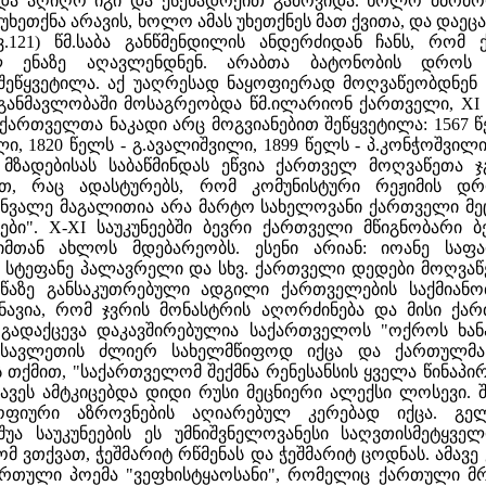
ი და აღიღო იგი და ქსენადოქით გამოვიდა. ხოლო მბრძოლ
უხეთქნა არავის, ხოლო ამას უხეთქნეს მათ ქვითა, და დაე
 გვ.121) წმ.საბა განწმენდილის ანდერძიდან ჩანს, რ
ლ ენაზე აღავლენდნენ. არაბთა ბატონობის დროს 
შეწყვეტილა. აქ უაღრესად ნაყოფიერად მოღვაწეობდნენ 
 განმავლობაში მოსაგრეობდა წმ.ილარიონ ქართველი, XI ს
ქართველთა ნაკადი არც მოგვიანებით შეწყვეტილა: 1567 წე
ილი, 1820 წელს - გ.ავალიშვილი, 1899 წელს - პ.კონჭოშვი
მზადებისას საბაწმინდას ეწვია ქართველ მოღვაწეთა 
ით, რაც ადასტურებს, რომ კომუნისტური რეჟიმის დრ
ნვალე მაგალითია არა მარტო სახელოვანი ქართველი მეცნი
ები". X-XI საუკუნეებში ბევრი ქართველი მწიგნობარი 
იმთან ახლოს მდებარეობს. ესენი არიან: იოანე სა
სტეფანე პალავრელი და სხვ. ქართველი დედები მოღვაწ
იწაზე განსაკუთრებული ადგილი ქართველების საქმიან
იშნავია, რომ ჯვრის მონასტრის აღორძინება და მისი
ადაქცევა დაკავშირებულია საქართველოს "ოქროს ხანასთ
ავლეთის ძლიერ სახელმწიფოდ იქცა და ქართულმა 
 თქმით, "საქართველომ შექმნა რენესანსის ყველა წინაპი
მავეს ამტკიცებდა დიდი რუსი მეცნიერი ალექსი ლოსევი.
ოფიური აზროვნების აღიარებულ კერებად იქცა. გე
შუა საუკუნეების ეს უმნიშვნელოვანესი საღვთისმეტყ
ომ ვთქვათ, ჭეშმარიტ რწმენას და ჭეშმარიტ ცოდნას. ამავე
რთული პოემა "ვეფხისტყაოსანი", რომელიც ქართული მრა