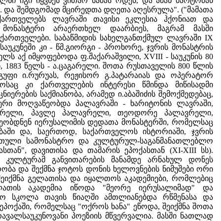
ნი იგი იყვნეს ვითარ სამას ოდენ, და ამან მარტომან
ცა. და შემდგომად მცირედთა დღეთა აღესრულა". ("მამათა
ომ ქართველებს ლავრაში თავისი ეკლესია ჰქონიათ და
მონასტერი არაერთხელ დაარბიეს, მაგრამ მასში
ქართველები. საბაწმიდის სახელგანთქმულ ლავრაში IX
აუკუნეში კი - წმ.გიორგი - პროხორე, ჯვრის მონასტრის
ლს აქ იმყოფებოდა ფ.შაქარაშვილი, XVIII - საუკუნის 80
ლი, 1883 წელს - ა.ცაგარელი. შოთა რუსთაველის 800 წლის
ჯგუფი ი.რურუას, რეჟისორ გ.პატარაიას და ოპერატორ
ოსაც კი ქართველების ინტერესი წმინდა მიწისადმი
ერების საქმიანობა, არამედ ი.აბაშიძის შემოქმედებაც,
ბერი მოღვაწეობდა პალავრაში - ხარიტონის ლავრაში,
ფარელი, პავლე პალავრელი, თეოდორე პალავრელი,
ეობდნენ იერუსალიმის დედათა მონასტერში, რომელსაც
ობაში და, საერთოდ, საქართველოს ისტორიაში, ჯვრის
 ქართული სამონასტრო და კულტურულ-საგანმანათლებლო
ან", დავითისა და თამარის ეპოქასთან (XI-XIII სს).
კულტურამ განვითარების მანამდე არნახულ დონეს
რობა და შექმნა ჯოტოს დონის ხელოვნების ნიმუშები ორი
 შეიქმნა გელათისა და იყალთოს აკადემიები, რომლებიც
ლათის აკადემია იწოდა "მეორე იერუსალიმად" და
ველო სკოლა თავის წიაღში ამთლიანებდა რწმენასა და
 ეპოქაში, რომელსაც "ოქროს ხანა" ეწოდა, შეიქმნა შოთა
ვალსაუკუნოვანი პოეზიის მწვერვალია. მასში ნათლად