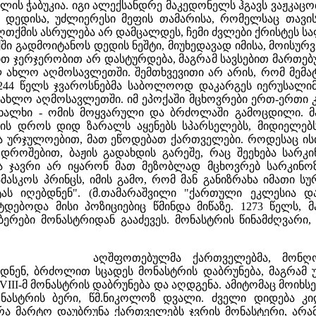
წლის ჭაბუკია. იგი ალექსანდრე მაკედონელს ჰგავს ვაჟკაცო
ი დედისა, უძლიერესი მეფის თამარისა, რომელსაც თავ
ღთქმის ასრულება არ დამცალდეს, ჩემი ძვლები ქრისტეს სა
ში გადმოიტანოს დედის ნეშტი, მიუხედავად იმისა, მოისურვე
ით ჯერჯერობით არ დასტურდება, მაგრამ სავსებით მართე
ხლო აღმოსავლეთში. შემთხვევითი არ არის, რომ მემატი
1244 წელს ჯვაროსნებმა საბოლოოდ დაკარგეს იერუსალიმ
ხლო აღმოსავლეთში. იმ ეპოქაში მცხოვრები ერთ-ერთი კა
ხალხი - ომის მოყვარული და ბრძოლაში გამოცდილი. მას
ბის დროს დიდ ზარალს აყენებს სპარსელებს, მიდიელე
 ურჯულოებით, მათ ეწოდებათ ქართველები. როდესაც ისინ
როშებით, ბაჟის გადახდის გარეშე, რაც შეეხება სარკინო
ა ჯავრი არ იყარონ მათ მეზობლად მცხოვრებ სარკინო
მასკოს პრინცს, იმის გამო, რომ მან განიზრახა იმათი ს
ს იღებდნენ". (მ.თამარაშვილი "ქართული ეკლესია დასა
ტდებოდა მისი პოზიციებიც წმინდა მიწაზე. 1273 წელს,
რები მონასტრიდან გააძევეს. მონასტრის წინამძღვარი, "
აღშფოთებულმა ქართველებმა, მონ
დნენ, ბრძოლით სცადეს მონასტრის დაბრუნება, მაგრა
III-მ მონასტრის დაბრუნება და აღდგენა. ამიტომაც მოიხსე
ონასტრის ბერი, წმ.ნიკოლოზ დვალი. ძველი დიდება კ
არა მარტო დაუბრუნა ქართველებს ჯვრის მონასტერი, არა