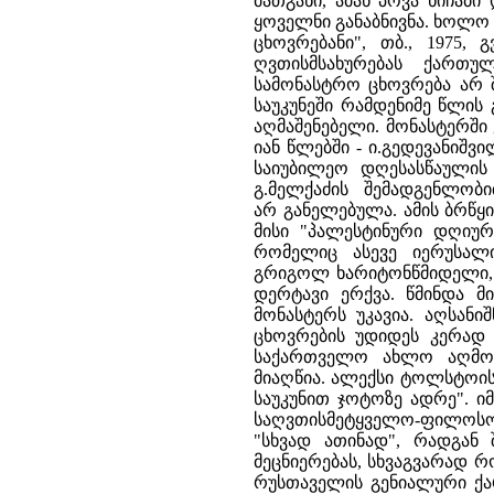
მათგანი, ამან პოვა ნიჩაბ
ყოველნი განაბნივნა. ხოლო 
ცხოვრებანი", თბ., 1975,
ღვთისმსახურებას ქართუ
სამონასტრო ცხოვრება არ 
საუკუნეში რამდენიმე წლის
აღმაშენებელი. მონასტერში 
იან წლებში - ი.გედევანიშვ
საიუბილეო დღესასწაულის 
გ.მელქაძის შემადგენლობ
არ განელებულა. ამის ბრწყი
მისი "პალესტინური დღიურ
რომელიც ასევე იერუსალ
გრიგოლ ხარიტონწმიდელი, 
დერტავი ერქვა. წმინდა მ
მონასტერს უკავია. აღსან
ცხოვრების უდიდეს კერად გ
საქართველო ახლო აღმოს
მიაღწია. ალექსი ტოლსტოის
საუკუნით ჯოტოზე ადრე". ი
საღვთისმეტყველო-ფილოს
"სხვად ათინად", რადგან 
მეცნიერებას, სხვაგვარად რ
რუსთაველის გენიალური ქა