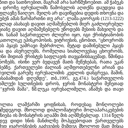
ბით და სათნოებით, მაგრამ არა სარწმუნოებით. ამ ჭაბუკს
ის დროზე იერუსალიმს წამოსვლის აღთქმა დაუდვია და
ფლავზე წაიღეო. შვილს არ დავიწყებია დედის თხოვნა და
ბენ ამას წარმართნი თუ არა". ლაშა-გიორგის (1213-1222)
ბულად ასახავს დავით აღმაშენებლის მიერ გაძლიერებულ
ანე დავით აღმაშენებელს უწოდებს მესიის მახვილს და
ი. სანამ საქართველო ძლიერი იყო, იგი ქრისტიანობის
თოლიკე ეპისკოპოსის, ვიტრიუსის, ცნობით, "ცხოვრობს
 ჰყავს უამრავი მებრძოლი, მეტად დაშინებული ჰყავს
ბსა და ასურელებს, რომელთა სიახლოვესაც ცხოვრობს,
ი მიდიან ქრისტეს საფლავის თავყანისსაცემად, წმინდა
ზებს, ისინი ვერ ბედავენ მათს შეწუხებას, რათა უკან
ზებზე. ქართველები ძალიან აღშფოთებულნი არიან და
ურვილის გარეშე იერუსალიმის კედლის დანგრევა, მაშინ,
ბამიდან დღემდე", თბ.,1995, გვ.474.) საქართველოს
 მამლუქი სულთნების დროს, ჯვრის მონასტერი მეჩეთად
ჯვრის მამა", წმ.ლუკა იერუსალიმელი, აწამეს და თავი
ღოლთა ლაშქარში ყოფნისას, როდესაც მონღოლები
მ უშედეგოდ. მხოლოდ დიპლომატიური მოლაპარაკებების
ნიება ის მონასტრის აღაპში მის აღმშენებლად. 1314 წელს
იდევ დიდი ხნის მანძილზე მოჰყვებოდათ ქართველებს
მედ ჯვაროსნების გაძევების შემდეგ მხოლოდ მათ მისცა