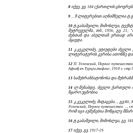
8
იქვე, ვვ. 184 (ქართლის ცხოვრება, I
9
....ჩ ლიტერებით აღნიშნულია ტ.
10
ტ.გაბაშვილი, მიმოსლვა, ტექს
მეტრეველმა, თბ., 1956, გვ. 21
ძესთან და ასულთან ერთად არი
ჰყავდა.
11
კ.კეკელიძე, ეტიუდები ძველი
ლიტერატურის კერისა ათონზე და მის
12
П. Успенский, Первое путешествіе 
Афонђ въ Турціи,тифлис, 1910 г. ст
13
სამუხრანბატონოსა და მუხრანბატო
14
ლ.მენაბდე, ძველი ქართული მწე
წყარო უცნობია.
15
კ.კეკელიძე, მიტაცება..., გვ.80; А.
Успенский, Первое путешествіе ..
რომ იგი აუშენებია მოწყალე მმართვ
16
ტ.გაბაშვილი, მიმოსლვა, გვ. 181
17
იქვე, გვ. 1917-19.