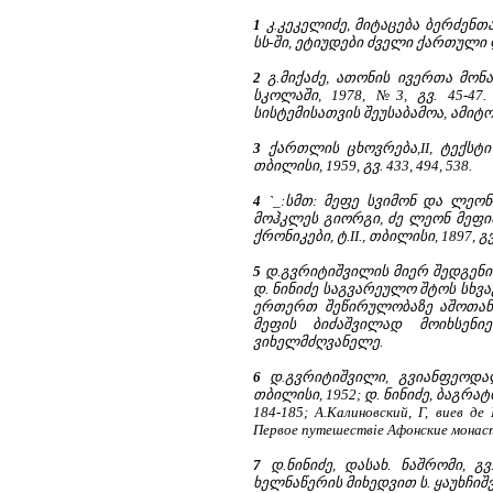
1
კ.კეკელიძე, მიტაცება ბერძენთ
სს-ში, ეტიუდები ძველი ქართული ლ
2
გ.მიქაძე, ათონის ივერთა მო
სკოლაში, 1978, №3, გვ. 45-4
სისტემისათვის შეუსაბამოა, ამიტ
3
ქართლის ცხოვრება,II, ტექსტ
თბილისი, 1959, გვ. 433, 494, 538.
4
`_:სმთ: მეფე სვიმონ და ლეონ
მოჰკლეს გიორგი, ძე ლეონ მეფი
ქრონიკები, ტ.
II., თბილისი, 1897, გვ
5
დ.გვრიტიშვილის მიერ შედგენი
დ. ნინიძე საგვარეულო შტოს სხვ
ერთერთ შეწირულობაზე აშოთან
მეფის ბიძაშვილად მოიხსენი
ვიხელმძღვანელე.
6
დ.გვრიტიშვილი, გვიანფეოდა
თბილისი, 1952; დ. ნინიძე, ბაგრატ
184-185; А.Калиновский, Г, виев д
Первое путешествіе Афонские монастыри
7
დ.ნინიძე, დასახ. ნაშრომი, გ
ხელნაწერის მიხედვით ს. ყაუხჩიშვი