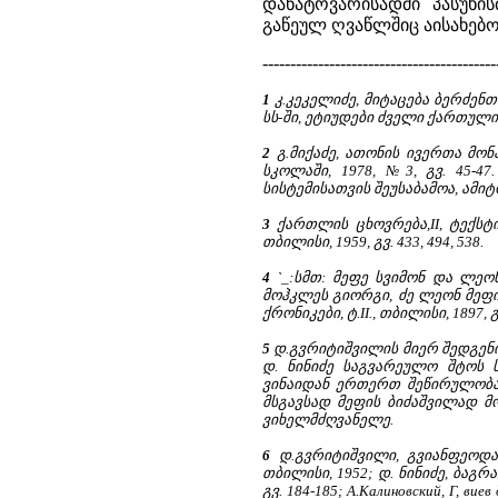
დანატოვარისადმი პასუხი
გაწეულ ღვაწლშიც აისახებ
------------------------------------------
1
კ.კეკელიძე, მიტაცება ბერძენ
სს-ში, ეტიუდები ძველი ქართული 
2
გ.მიქაძე, ათონის ივერთა მო
სკოლაში, 1978, №3, გვ. 45-4
სისტემისათვის შეუსაბამოა, ამი
3
ქართლის ცხოვრება,II, ტექსტ
თბილისი, 1959, გვ. 433, 494, 538.
4
`_:სმთ: მეფე სვიმონ და ლეონ
მოჰკლეს გიორგი, ძე ლეონ მეფი
ქრონიკები, ტ.
II., თბილისი, 1897, გ
5
დ.გვრიტიშვილის მიერ შედგენ
დ. ნინიძე საგვარეულო შტოს
ვინაიდან ერთერთ შეწირულობა
მსგავსად მეფის ბიძაშვილად მ
ვიხელმძღვანელე.
6
დ.გვრიტიშვილი, გვიანფეოდ
თბილისი, 1952; დ. ნინიძე, ბაგრ
გვ. 184-185; А.Калиновский, Г, вие