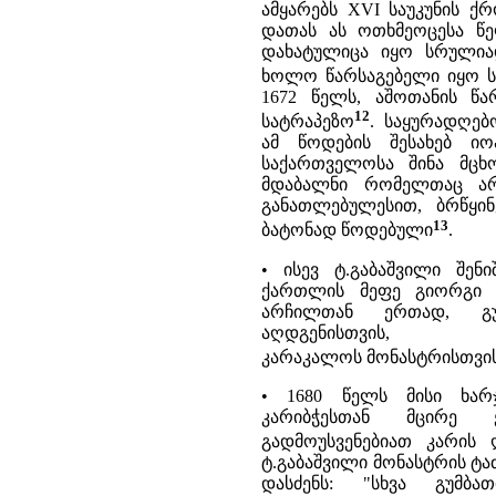
ამყარებს XVI საუკუნის ქ
დათას ას ოთხმეოცესა წელ
დახატულიცა იყო სრულიად
ხოლო წარსაგებელი იყო ს
1672 წელს, აშოთანის წ
12
სატრაპეზო
. საყურადღებ
ამ წოდების შესახებ ი
საქართველოსა შინა მცხ
მდაბალნი რომელთაც არ
განათლებულესით, ბრწყინ
13
ბატონად წოდებული
.
• ისევ ტ.გაბაშვილი შენ
ქართლის მეფე გიორგი 
არჩილთან ერთად, გუ
აღდგენისთვი
კარაკალოს მონასტრისთვი
• 1680 წელს მისი ხარჯ
კარიბჭესთან მცირე 
გადმოუსვენებიათ კარის 
ტ.გაბაშვილი მონასტრის ტ
დასძენს: "სხვა გუმბა