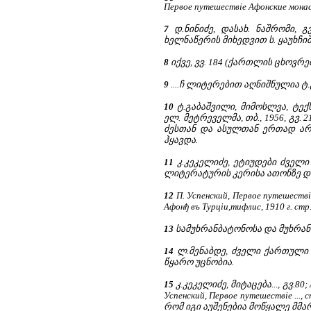
Первое путешествіе Афонские монастыр
7
დ.ნინიძე, დასახ. ნაშრომი, 
ხელნაწერის მიხედვით ს. ყაუხჩიშვ
8
იქვე, ვვ. 184 (ქართლის ცხოვრება, 
9
....ჩ ლიტერებით აღნიშნულია ტ
10
ტ.გაბაშვილი, მიმოსლვა, ტექ
ელ. მეტრეველმა, თბ., 1956, გვ.
ძესთან და ასულთან ერთად არ
ჰყავდა.
11
კ.კეკელიძე, ეტიუდები ძველი
ლიტერატურის კერისა ათონზე და მი
12
П. Успенский, Первое путешествіе 
Афонђ въ Турціи,тифлис, 1910 г. с
13
სამუხრანბატონოსა და მუხრანბატ
14
ლ.მენაბდე, ძველი ქართული მწე
წყარო უცნობია.
15
კ.კეკელიძე, მიტაცება..., გვ.80; А
Успенский, Первое путешествіе .
რომ იგი აუშენებია მოწყალე მმართ