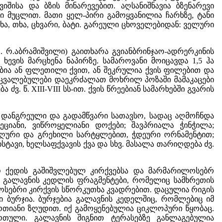
ისა და ბზის მინარევებით. აღსანიშნავია ბზენარევი
 მუცლით. მათი ყელ-პირი გამოყვანილია ჩარხზე, ტანი
ა, თხა, ცხვარი, ბატი. გარეული ცხოველებიდან: ველური
 რ.აბრამიშვილი) გაითხარა გვიანბრინჯაო-ადრერკინის
ევის მარცხენა ნაპირზე. სამაროვანი მოიცავდა 1,5 ჰა
გებია ან ფლეთილი ქვით, ან შეკრულია ქვის ფილებით და
მიცვალებულები დაეკრძალათ მოხრილ პოზაში მამაკაცები
. წ. XIII-VIII სს-ით. ქვის წრეებიან სამარხებში გვარის
 დანგრეული და გადამწვარი სათავსო, სადაც აღმოჩნდა
ეციანი, ვიწროყელიანი დოქები; შავპრიალა ჭინჭილა;
ალღური და გრეხილი სარტყლებით, ჭდეური ორნამენტით;
სტავი, ხელსაფქვავის ქვა და სხვ. მასალა თარიღდება ძვ.
 ქედის გაშიშვლებულ კირქვებსა და მარმარილოსებრ
 და გალავნის კედლის ფრაგმენტები, რომელიც სამხრეთის
სებრი კირქვის სწორკუთხა კვადრებით. დაცულია რიგის
 ბურჯია. ბურჯებია გალავნის კედელშიც, რომლებიც იმ
ერთიანი ზღუდით. იქ გამოყენებულია ციკლოპური წყობაც.
თული. გალავნის შიგნით ტერასებზე განლაგებულია