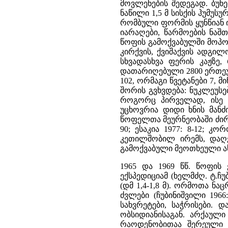
მოვლენების შედეგად. ბუნ
ნაწილი 1,5 მ სისქის ჰუმუსუ
რომბული ფორმის ყუნწიან ი
იარაღები, წარმოების ნაშ
წოფის გამოქვაბულში მოპო
კირქვის, ქვიშაქვის ადგილ
სხვადასხვა ფერის კაჟზე
დათარიღებული 2800 ერთეული 
102, ორმაგი წვეტანები 7, 
შორის გვხვდება: ნუკლეუსე
როგორც პირველად, ისე მ
უცხოვრია დიდი ხნის მან
წოფელთა მეურნეობაში ძირი
90; ესაკია 1977: 8-12; კ
კეთილშობილ ირემს, დაღეს
გამოქვაბული მეოთხეული ასაკ
1965 და 1969 წწ. წოფი
ექსპედიციამ (ხელმძღ. ტ.
(დმ 1,4-1,8 მ). ორმოთა ნ
ძვლები (ჩუბინიშვილი 1966
სახვრეტები, საჭრისები.
ობსიდიანისაგან. არქაულ
რაოდენობითაა შერეული დ