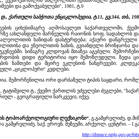
 ქვემოქართლის პალეოლითი (დამარხული გამოქვაბული წოფ
ეები და გამოქვაბულები", 1981, ტ.9
დ., ქართული საბჭოთა ენციკლოპედია, ტ.11, გვ.344, თბ., 19
ნეების ციხესიმაგრე აღმოსავლეთ საქართველოში, ქვე
პირზე (ახლანდელი მარნეულის რაიონის სოფ. სადახლოს დას
ალეოლითის ხანიდან დასტურდება; აქაური დანგრეული გ
ოლითისა და ენეოლითის ხანის, გვიანდელი ბრინჯაოსა და
აუკუნეებში. სიმაგრე კლდოვან მთაზეა აგებული. შემორჩენ
ობის დიდი ტერიტორია იყო შემოზღუდული. ზედა ციხეშ
ბის ნაშთები და მცირე ეკლესიის ნანგრევები. კლდეკა
ეული „ციკლოპური“ კედლები.
ა. შემორჩენილია ორი დარბაზული ტიპის საყდარი, რომლებ
 ტატიშვილი ტ., ქვემო ქართლის უძველესი ძეგლები, "საქა
რიულ - გეოგრაფიული ნარკვევი), იქვე.
ბის ტოპოარქეოლოგიური ლექსიკონი“
, გ.გამყრელიძე, დ.მინ
გამყრელიძე. საქ. ეროვნ. მუზეუმი, არქეოლ. ცენტრი. – I გამო
http://dspace.nplg.gov.ge/bi