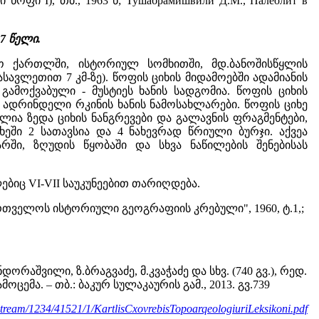
ი I), თბ., 1963 წ; Тушабрамишвили Д.М., Палеолит в
87 წელი.
მო ქართლში, ისტორიულ სომხითში, მდ.ბანოშისწყლის
ავლეთით 7 კმ-ზე). წოფის ციხის მიდამოებში ადამიანის
ამოქვაბული - მუსტიეს ხანის სადგომია. წოფის ციხის
 ადრინდელი რკინის ხანის ნამოსახლარები. წოფის ციხე
ილია ზედა ციხის ნანგრევები და გალავნის ფრაგმენტები,
ი 2 სათავსია და 4 ნახევრად წრიული ბურჯი. აქვეა
რში, ზღუდის წყობაში და სხვა ნაწილების შენებისას
იც VI-VII საუკუნეებით თარიღდება.
რთველოს ისტორიული გეოგრაფიის კრებული", 1960, ტ.1,;
დორაშვილი, ზ.ბრაგვაძე, მ.კვაჭაძე და სხვ. (740 გვ.), რედ.
ცემა. – თბ.: ბაკურ სულაკაურის გამ., 2013. გვ.739
tstream/1234/41521/1/KartlisCxovrebisTopoarqeologiuriLeksikoni.pdf