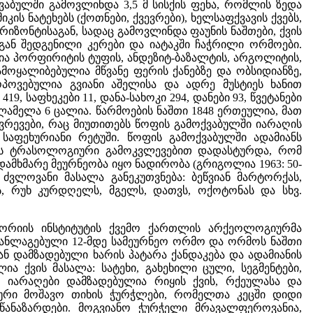
ვაბულში გამოვლინდა 3,5 მ სისქის ფენა, რომლის ზედა
იკის ნატეხებს (ქოთნები, ქვევრები), ხელსაფქვავის ქვებს,
იზონტისაგან, სადაც გამოვლინდა ფაუნის ნაშთები, ქვის
აგან შედგენილი კერები და იატაკში ჩაჭრილი ორმოები.
ა პორფირიტის ტუფის, ანდეზიტ-ბაზალტის, არგოლიტის,
ჩამოყალიბებულია მწვანე ფერის ქანებზე და ობსიდიანზე,
ოპოვებულია გვიანი აშელისა და ადრე მუსტიეს ხანით
9, საფხეკები 11, დანა-სახოკი 294, დანები 93, წვეტანები
2, ლამელა 6 ცალია. წარმოების ნაშთი 1848 ერთეულია, მათ
მტვრევები, რაც მიუთითებს წოფის გამოქვაბულში იარაღის
საფეხურიანი რეტუში. წოფის გამოქვაბულში ადამიანს
ების ტრასოლოგიური გამოკვლევებით დადასტურდა, რომ
ამხმარე მეურნეობა იყო ნადირობა (გრიგოლია 1963: 50-
ლი ძვლოვანი მასალა განეკუთვნება: ბეწვიან მარტორქას,
ას, რუხ კურდღელს, მგელს, დათვს, ოქოტონას და სხვ.
ტორიის ინსტიტუტის ქვემო ქართლის არქეოლოგიურმა
 განლაგებული 12-მდე სამეურნეო ორმო და ორმოს ნაშთი
გან დამზადებული ხარის პატარა ქანდაკება და ადამიანის
ია ქვის მასალა: სატეხი, გახეხილი ცული, სეგმენტები,
ს იარაღები დამზადებულია რიყის ქვის, რქეულასა და
ებური მოშავო თიხის ჭურჭლები, რომელთა კეცში დიდი
წანაზარდები. მოგვიანო ჭურჭელი მრავალფეროვანია,