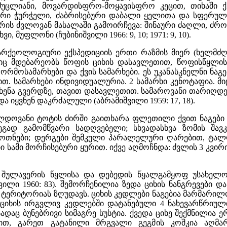
ცლიანი, მოვარდისფრო-მოყავისფრო კეცით, თიხაში ქვიშ
რი ჭურჭელი, ძაბრისებური დაბალი ყელითა და სფერული
რის ძვლოვან მასალაში გამოირჩევა: შინაური ძაღლი, ძროხ
ხვი, მუფლონი (ჩუბინიშვილი 1966: 9, 10; 1971: 9, 10).
არქეოლოგიური ექსპედიციის ერთი რაზმის მიერ (ხელმძღ.
იც მდებარეობს წოფის ციხის დასავლეთით, წოფისწყლის ხ
რმოსამარხები და ქვის სამარხები. ეს უკანასკნელნი ნა
ით. სამარხები ინდივიდუალურია. 2 სამარხი კენოტაფია. 
ხენა გვერდზე, თავით დასავლეთით. სამაროვანი თარიღდება ძვ
ა იყვნენ დაკრძალული (აბრამიშვილი 1959: 17, 18).
კლდოვანი ტოტის ძირში გაითხარა ფლეთილი ქვით ნაგები
გად გამომწვარი სადღვებელი; სხვადასხვა ზომის შავკ
; ქოთნები; დერგები შემკული პარალელური ღარებით, ტ
 სამი მორჩისებური ყურით. იქვე აღმოჩნდა: ძვლის 3 კვირი
ულავერის წყლისა და დებედის წყალგამყოფ უსახელო
ვილი 1960: 83). შემორჩენილია ზედა ციხის ნანგრევები
ერიტორიას ზღუდავს. ციხის კედლები ნაგებია მარმარილო
იხის ირგვლივ კედლებში დატანებული 4 ნახევარწრიული
ადაც ბუნებრივი სიმაგრე სუსტია. ქვედა ციხე შექმნილია 
ით, გარეთ გატანილი მრგვალი გეგმის კოშკია აღმარ