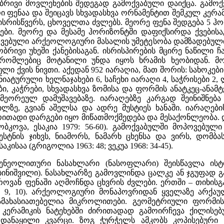
ებრივი მოვლენების შედეგად გამოქვაბული დაიქცა. გამოქ
რი ფენაა და შეიცავს სხვადასხვა ორნამენტით შემკულ კერამ
სრისწვერს, ცხოველთა ძვლებს. მეორე ფენა შედგება 5 ჰორ
თები. მეორე და მესამე ჰორიზონტში დაფიქსირდა ქვების
ვებული არქეოლოგიური მასალის უმეტესობა დამზადებული
ობრივი უხეში ქანებისაგან. ისრისპირების მცირე ნაწილი 
, რომლებიც მოტანილი უნდა იყოს ხრამის ხეობიდან. მ
ქვის ნივთი. აქედან 952 იარაღია, მათ შორის: სახოკები 41
მინიატურული ხელნაჯახები 6, საჩეხი იარაღი 4, საჭრისები 
ბი, კაჭრები, სხვადასხვა ზომისა და ფორმის ანატკეც-ანა
ეორეულ დამუშავებაზე. იარაღებზე კარგად შეინიშნება 
ძილზე, გვიან აშელსა და ადრე მუსტიეს ხანაში. იარაღ
თადი დარგები იყო მიწათმოქმედება და მესაქონლეობა. დ
ორობკოვა, ესაკია 1979: 56-60). გამოქვაბულში მოპოვებუ
ტნის ჯიხვს, ნიამორს, ნამარხ ცხენსა და ვირს, დომბ
ისაა (გრიგოლია 1963: 48; ვეკუა 1968: 34-45).
ს ენეოლითური ნასახლარი (ნასოფლარი) შეისწავლა ის
ჩუბინიშვილი). ნასახლარზე გამოვლინდა ცალკე ან ჯგუფად
აცროვან ფენაში აღმოჩნდა ცხვრის ძვლები. ერთში – თიხის
: 9, 10). არქეოლოგიური მონაპოვრიდან ყველაზე არქაულ
 დამახასიათებელია მიკროლითები. გეომეტრიული ფორმი
ი კერამიკის ნატეხებში ძირითადად გამოირჩევა ქილის
ანაყილი კვარცი. ზოგ ჭურჭელს ამკობს კოპისებური 