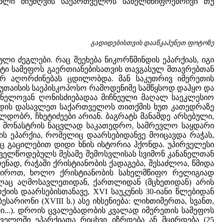
აწლი მიუძღვის საქართველოს სახელმწიფოებრივი თუ
გადიდებისთვის დააწკაპუნეთ ფოტოზე
ი ძეგლები. რაც შეეხება ნიკორწმინდის ეპარქიას, იგი
რატი სამეფოს გაერთიანებისათვის თავგასულ მთავრებთან
რ აღორძინებას ცდილობდა. მან საკუთრივ იმერეთის
 ქუთაისის საეპისკოპოსო რამოდენიმე სამწყსოდ დაჰყო და
იშვნელოვან ღონისძიებადაა მიჩნეული მაღალ საეკლესიო
იოდის დასავლეთ საქართველოს თითქმის ხუთ კათედრაზე
ობრ, ჩხეტიძეები არიან. ბაგრატს მანამდე არსებული,
აზე მონასტრის ნაცვლად საკათედრო, სამრევლო საყდარი
ს ეპარქია, რომელიც დაარსებიდანვე მოიცავდა რაჭას,
ეც გაცილებით დიდი ხნის ისტორია ჰქონდა. უპირველესი
ველწოდებულს მესამე შემოსვლისას სვიმონ კანანელთან
ნად, რაჭაში ქრისტიანობის ქადაგება, შესაძლოა, წმიდა
ვშიროთ, ხოლო ქრისტიანობის სახელმწიფო რელიგიად
ვლაც აღმოსავლეთიდან, ქართლიდან (მცხეთიდან) არის
ქიის დაარსებისთანავე, XVI საუკუნის 30-იანი წლებიდან
სარიონი (XVIII ს.) ასე იხსენიება: ლიხთიმერთა, სვანთ,
..). დროის ცვალებადობის კვალად იმერეთის სამეფოს
ველოში ეპარქიათა რიცხვი იზრდება ან მცირდება (25