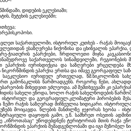
წმინდაში, დიდუბის ეკლესიაში;
ატის, მეტეხის ეკლესიებში;
რთხევა;
არეპისკოპოსი.
ავლეთ საქართველოში, ისტორიულ კუთხეს - რაჭას მოიცავს
ეთიდან ესაზღვრება ნიქოზისა და ცხინვალის ეპარქია, დ
ხერე-ჭიათურის ეპარქიები, ჩრდილოეთი მიჯნა კავკასიო
ანამედროვე საქართველოს სინამდვილეში, რეგიონების 
თი ეპარქიის იურისდიქცია და საზღვრები ვრცელდება
ა ნიკორწმინდის ეპარქია ერთსა და იმავე გეორგაფიულ საზ
ლ საეკლესიო იურიდულ ერთეულად, წმ.ნიკოლოზის სახე
-ერთ გამონაკლისს წარმოადგენს. როგორც წესი, ახლად
არეობის მიხედვით ეძლეოდა. ამ შემთხვევაში კი ეპარქიას
მიდის) სახელი ეწოდა, ხოლო რაჭის სახელწოდების წარმოშ
 ისტორიულ და გეოგრაფიულ-კლიმატური პირობების შესაბ
და ზემო რაჭის საზღვრად მიჩნეულია ხიდიკარი. ისტორიულ
აუზებს მოიცავდა. წლების მანძილზე ჯეჯორას ხეობა - 
სტრაციული დაყოფის გამო, ე.წ. სამხრეთ ოსეთის ადმინ
 „იწროთასაც“ უწოდებდნენ) ტერიტორიას მთის რაჭა ეწო
კორწმინდის ეპარქიის შემადგენლობაში და იგი მეზობელ ნ