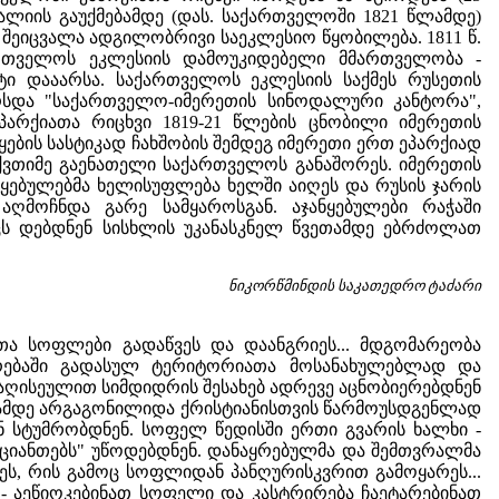
ალიის გაუქმებამდე (დას. საქართველოში 1821 წლამდე)
ეგ შეიცვალა ადგილობრივი საეკლესიო წყობილება. 1811 წ.
რთველოს ეკლესიის დამოუკიდებელი მმართველობა -
ტი დააარსა. საქართველოს ეკლესიის საქმეს რუსეთის
არსდა "საქართველო-იმერეთის სინოდალური კანტორა",
პარქიათა რიცხვი 1819-21 წლების ცნობილი იმერეთის
ნყების სასტიკად ჩახშობის შემდეგ იმერეთი ერთ ეპარქიად
ქვთიმე გაენათელი საქართველოს განაშორეს. იმერეთის
ნყებულებმა ხელისუფლება ხელში აიღეს და რუსის ჯარის
მოჩნდა გარე სამყაროსგან. აჯანყებულები რაჭაში
იცს დებდნენ სისხლის უკანასკნელ წვეთამდე ებრძოლათ
ნიკორწმინდის საკათედრო ტაძარი
თა სოფლები გადაწვეს და დაანგრიეს... მდგომარეობა
არებაში გადასულ ტერიტორიათა მოსანახულებლად და
აღისეულით სიმდიდრის შესახებ ადრევე აცნობიერებდნენ
ნამდე არგაგონილიდა ქრისტიანისთვის წარმოუსდგენლად
ნ სტუმრობდნენ. სოფელ წედისში ერთი გვარის ხალხი -
ხუციანთებს" უწოდებდნენ. დანაყრებულმა და შემთვრალმა
ეს, რის გამოც სოფლიდან პანღურისკვრით გამოყარეს...
 - აეწიოკებინათ სოფელი და კასტრირება ჩაეტარებინათ