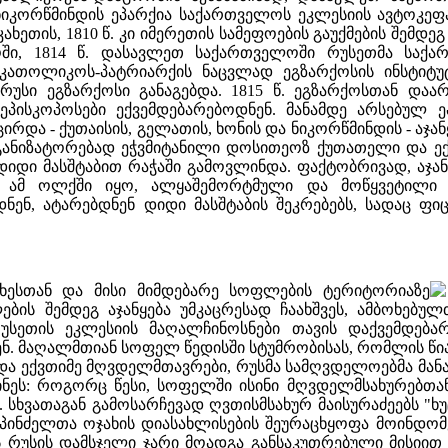
 ნიკორწმინდის ეპარქია საქართველოს ეკლესიის ავტოკეფ
კახეთის, 1810 წ. კი იმერეთის სამეფოების გაუქმების შემდ
ში, 1814 წ. დასავლეთ საქართველოში რუსეთმა საქა
კათოლიკოს-პატრიარქის ნაცვლად ეგზარქოსის ინსტიტუ
რუსი ეგზარქოსი განაგებდა. 1815 წ. ეგზარქოსთან და
პისკოპოსები ექვემდებარებოდნენ. მანამდე არსებულ ე
ცირდა - ქუთაისის, გელათის, ხონის და ნიკორწმინდის - აჯა
რგანიზატორებად ეჭვმიტანილი დოსითეოზ ქუთათელი და ე
 დიდი მასშტაბით რაჭაში გამოვლინდა. ფაქტობრივად, აჯა
 ამ ოლქში იყო, ალყაშემორტმული და მოწყვეტილი აღ
ნენ, ატარებდნენ დიდი მასშტაბის შეკრებებს, სადაც ფ
ციხესთან და მისი მიმდებარე სოფლების ტერიტორიაზე
ს შემდეგ აჯანყება უმკაცრესად ჩაახშვეს, ამბოხებულ
სეთის ეკლესიის მაღალჩინოსნები თავის დაქვემდებ
ენ. მაღალმთიან სოფელ წედისში სტუმრობისას, რომლის წი
და ექვთიმე მღვდელმთავრები, რუსმა სამღვდელოებმა მა
ინეს: როგორც წესი, სოფელში ისინი მღვდელმსახურებთა
. სხვათაგან გამოსარჩევად ღვთისმსახურ მაისურაძეებს "
სპინძელთა ოჯახის დიასახლისების შეურაცხყოფა მოინდომ
 რუსის დამსჯელი ჯარი მოადგა განსაკუთრებული მისიით