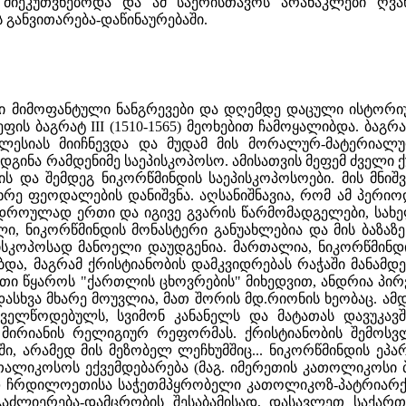
 მიეკუთვნებოდა და ამ საერისთავოს არანაკლები ღვ
 განვითარება-დაწინაურებაში.
ი მიმოფანტული ნანგრევები და დღემდე დაცული ისტორიულ
ის ბაგრატ III (1510-1565) მეოხებით ჩამოყალიბდა. ბაგ
ლესიას მიიჩნევდა და მუდამ მის მორალურ-მატერიალუ
დგინა რამდენიმე საეპისკოპოსო. ამისათვის მეფემ ძველი
ის და შემდეგ ნიკორწმინდის საეპისკოპოსოები. მის მნ
მხრე ფეოდალების დანიშვნა. აღსანიშნავია, რომ ამ პერ
როულად ერთი და იგივე გვარის წარმომადგელები, სახელდ
ლი, ნიკორწმინდის მონასტერი განუახლებია და მის ბაზ
ისკოპოსად მანოელი დაუდგენია. მართალია, ნიკორწმინდი
ბდა, მაგრამ ქრისტიანობის დამკვიდრებას რაჭაში მანამდ
ი წყაროს "ქართლის ცხოვრების" მიხედვით, ანდრია პირ
სხვა მხარე მოუვლია, მათ შორის მდ.რიონის ხეობაც. ამდე
რველწოდებულს, სვიმონ კანანელს და მატათას დავუკა
 მირიანის რელიგიურ რეფორმას. ქრისტიანობის შემოს
ი, არამედ მის მეზობელ ლეჩხუმშიც... ნიკორწმინდის ეპარ
კათალიკოსოს ექვემდებარება (მაგ. იმერეთის კათოლიკოსი ბე
ჩრდილოეთისა საჭეთმპყრობელი კათოლიკოზ-პატრიარქი.
აძლიერება-დამცრობის შესაბამისად, დასავლეთ საქართ