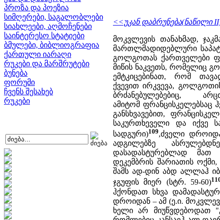
პროზა და პოეზია
სიმღერები, საგალობლები
<<უკან დაბრუნება(ნაწილი II) 
სიახლეები, აღმოჩენები
საინტერესო სტატიები
მოკვლევის თანახმად, ჯაკ
ბმულები, ბიბლიოგრაფია
მართლმადიდებლური საპატრი
ქართული იარაღი
გოლგოთას ქართველები ფლო
რუკები და მარშრუტები
მიწის ნაკვეთს, რომელიც გ
ბუნება
ემტკიცებინათ, რომ თა
ფორუმი
ქვევით ირკვევა, გოლგოთი
ჩვენს შესახებ
ბრძანებულებებიც, 
რუკები
ამიტომ ფრანცისკელებსაც ჰ
განსხვავებით, ფრანცისკ
საკურთხეველი და იქვე სა
109
სადგური)
,ძველი დროიდა
ადგილებზე ასრულებდნ
დასადასტურებლად მათ 
დეკემბრის შარიათის ოქმი
შამს ად-დინ აბდ ალლაჰ იბ
11
ჯგუფის მიერ (სტრ. 59-60)
ჰქონდათ სხვა დამადასტუ
დროიდან – ამ (ე.ი. მოკვლე
ხელი არ მიუწვდებოდათ "გ
რომლებიც კანსავჰ ალ-ღავრ