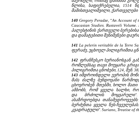
საქონელი, რითაც დაიხსნა გოლგო
წლისა, საფიქრებელია, 1514 წლ
მამისთვალიშვილი, ქართველები დ
140
Gregory Peradze, “An Account of t
Caucasian Studies. Rustaveli Vol
პალესტინის ქართველი ბერებისა 
და დამატებითი შენიშვნები დაურთო
141
La pelerin veritable de la Terre 
ფერაძე, უცხოელ პილიგრიმთა ცნო
142
ფრანჩესკო სურიანოსგან გან
რომლებსაც თავი მოუყარა გრიგოლ ფე
პილიგრიმთა ცნობები, 124, შენ. 38
143
იმდროინდელი ევროპის მოწინ
მას) ძალზე ბუნდოვანი წარმო
ცხოვრობენ მთებში, ხოლო მათი
ამბობს, რომ ყველა ხალხი, რო
და ბრძოლის მოყვარული"
ასაზრდოებდა თანამედროვეებს:
ბერძენთა ყველა წეს-ჩვეულებას
კვადრატული". Suriano, Treatise of th