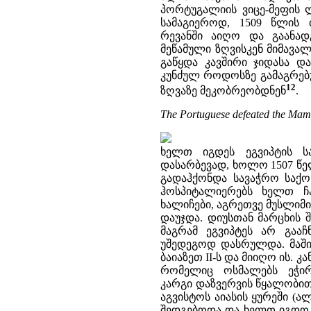
პორტუგალიის ვიცე-მეფის
სამაგიეროდ, 1509 წლის
რევანში აიღო და გაანად
მეწამული ზღვისკენ მიმავა
გაწყდა კავშირი ჯიდასა დ
კუნძულ როდოსზე გამაგრებ
12
ზღვაზე მეკობრეობდნენ
.
The Portuguese defeated the Mamluk
ხელთ იგდეს ეგვიპტის ს
დასარბევად, ხოლო 1507 წე
გადაჰქონდა სავაჭრო საქო
ჰოსპიტალიერებს ხელთ ჩ
ხალიჩები, აგრეთვე მუსლიმ
დაუჯდა. დიუსთან მარცხის
მაგრამ ეგვიპტეს არ გააჩ
უშედეგოდ დასრულდა. მაში
ბაიაზეთ II-ს და მიიღო ის. 
რომელიც ოსმალებს ეჭირ
კარგი დაზვერვის წყალობით,
აგვისტოს აიასის ყურეში (
შედგებოდა და ხელთ იგდო 