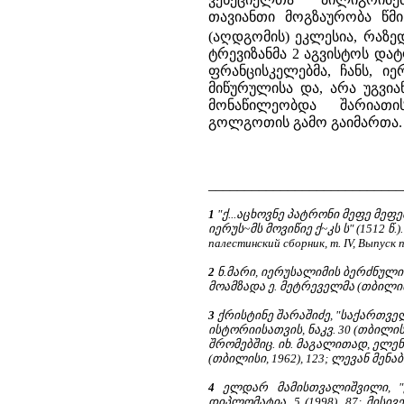
თავიანთი მოგზაურობა წმ
(აღდგომის) ეკლესია, რაზ
ტრევიზანმა 2 აგვისტოს დატ
ფრანცისკელებმა, ჩანს, ი
მიწურულისა და, არა უგვია
მონაწილეობდა შარიათ
გოლგოთის გამო გაიმართა.
___________________________
1
"ქ...აცხოვნე პატრონი მეფე მეფე
იერუს~მს მოვიწიე ქ~კს ს" (1512 წ.).
палестинский сборник, т. IV, Выпуск 
2
ნ.მარი, იერუსალიმის ბერძნულ
მოამზადა ე. მეტრეველმა (თბილისი,
3
ქრისტინე შარაშიძე, "საქართველ
ისტორიისათვის, ნაკვ. 30 (თბილის
შრომებშიც. იხ. მაგალითად, ელ
(თბილისი, 1962), 123; ლევან მენა
4
ელდარ მამისთვალიშვილი, "ქ
დიპლომატია, 5 (1998), 87; მისი