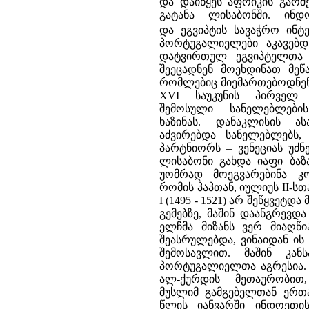
და დაიწყეს აფრიკის გარშ
გატანა ლისაბონში. ინდ
და ეგვიპტის სავაჭრო ინტ
პორტუგალიელები აკავებ
დატვირთულ ეგვიპტელთა გ
შეეცადნენ მოეხდინათ მეწ
რომლებიც მიემართებოდნენ 
XVI საუკუნის პირველ 
შემოსული სანელებლებ
ხაზინას. დანაკლისის ა
აძვირებდა სანელებლებს,
პარტნიორს – ვენეციას უძნ
ლისაბონი გახდა იაფი ბაზა
უომრად მოეგვარებინა კ
რომის პაპთან, იულიუს II-ს
I (1495 - 1521) არ შეწყვეტ
გემებზე, მაშინ დაანგრევდ
ელჩმა მიზანს ვერ მიაღწი
შეასრულებდა, ვინაიდან ი
შემოსავლით. მაშინ კან
პორტუგალიელთა აგრესია. 
ალ-ქურდის მეთაურობით
მუსლიმ გამგებელთან ერთ
წლის იანვარში ინდოეთი