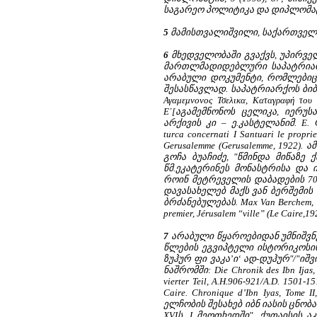
საგარეო პოლიტიკა და დიპლომატია (
5
მამისთვალიშვილი, საქართველო
6
მხედველობაში გვაქვს, უპირვე
მართლმადიდებლური საპატრიარ
არაბული დოკუმენტი, რომლებიც
შესასწავლად. საპატრიარქოს ბი
Αγαμεμνονος Τσελικα, Καταγραφή του 
Ε΄[აგამემნონოს ცელიკა, იერუს
არქივის კი – ე.კასტელანიმ. E. Cas
turca concernati I Santuari le proprie
Gerusalemme (Gerusalemme, 1922)
გოჩა ბუაჩიძე, "წმინდა მიწაზ
წმ.ეკატერინეს მონასტრისა და 
როინ მეტრეველის დაბადების 70 
დავასახელებ მაქს ვან ბერშემის
ბრძანებულებას. Max Van Berchem, Mat
premier, Jérusalem “ville” (Le Cai
7
არაბული წყაროებიდან უმნიშვნ
წლების ეგვიპტელი ისტორიკოსის 
ზუჰურ ფი ვაკა’ი‘ ად-დუჰურ"/"ი
ნაშრომში: Die Chronik des Ibn Ijas, 
vierter Teil, A.H.906-921/A.D. 150
Caire. Chronique d’Ibn Iyas, Tome
ელჩობის შესახებ იბნ იასის ცნო
XVIს. I მეოთხედში", ქუთაისის