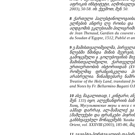
აფრიკის ინსტიტუტი, აღმოსავლე
2003), 50-58. იხ. ქვემოთ, შენ. 50.
8
ქართული პალესტინოლოგიისთვი
ელჩების ანდრე ლე როისა და 
აღდგომის ეკლესიაში პილიგრიმობის 
de Jean Thenaud, Gardien du couvent d
du Soudan d’Egypte, 1512, Publié et an
9
ე.მამისთვალიშვილმა, პირველა
წლებში წმინდა მიწის მეურვის
გამოცემული ჯ. გოლუბოვიჩის მიერ: Il 
მამისთვალიშვილი, ქართველებ
ურთიერთობის ისტორიიდან (XVI-
რომელშიც ფრანცისკელთა პ
არასრულია. წინამდებარე ნაშრო
Treatise of the Holy Land, translated f
and Notes by Fr. Bellarmino Bagatti O.F
10
ასე, მაგალითად, 1 კინტარი, ან
შენ. 133) იყო, ალექსანდრიის ბა
Хинц, Мусульманские меры и веса с п
აჰმად დარრაჯ, ალ-მამალიქ ვა
[მამლუქები და ფრანკები ჰიჯრის I
განსხვავებულ მონაცემებს. Yutaka Ho
Orient, vol. XXXVIII (2003), 185-8
11
ეგვიპტე-პორტუგალიის დაპირისპ