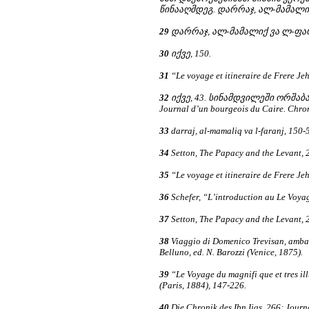
წინააღმდეგ. დარრაჯ, ალ-მამალიქ
29
დარრაჯ, ალ-მამალიქ ვა ლ-ფარა
30
იქვე, 150.
31
“Le voyage et itineraire de Frere Je
32
იქვე, 43. სინამდვილეში ორშაბათ
Journal d’un bourgeois du Caire. Chron
33
darraj, al-mamaliq va l-faranj, 150-
34
Setton, The Papacy and the Levant, 
35
“Le voyage et itineraire de Frere Je
36
Schefer, “L’introduction au Le Voya
37
Setton, The Papacy and the Levant, 
38
Viaggio di Domenico Trevisan, ambas
Belluno, ed. N. Barozzi (Venice, 1875).
39
“Le Voyage du magnifi que et tres il
(Paris, 1884), 147-226.
40
Die Chronik des Ibn Ijas, 266; Journ