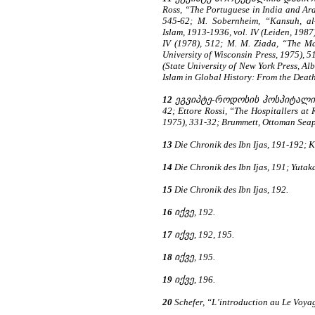
Ross, “The Portuguese in India and Ara
545-62; M. Sobernheim, “Kansuh, al-M
Islam, 1913-1936, vol. IV (Leiden, 198
IV (1978), 512; M. M. Ziada, “The Mam
University of Wisconsin Press, 1975),
(State University of New York Press, A
Islam in Global History: From the Deat
12
ეგვიპტე-როდოსის ჰოსპიტალიერ
42; Ettore Rossi, “The Hospitallers at 
1975), 331-32; Brummett, Ottoman Seap
13
Die Chronik des Ibn Ijas, 191-192; K
14
Die Chronik des Ibn Ijas, 191; Yuta
15
Die Chronik des Ibn Ijas, 192.
16
იქვე, 192.
17
იქვე, 192, 195.
18
იქვე, 195.
19
იქვე, 196.
20
Schefer, “L’introduction au Le Voyag