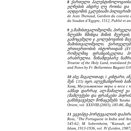
8
ქართული პალესტინოლოგიისთვი
ელჩების ანდრე ლე როისა და 
აღდგომის ეკლესიაში პილიგრიმობის 
de Jean Thenaud, Gardien du couvent d
du Soudan d’Egypte, 1512, Publié et an
9
ე.მამისთვალიშვილმა, პირველა
წლებში წმინდა მიწის მეურვის
გამოცემული ჯ. გოლუბოვიჩის მიერ: Il 
მამისთვალიშვილი, ქართველებ
ურთიერთობის ისტორიიდან (XVI-
რომელშიც ფრანცისკელთა პო
არასრულია. წინამდებარე ნაშრო
Treatise of the Holy Land, translated f
and Notes by Fr. Bellarmino Bagatti O.F
10
ასე, მაგალითად, 1 კინტარი, ანუ
შენ. 133) იყო, ალექსანდრიის ბა
Хинц, Мусульманские меры и веса с п
აჰმად დარრაჯ, ალ-მამალიქ ვა
[მამლუქები და ფრანკები ჰიჯრის I
განსხვავებულ მონაცემებს. Yutaka Hor
Orient, vol. XXXVIII (2003), 185-8
11
ეგვიპტე-პორტუგალიის დაპირისპ
Ross, “The Portuguese in India and Ara
545-62; M. Sobernheim, “Kansuh, al-M
Islam, 1913-1936, vol. IV (Leiden, 198