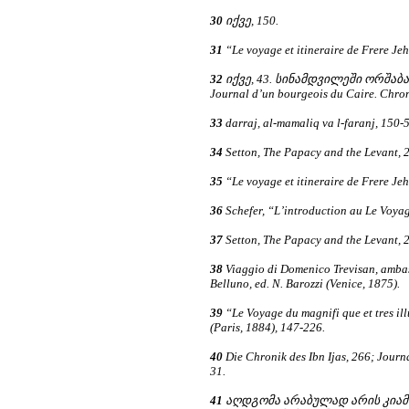
30
იქვე, 150.
31
“Le voyage et itineraire de Frere Je
32
იქვე, 43. სინამდვილეში ორშაბათი
Journal d’un bourgeois du Caire. Chron
33
darraj, al-mamaliq va l-faranj, 150-5
34
Setton, The Papacy and the Levant, 2
35
“Le voyage et itineraire de Frere Je
36
Schefer, “L’introduction au Le Voya
37
Setton, The Papacy and the Levant, 2
38
Viaggio di Domenico Trevisan, ambas
Belluno, ed. N. Barozzi (Venice, 1875).
39
“Le Voyage du magnifi que et tres il
(Paris, 1884), 147-226.
40
Die Chronik des Ibn Ijas, 266; Journ
31.
41
აღდგომა არაბულად არის კიამა