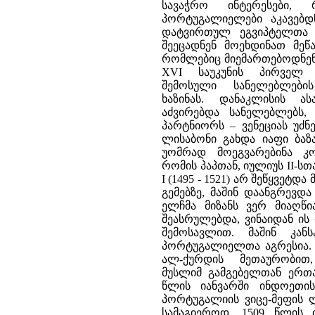
სავაჭრო ინტერესები,
პორტუგალიელები აკავებ
დატვირთულ ეგვიპტელთა გ
შეეცადნენ მოეხდინათ მეწ
რომლებიც მიემართებოდნენ 
XVI საუკუნის პირველ 
შემოსული სანელებლებ
ხაზინას. დანაკლისის ა
აძვირებდა სანელებლებს,
პარტნიორს – ვენეციას უძნ
ლისაბონი გახდა იაფი ბაზა
უომრად მოეგვარებინა კ
რომის პაპთან, იულიუს II-ს
I (1495 - 1521) არ შეწყვეტ
გემებზე, მაშინ დაანგრევდ
ელჩმა მიზანს ვერ მიაღწი
შეასრულებდა, ვინაიდან ი
შემოსავლით. მაშინ კან
პორტუგალიელთა აგრესია. 1
ალ-ქურდის მეთაურობით
მუსლიმ გამგებელთან ერთ
წლის იანვარში ინდოეთი
პორტუგალიის ვიცე-მეფის
სამაგიეროდ, 1509 წლის