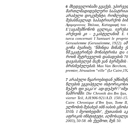
6
მხედველობაში გვაქვს, უპირვე
მართლმადიდებლური საპატრიარ
არაბული დოკუმენტი, რომლებიც
შესასწავლად. საპატრიარქოს ბი
Αγαμεμνονος Τσελικα, Καταγραφή του 
Ε΄[აგამემნონოს ცელიკა, იერუს
არქივის კი – ე.კასტელანიმ. E. Cas
turca concernati I Santuari le proprie
Gerusalemme (Gerusalemme, 1922)
გოჩა ბუაჩიძე, "წმინდა მიწაზ
წმ.ეკატერინეს მონასტრისა და 
როინ მეტრეველის დაბადების 70 
დავასახელებ მაქს ვან ბერშემის
ბრძანებულებას. Max Van Berchem, Mat
premier, Jérusalem “ville” (Le Cair
7
არაბული წყაროებიდან უმნიშვნ
წლების ეგვიპტელი ისტორიკოსის 
ზუჰურ ფი ვაკა’ი‘ ად-დუჰურ"/"ი
ნაშრომში: Die Chronik des Ibn Ijas, 
vierter Teil, A.H.906-921/A.D. 150
Caire. Chronique d’Ibn Iyas, Tome
ელჩობის შესახებ იბნ იასის ცნო
XVIს. I მეოთხედში", ქუთაისის
აფრიკის ინსტიტუტი, აღმოსავლე
2003), 50-58. იხ. ქვემოთ, შენ. 50.