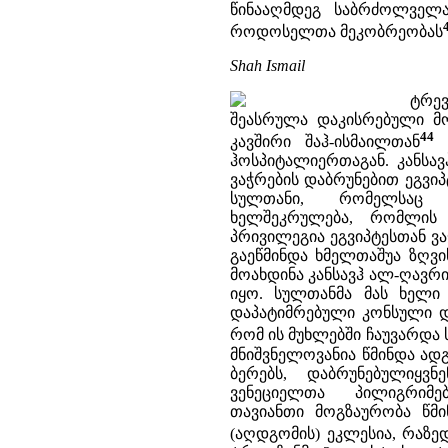
წინააღმდეგ საბრძოლველ
როდოსელთა მეკობრეობას
Shah Ismail
ტრე
შეასრულა დაკისრებული მო
44
კავშირი შაჰ-ისმაილთან
დ
ჰოსპიტალიერთაგან. კანსა
ვაჭრების დაბრუნებით ეგვი
სულთანი, რომელსაც
ხელშეკრულება, რომლის 
პრივილეგია ეგვიპტესთან ვა
გაეწმინდა ხმელთაშუა ზღვ
მოახდინა კანსავჰ ალ-ღავრ
იყო. სულთანმა მას ხელი
დაპატიმრებული კონსული და
რომ ის მუხლებში ჩაუვარდა 
მნიშვნელოვანია წმინდა ად
ბერებს, დაბრუნებულიყვ
ვენეციელთა პილიგრიმ
თავიანთი მოგზაურობა წმ
(აღდგომის) ეკლესია, რაზ