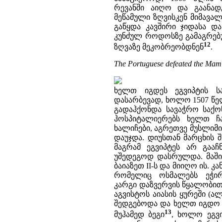
რევანში აიღო და გაანად
მეწამული ზღვისკენ მიმავა
გაწყდა კავშირი ჯიდასა დ
კუნძულ როდოსზე გამაგრებ
12
ზღვაზე მეკობრეობდნენ
.
The Portuguese defeated the Mamluk
ხელთ იგდეს ეგვიპტის ს
დასარბევად, ხოლო 1507 წე
გადაჰქონდა სავაჭრო საქო
ჰოსპიტალიერებს ხელთ ჩ
ხალიჩები, აგრეთვე მუსლიმ
დაუჯდა. დიუსთან მარცხის 
მაგრამ ეგვიპტეს არ გააჩ
უშედეგოდ დასრულდა. მაში
ბაიაზეთ II-ს და მიიღო ის. 
რომელიც ოსმალებს ეჭირ
კარგი დაზვერვის წყალობით,
აგვისტოს აიასის ყურეში (
შედგებოდა და ხელთ იგდო 
13
მუჰამედ ბეგი
, ხოლო ეგვ