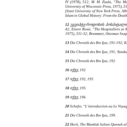
IV (1978), 512; M. M. Ziada, “The Mam
University of Wisconsin Press, 1975), 
(State University of New York Press, A
Islam in Global History: From the Deat
12
ეგვიპტე-როდოსის ჰოსპიტალიერ
42; Ettore Rossi, “The Hospitallers at 
1975), 331-32; Brummett, Ottoman Seapo
13
Die Chronik des Ibn Ijas, 191-192; K
14
Die Chronik des Ibn Ijas, 191; Yuta
15
Die Chronik des Ibn Ijas, 192.
16
იქვე, 192.
17
იქვე, 192, 195.
18
იქვე, 195.
19
იქვე, 196.
20
Schefer, “L’introduction au Le Voyag
21
Die Chronik des Ibn Ijas, 199.
22
Horii, The Mamluk Sultan Qansuh al