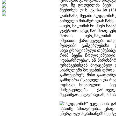
ფრანგთა გოლგოთა დავაგდებ
იყო, მე ცოდვილმა ბეენ". 
შეუნდნეს ღ~ნ. ქკ~სა სბ (15
ღამისასა, შევაბი აღდგომის
პირველი მინაწერიდან ჩანს
– იერუსალიმის სომხურ საპ
ფაქტობრივად, წარმოადგენდ
შორის, იერუსალიმ
იშვიათი. ქართველები თა
მუსლიმი გამგებლებისა
სხვა ქრისტიანული თემებისგა
რომ ბეენა ჩოლოყაშვილი 
"დასარჩლება", ან პირისპირ
ფრანგებისგან მიტაცებულ
სისრულეში მოყვანის დროს 
გამოუყარე"). მისი გააფთრე
გამხდარა ("კანდელი და რაც
ოდნავი სინანულით... ბ
მიმტაცებლებს ქართვ
შეკაზმვარესტავრაციას; ამ ს
"აღდგომის" ეკლესიის გა
საათზე ამთავრებს... ცხა
ენერგიულ ადამიანებს შეეძ