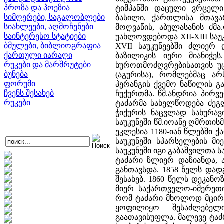
პროზა და პოეზია
ტიმპანში დაცული ვრცელი
სიმღერები, საგალობლები
ბასილი, ქართლისა მთავ
სიახლეები, აღმოჩენები
მოღვაწის, აბულასანის ძმ
საინტერესო სტატიები
უახლოვდებოდა XII-XIII საუკ
ბმულები, ბიბლიოგრაფია
XVII საუკუნეებში ძლიერ
ქართული იარაღი
ბაზილიკის იერი მიანიჭე
რუკები და მარშრუტები
ხუროთმოძღვრებისათვის უ
ბუნება
(აგურისა), რომლებმაც არ
ფორუმი
პერანგის ქვემო ნაწილის 
ჩვენს შესახებ
ჩუქურთმა. წმ.ანდრია პირ
რუკები
ტაძარმა სახელწოდება ძე
ჭიქურის ნაცვლად სახურავ
საუკუნეში წმ.იოანე ღმრთი
ეკლესია 1180-იან წლებში 
საუკუნეში სპარსელების მ
საუკუნეში იგი გაბაშვილთა
ტაძარი ზლიერ დაზიანდა, 
განთავსდა. 1858 წელს დად
შესახებ. 1860 წელს დეკა
მიერ საქართველო-იმერეთი
რომ ტაძარი მხოლოდ მცირე
ყოფილიყო შესაძლებე
გაათავისუფლა. მალევე ტა