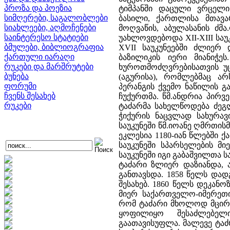
პროზა და პოეზია
ტიმპანში დაცული ვრცელი
სიმღერები, საგალობლები
ბასილი, ქართლისა მთავ
სიახლეები, აღმოჩენები
მოღვაწის, აბულასანის ძმ
საინტერესო სტატიები
უახლოვდებოდა XII-XIII საუკ
ბმულები, ბიბლიოგრაფია
XVII საუკუნეებში ძლიერ
ქართული იარაღი
ბაზილიკის იერი მიანიჭე
რუკები და მარშრუტები
ხუროთმოძღვრებისათვის უ
ბუნება
(აგურისა), რომლებმაც არ
ფორუმი
პერანგის ქვემო ნაწილის 
ჩვენს შესახებ
ჩუქურთმა. წმ.ანდრია პირ
რუკები
ტაძარმა სახელწოდება ძე
ჭიქურის ნაცვლად სახურავ
საუკუნეში წმ.იოანე ღმრთი
ეკლესია 1180-იან წლებში 
საუკუნეში სპარსელების მ
საუკუნეში იგი გაბაშვილთა
ტაძარი ზლიერ დაზიანდა, 
განთავსდა. 1858 წელს დად
შესახებ. 1860 წელს დეკა
მიერ საქართველო-იმერეთი
რომ ტაძარი მხოლოდ მცირე
ყოფილიყო შესაძლებე
გაათავისუფლა. მალევე ტა