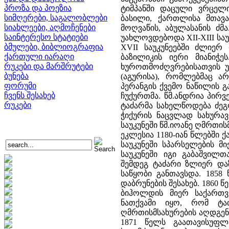
პროზა და პოეზია
ტიმპანში დაცული ვრცელი
სიმღერები, საგალობლები
ბასილი, ქართლისა მთავ
სიახლეები, აღმოჩენები
მოღვაწის, აბულასანის ძმ
საინტერესო სტატიები
უახლოვდებოდა XII-XIII საუკ
ბმულები, ბიბლიოგრაფია
XVII საუკუნეებში ძლიერ
ქართული იარაღი
ბაზილიკის იერი მიანიჭ
რუკები და მარშრუტები
ხუროთმოძღვრებისათვის უ
ბუნება
(აგურისა), რომლებმაც არ
ფორუმი
პერანგის ქვემო ნაწილის 
ჩვენს შესახებ
ჩუქურთმა. წმ.ანდრია პი
რუკები
ტაძარმა სახელწოდება ძე
ჭიქურის ნაცვლად სახურავ
საუკუნეში წმ.იოანე ღმრთი
ეკლესია 1180-იან წლებში
საუკუნეში სპარსელების მ
საუკუნეში იგი გაბაშვილ
შემდეგ ტაძარი ზლიერ დაზ
საწყობი განთავსდა. 1858
დაბრუნების შესახებ. 186
ბიჰოლდის მიერ საქართვ
ნათქვამი იყო, რომ ტა
ღმრთისმსახურების აღდგენ
1871 წელს გაათავისუფლ