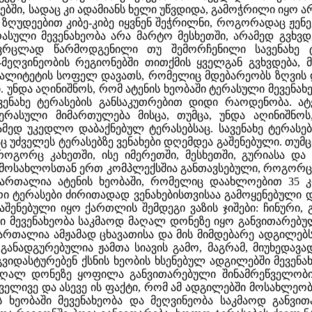
ბში, სადაც კი ადამიანს ხელი უწვდიდა, გამოჭრილი იყო 
ზღუდეებით კიბე-კიბე იყვნენ შეჭრილნი, როგორადაც ჟენე
სული მევენახეობა არა მარტო მესხეთში, არამედ გვხვდება
ვრცლად წარმოდგენილი თუ შემორჩენილი სავენახე ტერ
-მეღვინეობის რეგიონებში თითქმის ყველგან გვხვდება,
იპალიტეტის სოფელ დავათს, რომელიც მდებარეობს ზღვის 
ბი. უნდა აღინიშნოს, რომ ატენის ხეობაში ტერასული მევე
ავენახე ტერასების განსაკუთრებით დიდი რაოდენობა. ა
ტერასული მიმართულება მისცა, თუმცა, უნდა აღინიშნ
რამედ უკედლო დაბაქნებულ ტერასებსაც. სავენახე ტერას
 უძველეს ტერასებზე ვენახები დღემდეა გაშენებული. თუმ
როგორც კახეთში, ისე იმერეთში, მესხეთში, გურიასა და 
მოსახლოსთან ერთ კომპლექსშია განთავსებული, როგორც, 
მართალია ატენის ხეობაში, რომელიც დაახლოებით 35 კ
რი ტერასები ძირითადად ვენახებისთვისაა გამოყენებული და
ენებული იყო ქართლის შემდეგი ვაზის ჯიშები: ჩინური, გ
ლი მევენახეობა საკმაოდ მაღალ დონეზე იყო განვითარებ
ართალია ამჟამად ცხავათისა და მის მიმდებარე ადგილებ
განადგურებულია ჟამთა სიავის გამო, მაგრამ, მიუხედა
იდასტურებენ ქსნის ხეობის ხსენებულ ადგილებში მევენახ
მაღალ დონეზე ყოფილა განვითარებული შინამრეწველობი
ველივე და ასევე ის ფაქტი, რომ ამ ადგილებში მოსახლეო
ის ხეობაში მევენახეობა და მეღვინეობა საკმაოდ განვ