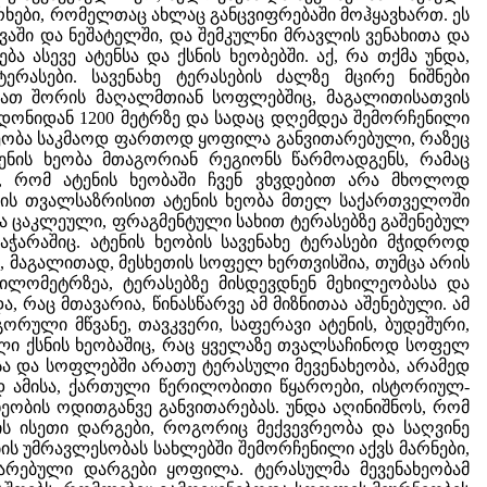
არხები, რომელთაც ახლაც განცვიფრებაში მოჰყავხართ. ეს
ვაში და ნეშატელში, და შემკულნი მრავლის ვენახითა და
 ასევე ატენსა და ქსნის ხეობებში. აქ, რა თქმა უნდა,
ასები. სავენახე ტერასების ძალზე მცირე ნიშნები
 მათ შორის მაღალმთიან სოფლებშიც, მაგალითისათვის
დონიდან 1200 მეტრზე და სადაც დღემდეა შემორჩენილი
ნახეობა საკმაოდ ფართოდ ყოფილა განვითარებული, რაზეც
ტენის ხეობა მთაგორიან რეგიონს წარმოადგენს, რამაც
ოს, რომ ატენის ხეობაში ჩვენ ვხვდებით არა მხოლოდ
ების თვალსაზრისით ატენის ხეობა მთელ საქართველოში
ცა ცაკლეული, ფრაგმენტული სახით ტერასებზე გაშენებულ
აჭარაშიც. ატენის ხეობის სავენახე ტერასები მჭიდროდ
მაგალითად, მესხეთის სოფელ ხერთვისშია, თუმცა არის
ილომეტრზეა, ტერასებზე მისდევდნენ მეხილეობასა და
, რაც მთავარია, წინასწარვე ამ მიზნითაა აშენებული. ამ
ორული მწვანე, თავკვერი, საფერავი ატენის, ბუდეშური,
ული ქსნის ხეობაშიც, რაც ყველაზე თვალსაჩინოდ სოფელ
სა და სოფლებში არათუ ტერასული მევენახეობა, არამედ
ვად ამისა, ქართული წერილობითი წყაროები, ისტორიულ-
ეობის ოდითგანვე განვითარებას. უნდა აღინიშნოს, რომ
ს ისეთი დარგები, როგორიც მექვევრეობა და საღვინე
ბის უმრავლესობას სახლებში შემორჩენილი აქვს მარნები,
ითარებული დარგები ყოფილა. ტერასულმა მევენახეობამ