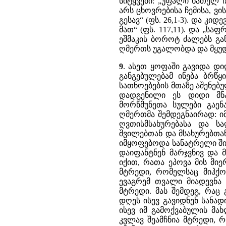
სიტყვები: „უფალი ნათელ 
არს ცხოვრებისა ჩემისა, ვი
გესავ“ (ფს. 26,1-3). და კ
მათ“ (ფს. 117,11). და „სა
ეშმაკის ბოროტ ძალებს გ
ღმერთს უგალობდა და მყუდ
9
. ასეთ ყოფაში გავიდა დ
განგებულებამ ინება ბრწ
სათნოებების მთაზე აშენებ
დადგენილი ეს დიდი მნა
მორწმუნეთა სულები გაენ
ღმერთმა შემდეგნაირად: ი
ღვთისმსახურებასა და 
შვილებთან და მსახურებთა
იმყოფებოდა სანატრელი ში
დაიფანტნენ მარჯვნივ და 
იქით, რათა ეპოვა მის მი
მტრედი, რომელსაც მიჰქო
ევაგრემ თვალი მიადევნა
მტრედი. მას შემდეგ, რაც
დღეს ისევ გავიდნენ სანა
ისევ იმ გამოქვაბულის მა
კვლავ შეამჩნია მტრედი, 