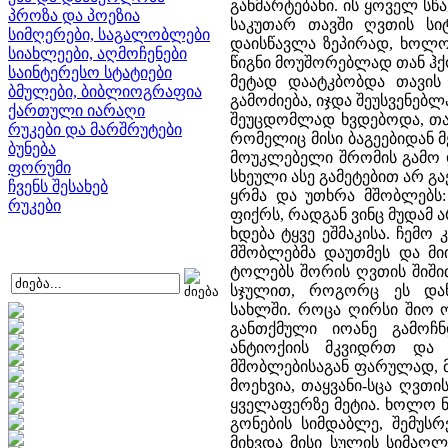
განმარტებანი. ის ყოველ 
პროზა და პოეზია
საკუთარ თავში ღვთის სი
სიმღერები, საგალობლები
დაისწავლა ზეპირად, ხოლო
სიახლეები, აღმოჩენები
წიგნი მოუშორებლად თან ჰქ
საინტერესო სტატიები
მეტად დაატკბობდა თავის 
ბმულები, ბიბლიოგრაფია
გამოძიება, იჯდა შეუსვენე
ქართული იარაღი
შეუცდომლად ხვდებოდა, თან
რუკები და მარშრუტები
რომელიც მისი ბაგეებიდან 
ბუნება
მოუკლებელი შრომის გამო და
ფორუმი
სხეული ასე გამეტებით არ გა
ჩვენს შესახებ
ყრმა და უთხრა მშობლებს:
რუკები
ფიქრს, რადგან ვინც მუდამ 
ხდება ტყვე ეშმაკისა. ჩემ
მშობლებმა დაუთმეს და მი
ტოლებს შორის ღვთის შიში
სჯულით, როგორც ეს და
სახლში. როცა ღირსი შიო 
განთქმული იოანე გამოჩ
ანტიოქიის მკვიდრთ და 
მშობლებისაგან ფარულად, მ
მოეხვია, თაყვანი-სცა ღვ
ყველაფერზე მეტია. ხოლო ნეტ
გონების სიმდაბლე, შემუსრ
მიხვდა მისი სულის სიმაღ