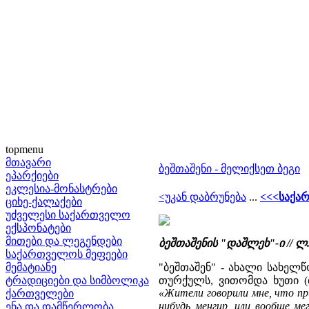
topmenu
მთავარი
ბეშთაშენი - მელიქსეთ ბეგი
ეპარქიები
ეკლესია-მონასტრები
<უკან დაბრუნება
...
<<<საქა
ციხე-ქალაქები
უძველესი საქართველო
ექსპონატები
მითები და ლეგენდები
ბეშთაშენის "დაშლეხ"-ი // 
საქართველოს მეფეები
მემატიანე
"ბეშთაშენ" - ახალი სახელ
ტრადიციები და სიმბოლიკა
თურქულს, ვითომდა ხუთი (ბ
«Жители говорили мне, что пр
ქართველები
нибудь менгир, или вообще м
ენა და დამწერლობა