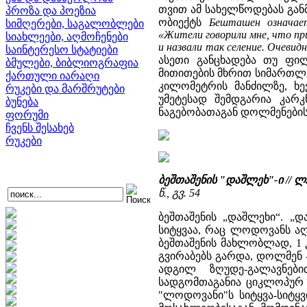
თვით ამ სახელწოდებას გან
პროზა და პოეზია
ობიექტს
Бешташен означае
სიმღერები, საგალობლები
«Жители говорили мне, что пр
სიახლეები, აღმოჩენები
и назвали так селение. Очевид
საინტერესო სტატიები
ასეთი განცხადება თუ ფი
ბმულები, ბიბლიოგრაფია
მითითების მხრით სიმართლე
ქართული იარაღი
კილომეტრის მანძილზე, ხ
რუკები და მარშრუტები
უმეტესად შემდგარია კარკ
ბუნება
ნაგებობათაგან დოლმენების
ფორუმი
ჩვენს შესახებ
რუკები
ბეშთაშენის "დაშლეხ"-ი //
წ., გვ. 54
ბეშთაშენის „დაშლეხი“. „
სიტყვაა, რაც ლოდოვანს ა
ბეშთაშენის მახლობლად, 1 
გვირაბებს გარდა, დოლმენ -
ადგილ ზღუდე-გალავნებ
სადგომთაგანია ციკლოპურ
"ლოდოვანი"ს სიტყვა-სიტყვ