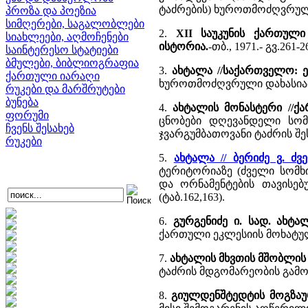
ტაძრების) ხუროთმოძღვრული
პროზა და პოეზია
სიმღერები, საგალობლები
2.
XII საუკუნის ქართული
სიახლეები, აღმოჩენები
ისტორია.
-თბ., 1971.- გვ.26
საინტერესო სტატიები
ბმულები, ბიბლიოგრაფია
3.
ახტალა //საქართველო: 
ქართული იარაღი
ხუროთმოძღვრული დახასიათე
რუკები და მარშრუტები
ბუნება
4.
ახტალის მონასტერი //ქ
ფორუმი
ცნობები დღევანდელი სომხ
ჩვენს შესახებ
ჯვარგუმბათოვანი ტაძრის შეს
რუკები
5.
ახტალა // ბერიძე ვ. 
ტერიტორიაზე (ძველი სომხ
და ორნამენტების თავისებ
(ტაბ.162,163).
6.
გურგენიძე ი. სად. ახტ
ქართული ეკლესიის მოხატულ
7.
ახტალის მხვთის მშობლის
ტაძრის მდგომარეობის გამო
8.
გიულდენშტედტის მოგზა