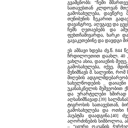
გვამცნობს: “ჩემი მმართვ
სათავესთან კლდოვან მთებ
გამოსახულება, დავწერე მ
თუნიბუნის ზეკარით გად
დავანგრიე, აღვგავე და ცე
ჩემს ღვთაებებს და აშურ
ფეხთჩამივარდა, ხარკი და 
გავაკეთებინე და დავდგი მი
ეს ამბავი ხდება ძვ.წ. 844
ჩრდილოეთით დაახლ. 40 კმ
ეახლა ასია, დაიაენის მეფ
გამოსახულება, იქვე, მდ
შენიშნავს მ. სალვინი, რომ
მიღების ადგილმდებარეობ
სახელწოდების _ დაიაენი
უკანასკნელის მეშვეობით ქ
და ურარტელები ხშირად 
აღსანიშნავად.[39] სალმანა
ტიგროსის სათავესთან, ბი
გამოსახულება და ოთხი წ
ჰაუპტმა დაადგინა.[40] 
აღორძინების სიმბოლოა, ამ
– “ციური ოკეანის ჭურჭ