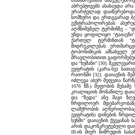
თანხმოვანთა სამეულებრივ
აბრუპტივებს ასახავდა არ
ურარტულად დაიწერებოდა დ
სომხური და ერთგვარად ბერ
ექსტრაპოლირებას ასურ
აღმნიშვნელ ტერმინზე – “
უნდა ყოფილიყო “ტაიაენი
ქართულ ტერმინთან “ტა
მიდრეკილებას ერთმარცვ
ტოპონიმიკის ამსახველ 
მრავლობითით გაფორმებული
და “ხუშანი” [30]. მკვლევა
ევფრატის (კარა-სუ) სათ
რაიონში [32]. დაიაენის
იძლევა ასურ მეფეთა წარწე
1076 წწ.) მეფობის მესამე
კოალიციის მონაწილე დაია
და “ზედა” ანუ შავი ზღ
ჩრდილოურ მდებარეობაზე მი
ლაშქრობის აღწერილობაც,
ევფრატის) დინების ჩრდილ
სუხმი” დაიაენის ქვეყანას
არის დაკონკრეტებული დაი
III-ის მიერ ნიმრუდის სა