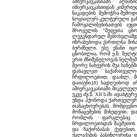
ამიერკავკასიაში. აღს
იმიერკავკასიიდან კიმერი
ნაკადების შემოჭრა-შემოდ
სოციალურ-კულტურული გან
ჩამოყალიბებისათვის აუც
მროველის "მეფეთა ცხო
ლეგენდარულ შემოსვლამდე
იზრახებოდა ქართლსა შინა
ბერძნული. ესე ენანი ი
ცნობილია, რომ ე.წ. მელტ
ერთ მნიშვნელოვან ხელშემწ
მეორე ნახევრის შუა ხანებ
დასავლეთ საქართველო
ჩრდილოეთით, დაახლ. მდ
დაიაენი,[8] სადღეისოდ ა
ამიერკავკასიაში მიკვლეუ
უკვე ძვ.წ. XII ს-ში ადასტ
უნდა ჰქონოდა ქართველურ
თანაცხოვრებას. მომდევნ
მონაცემების მიხედვით, დ
რომლის ფარგლებიც შ
ჩრდილოეთიდან შავშეთის ქ
და ჩაქირბაბას ქედები
ქალაქების პასინლერისა დ