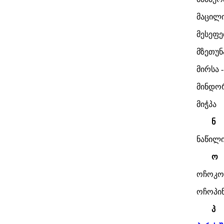
მაცილ
მესეფე
მზეთუნ
მირსა 
მინდო
მიჭპა
ნ
ნაწილი
ო
ოჩოკო
ოჩოპი
პ