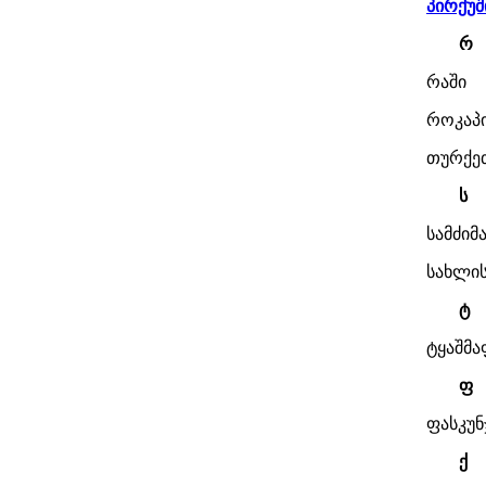
პირქუშ
რ
რაში
როკაპ
თურქეთ
ს
სამძიმ
სახლი
ტ
ტყაშმა
ფ
ფასკუნ
ქ