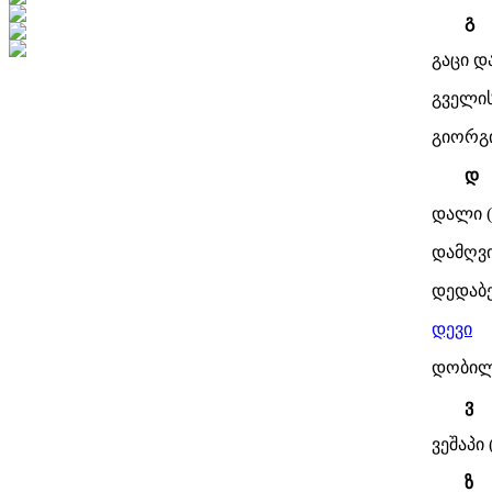
გ
გაცი დ
გველი
გიორგ
დ
დალი 
დამღვ
დედაბ
დევი
დობილ
ვ
ვეშაპი
ზ