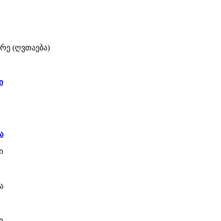
რე (ღვთაება)
ი
ა
ი
ა
ი