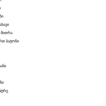
ი
ბი
ახავი
- მითრა
რთ ბატონი
ანი
ჩი
ნტრე