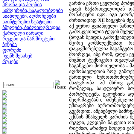
ვარძია ერთი ყველაზე პოპუ
პროზა და პოეზია
ჰყავს საქართველოდან და
სიმღერები, საგალობლები
მონასტერი იყო. იგი გიორგ
სიახლეები, აღმოჩენები
ძირითადად XII საუკუნის ძე
საინტერესო სტატიები
აქ უფრო გვიანდელი ნაწილე
ბმულები, ბიბლიოგრაფია
გამოკვეთილია ტუფის შვეულ
ქართული იარაღი
(ზოგან შვიდი). გამოქვაბუ
რუკები და მარშრუტები
მცირე კომპლექსებად, რ
ბუნება
დაკავშირებულია საგანგებ
ფორუმი
მოირღვა, ასე რომ, დღეს ვ
ჩვენს შესახებ
შიგნით ტექნიკური თვალს
რუკები
საგანგებო მორთულობა - მ
აღმოსავლეთის ზოგ გამოქვ
ქართული ხუროთმოძღვრე
მხატვრობა. ამ მხრივ გა
რომელიც, სასულიერო სიუ
პორტრეტებს. ეკლესიის ად
შეღრმავებაში, ჩაშენებულ
უმთავრესი ხუროთმოძღვრუ
გვერდით, აშენებული სამრ
უქმნის მნახველს ვარძიის 
ძეგლი, კლდეში ნაკვეთი ოთ
რიტმით, არამედ მთელი გარ
დაშორებით მდებარე ციხე 