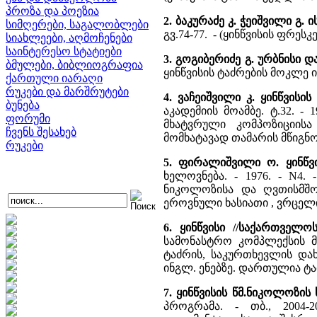
პროზა და პოეზია
2. ბაკურაძე კ. ჭეიშვილი გ.
სიმღერები, საგალობლები
გვ.74-77. - (ყინწვისის ფრესკ
სიახლეები, აღმოჩენები
საინტერესო სტატიები
3. გოგიბერიძე გ. ურბნისი დ
ბმულები, ბიბლიოგრაფია
ყინწვისის ტაძრების მოკლე 
ქართული იარაღი
რუკები და მარშრუტები
4. ვაჩეიშვილი კ. ყინწვისი
ბუნება
აკადემიის მოამბე. ტ.32. - 
ფორუმი
მხატვრული კომპოზიციის
ჩვენს შესახებ
მომხატავად თამარის მწიგნო
რუკები
5. ფირალიშვილი ო. ყინწვ
ხელოვნება. - 1976. - N4. -
ნიკოლოზისა და ღვთისმშო
ეროვნული ხასიათი , ვრცელ
6. ყინწვისი //საქართველ
სამონასტრო კომპლექსის მ
ტაძრის, საკურთხევლის და
ინგლ. ენებზე. დართულია ტა
7. ყინწვისის წმ.ნიკოლოზი
პროგრამა. - თბ., 2004-2