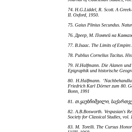
74. H.G.Liddel, R. Scott. A Gree
II. Oxford, 1950.
75. Gaius Plinius Secundus. Natura
76. Дреер, М. Помпей на Кавказ
77. B.Isaac. The Limits of Empire
78. Publius Cornelius Tacitus. Hi
79. H.Halfmann. Die Alanen und di
Epigraphik und historische Geogra
80. H.Halfmann. ‘Nachbehandlun
Friedrich Karl Dörner zum 80. Ge
Bonn, 1991
81. თ.ყაუხჩიშვილი, საქართ
82. A.B.Bosworth. Vespasian's Reo
Society for Classical Studies, vol.
83. M. Torelli. The Cursus Honor