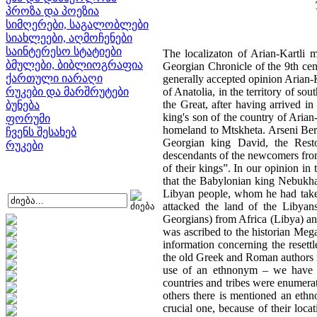
პროზა და პოეზია
სიმღერები, საგალობლები
სიახლეები, აღმოჩენები
საინტერესო სტატიები
The localizaton of Arian-Kartli mentioned in the old Georgian Chronicles (e.g. “The Christening of Kartli”, the Georgian Chronicle of the 9th century) has been among the unsolved problems of Georgian historiography. By the generally accepted opinion Arian-KartIi should be searched south-west of modern Georgia, in the north-eastern parts of Anatolia, in the territory of south-western part of historical Georgia. As to “The Christening of Kartli”, Alexander the Great, after having arrived in Kartli (Iberia), installed his close supporter Azo as a king in Mtskheta. Azo is a king's son of the country of Arian-Kartli, and he took his countrymen and idols Gatsi and Ga with him from his old homeland to Mtskheta. Arseni Beri, the author of metaphrastical reduction of “The life of St. Nino” and tutor of the Georgian king David, the Restorer, explained this information in the following way: “We, Georgians, are descendants of the newcomers from Arian-Kartli, we speak their language and all the kings of Kartli are descendents of their kings”. In our opinion in the term “Arian-Kartli” was reflected the very popular idea of the Classical times, that the Babylonian king Nebukhadnezzar II of the 7th-6th centuries took the captives from among the Iberian and Libyan people, whom he had taken as prisones and resettled them on the right side of the Pontus Sea after having attacked the land of the Libyans and Iberians. The information about the migration of Iberians (i.e. ancient Georgians) from Africa (Libya) and the Iberian peninsula (Western Iberia) by the Babylonian king Nebukhadnezzar, was ascribed to the historian Megastenes of the late 4th - early 3rd centuries BC already at the Classical times. This information concerning the resettlement of the population of the Iberian peninsula to the Caucasus was created by the old Greek and Roman authors in consequence of wrong use of old ethnonyms. A similar phenomenon – a wrong use of an ethnonym – we have presumably also in Xenophons “Anabasis”. There in the final part only such countries and tribes were enumerated which, in accordance with the basic text, were on the route of Greeks. Among others there is mentioned an ethnonym “Hesperitae” (VII, VIII, 25). The problem of settlement of Hesperitae is a crucial one, because of their location, by some scholars, in Speri (İspir), on the upper flow of Chorokhi (Choruh), the Achaemenian empire is thought to be spread there at the beginning of 4th century BC and as the consequence the term “Arian-Kartli” should emerge as the reflection of the Iranian dominance in this part of Georgia, with the meaning Arian (or Persian) Kartli. /გვ. 53/ I think the fact must be taken into consideration that at the time of the identification of the Hesperitae and the definition of their location, Tiribas, mentioned in the final part of the “Anabasis” as a governor of the Phasianoi and Hesperitae, in accordance with the basic text, was the satrap of Western Armeni
ბმულები, ბიბლიოგრაფია
ქართული იარაღი
რუკები და მარშრუტები
ბუნება
ფორუმი
ჩვენს შესახებ
რუკები