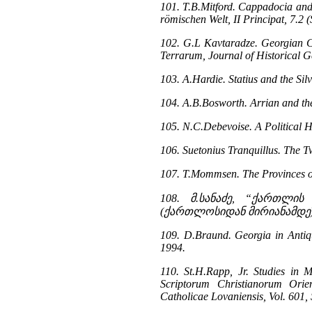
101. T.B.Mitford. Cappadocia and 
römischen Welt, II Principat, 7.2
102. G.L Kavtaradze. Georgian Ch
Terrarum, Journal of Historical G
103. A.Hardie. Statius and the Sil
104. A.B.Bosworth. Arrian and the 
105. N.C.Debevoise. A Political H
106. Suetonius Tranquillus. The 
107. T.Mommsen. The Provinces of
108. მ.სანაძე, “ქართლ
(ქართლოსიდან მირიანამდე),
109. D.Braund. Georgia in Antiq
1994.
110. St.H.Rapp, Jr. Studies in 
Scriptorum Christianorum Orien
Catholicae Lovaniensis, Vol. 601,