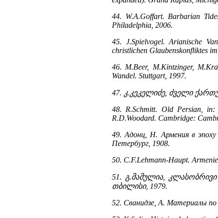
44. W.A.Goffart. Barbarian Tid
Philadelphia, 2006.
45. J.Spielvogel. Arianische Va
christlichen Glaubenskonfliktes i
46. M.Beer, M.Kintzinger, M.Kra
Wandel. Stuttgart, 1997.
47. კ.კეკელიძე, ძველი ქართ
48. R.Schmitt. Old Persian, in
R.D.Woodard. Cambridge: Cambrid
49. Адонц, Н. Армения в эпох
Петербург, 1908.
50. C.F.Lehmann-Haupt. Armenien e
51. გ.მამულია, კლასობრივ
თბილისი, 1979.
52. Сванидзе, А. Материалы по