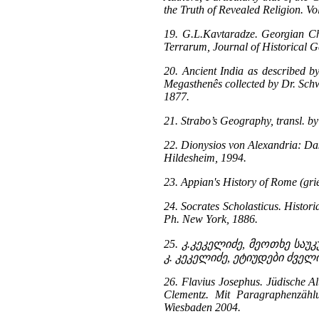
the Truth of Revealed Religion. Vo
19. G.L.Kavtaradze. Georgian Chr
Terrarum, Journal of Historical G
20. Ancient India as described b
Megasthenês collected by Dr. Schwa
1877.
21. Strabo’s Geography, transl. b
22. Dionysios von Alexandria: Da
Hildesheim, 1994.
23. Appian's History of Rome (grie
24. Socrates Scholasticus. Histori
Ph. New York, 1886.
25. კ.კეკელიძე, მეოთხე სა
კ. კეკელიძე, ეტიუდები ძვე
26. Flavius Josephus. Jüdische A
Clementz. Mit Paragraphenzählu
Wiesbaden 2004.