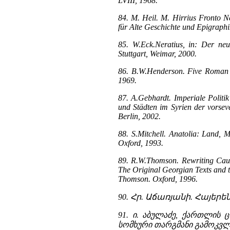
LVIII, 1968.
84. M. Heil. M. Hirrius Fronto N
für Alte Geschichte und Epigraphi
85. W.Eck.Neratius, in: Der ne
Stuttgart, Weimar, 2000.
86. B.W.Henderson. Five Roman E
1969.
87. A.Gebhardt. Imperiale Politi
und Städten im Syrien der vorseve
Berlin, 2002.
88. S.Mitchell. Anatolia: Land, 
Oxford, 1993.
89. R.W.Thomson. Rewriting Cauc
The Original Georgian Texts and 
Thomson. Oxford, 1996.
90. Հր. Աճառյանի. Հայե
91. ი. აბულაძე, ქართლის 
სომხური თარგმანი გამოკვლ