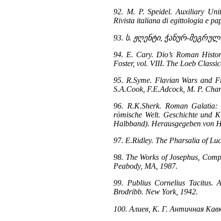
92. M. P. Speidel. Auxiliary U
Rivista italiana di egittologia e pa
93. ს. ჟღენტი, ჭანურ-მეგრულ
94. E. Cary. Dio’s Roman History
Foster, vol. VIII. The Loeb Class
95. R.Syme. Flavian Wars and Fr
S.A.Cook, F.E.Adcock, M. P. Char
96. R.K.Sherk. Roman Galatia:
römische Welt. Geschichte und Ku
Halbband). Herausgegeben von H.
97. E.Ridley. The Pharsalia of Lu
98. The Works of Josephus, Comp
Peabody, MA, 1987.
99. Publius Cornelius Tacitus. 
Brodribb. New York, 1942.
100. Алиев, К. Г. Античная Кавк