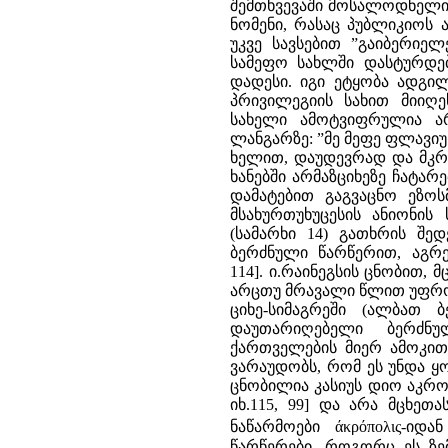
შემთხვევაში მოსალოდნელი 
ნომენი, რასაც პუბლიკიოს ა
უკვე სავსებით ”გაიბერიელ
სამეფო სახლში დასტურდე
დადესი. იგი ეტყობა ადგი
პრივილეგიის სახით მიიღე
სახელი ამოტვიფრულია ა
ლანგარზე: ”მე მეფე ფლავიუს
ხელით, დაუდევრად და მკრთ
ხანებში არმაზციხეზე ჩატა
დამატებით გაგვაცნო ეზო
მსახურთუხუცესის ანიონი
(სამარხი 14) გათხრის შ
ბერძნული წარწერით, აგრე
114]. ი.რაინეგსის ცნობით,
არცთუ მრავალი წლით უფრო
ციხე-სიმაგრეში (ალბათ 
დაუთარიღებელი ბერძნ
ქართველების მიერ ამოკითხ
ვარაუდობს, რომ ეს უნდა ყ
ცნობილია კასიუს დიო აკროპო
იხ.115, 99] და არა მცხეთ
ნაწარმოები άκρόπολις-იდან
წარწერები, როგორც ეს ზე