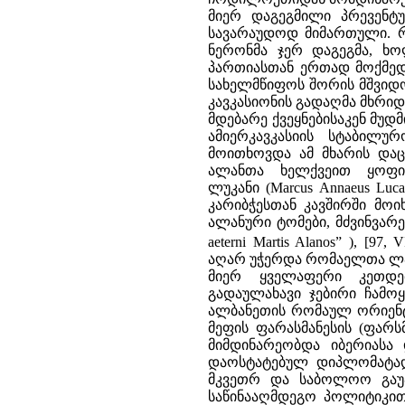
მიერ დაგეგმილი პრევენ
სავარაუდოდ მიმართული. რ
ნერონმა ჯერ დაგეგმა, ხ
პართიასთან ერთად მოქმედ
სახელმწიფოს შორის მშვიდო
კავკასიონის გადაღმა მხრიდ
მდებარე ქვეყნებისაკენ მუ
ამიერკავკასიის სტაბილ
მოითხოვდა ამ მხარის დაცვ
ალანთა ხელქვეით ყოფი
ლუკანი (Marcus Annaeus Luca
კარიბჭესთან კავშირში მოიხ
ალანური ტომები, მძვინვარე და 
aeterni Martis Alanos” ), [97, V
აღარ უჭერდა რომაელთა ლა
მიერ ყველაფერი კეთდებ
გადაულახავი ჯებირი ჩამ
ალბანეთის რომაულ ორიენტა
მეფის ფარასმანესის (ფარსმა
მიმდინარეობდა იბერიასა 
დაოსტატებულ დიპლომატად
მკვეთრ და საბოლოო გაუ
საწინააღმდეგო პოლიტიკით 