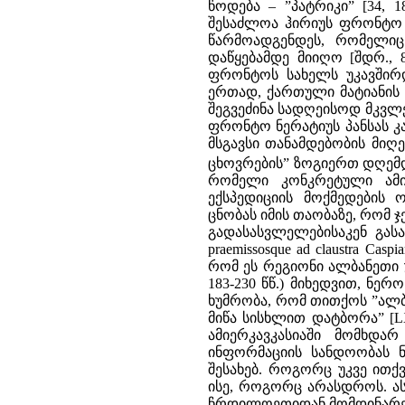
წოდება – ”პატრიკი” [34, 1
შესაძლოა ჰირიუს ფრონტო ნერ
წარმოადგენდეს, რომელიც 
დაწყებამდე მიიღო [შდრ., 
ფრონტოს სახელს უკავშირდ
ერთად, ქართული მატიანის 
შეგვეძინა სადღეისოდ მკვლ
ფრონტო ნერატიუს პანსას კა
მსგავსი თანამდებობის მიღ
ცხოვრების” ზოგიერთ დღემ
რომელი კონკრეტული ამი
ექსპედიციის მოქმედების 
ცნობას იმის თაობაზე, რომ 
გადასასვლელებისაკენ გასა
praemissosque ad claustra Casp
რომ ეს რეგიონი ალბანეთი უნ
183-230 წწ.) მიხედვით, ნ
ხუმრობა, რომ თითქოს ”ალბა
მიწა სისხლით დატბორა” [LXI
ამიერკავკასიაში მომხდ
ინფორმაციის სანდოობას ნ
შესახებ. როგორც უკვე ითქ
ისე, როგორც არასდროს. ას
ჩრდილოეთიდან მომდინარე 