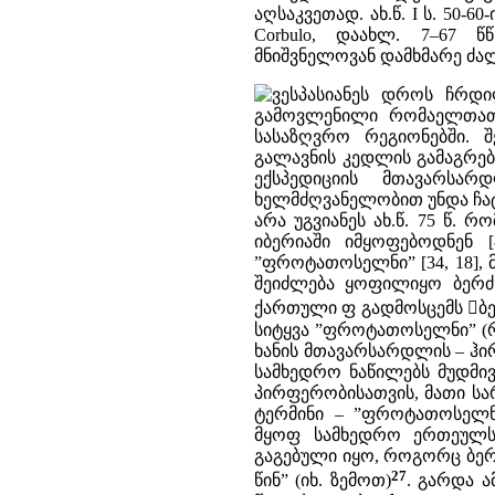
აღსაკვეთად. ახ.წ. I ს. 50-6
Corbulo, დაახლ. 7–67 წ
მნიშვნელოვან დამხმარე ძალა
ვესპასიანეს დროს ჩრდ
გამოვლენილი რომაელთათ
სასაზღვრო რეგიონებში. შ
გალავნის კედლის გამაგრე
ექსპედიციის მთავარს
ხელმძღვანელობით უნდა ჩატარე
არა უგვიანეს ახ.წ. 75 წ.
იბერიაში იმყოფებოდნენ [
”ფროტათოსელნი” [34, 18], 
შეიძლება ყოფილიყო ბერძნუ
ქართული ფ გადმოსცემს ბერ
სიტყვა ”ფროტათოსელნი” (რ
ხანის მთავარსარდლის – ჰირ
სამხედრო ნაწილებს მუდმივ
პირფერობისათვის, მათი სარ
ტერმინი – ”ფროტათოსელნ
მყოფ სამხედრო ერთეულს 
გაგებული იყო, როგორც ბერძ
27
წინ” (იხ. ზემოთ)
. გარდა 