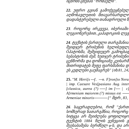
იცნობს ცნებას ”რომაელი”.
22.
უფრო გვიან გამოქვეყნებულ
აღმოსავლეთის მთავარსარდლო
დადასტურებული თანადროული წყარო
23
. როგორც ირკვევა, იბერიაში 
ლეგიონერებით, კაპადოკიის ლეგა
24
. ტექსტის ქართული თარგმანია
შვიდჯერ ტრიბუნის ხელისუფლ
Õპატოსმა, მეშვიდეჯერ გამოცხა
სებასტოსის ძემ, ხუთჯერ ტრიბუ
ცენზორმა და დომიციანე კეისარმა
მითრიდატეს მეფე ფარსმანისა და
ეს კედლები გაუმაგრეს” [იხ.81, 242
25.
“M. Hirri[s ---f.. ---n. F]ron[to Ne
| imp. Caesare Ves[pasiano Aug. inter p
[classica, aurea (?) -----] im [---- | 
A[rmeniam maiorem (?) missus est ------
Armeniae minoris------------]“ შდრ., 83,
26
. საყურადღებოა, რომ ”ქარ
სომხურად ნათარგმნია, როგორც 
სიტყვა არ შეიძლება ყოფილიყო
ტექსტის 1884 წლის ვენეციის 
შეესაბამება ბერძნულ φ-ს, და არა