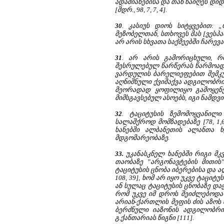
ადამიანებისა და თან წაიღეს დიდ
[შდრ., 98, 7, 7, 4].
30
. კასიუს დიოს სიტყვებით:
მეზობელთან, სთხოვეს მას [ვესპას
არ არის სხვათა საქმეებში ჩარევა” [L
31
. არ არის გამორიცხული, რ
შესრულებულ წარწერას წარმოადგ
ვარდულის ბარელიეფებით შემკუ
აღნიშნული ქვიშაქვა ადგილობრი
მეორადად ყოფილიყო გამოყენე
მიმსგავსებულ ასოებს, იგი ნამდვი
32
. ტაციტუსის ზემომოყვანილ
სალაშქროდ მომზადებაზე [78, 1,6
ხანებში ალბანეთის ალანთა ხ
მდგომარეობაზე.
33.
უკანასკნელ ხანებში რიგი მკ
თაობაზე ”არგონავტების მითის” ი
ტაციტუსის ცნობა იბერებისა და ალბ
108, 39], ხომ არ იყო უკვე ტაცი
ან სულაც ტაციტუსის ცნობაზე და
რომ უკვე იმ დროს შეიძლებოდა
არიან-ქართლის მეფის ძის აზოს 
ბერძნული იაზონის ადგილობრივი
გ.ქანთარიას წიგნი [111].