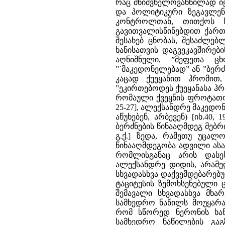
რაც მნიშვნელოვანწილად იყ
და პოლიტიკური ზეგავლენი
კონტროლთან, თითქოს ს
გავითვალისწინებდით ქარ
შესახებ ცნობას, შესაძლებ
ხანისათვის დაგვეკავშირე
აღნიშნული, ”მეფეთა ცხ
”`მაკედონელებად” ან ”ბერძ
კაცად ქუეყანით ჰრომით
”ეკირთებოდეს ქუეყანასა ჰრო
რომაული ქვეყნის ფროტათოს
25-27], ალექსანდრე მაკედონ
აწუხებენ, არბევენ) [იხ.40
ბერძნების წინააღმდეგ მებრ
გ.ქ.] ზედა, რამეთუ უცალო
წინააღმდეგობა ადვილი ასახ
რომლისგანაც არის დასე
ალექსანდრე დიდის, არამე
სხვადასხვა დაქვემდებარებუ
ტაციტუსის ზემოხსენებული ც
შემავალი სხვადასხვა მხა
სამხედრო ნაწილს მოუყარა 
რომ სწორედ ნერონის ხან
სამხედრო ნაწილების გა