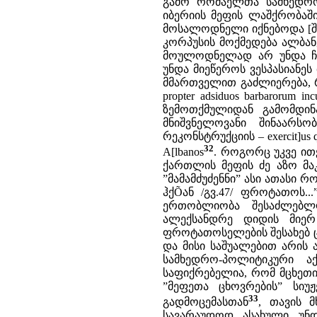
გამო რომაელთა სამხედრო
იბერიის მეფის ლაშქრობაშ
მოსალოდნელი იქნებოდა [შდრ
კორპუსის მოქმედება ალბან
მოულოდნელად არ უნდა ჩა
უნდა მიეწეროს ვესპასიანე
მმართველით გაძლიერება, როგ
propter adsiduos barbarorum in
ზემოთქმულიდან გამომდინა
მნიშვნელოვანი შინაარს
რეკონსტრუქციის – exercit]us q
32
A[lbanos
. როგორც უკვე ით
ქართლის მეფის ძე აზო მ
”მამამძუძენნი” ასი ათასი 
ჰქÕან /გვ.47/ ფროტათოს..
ერთობლიობა შესაძლებლ
ალექსანდრე დიდის მიე
ფროტათოსელების შესახებ ც
და მისი საშუალებით არის 
სამხედრო-პოლიტიკური აქ
საფიქრებელია, რომ მცხეთი
”მეფეთა ცხოვრების” სიუ
33
გადმოცემასთან
, თავის 
სავარაუდოდ ასახული უნ