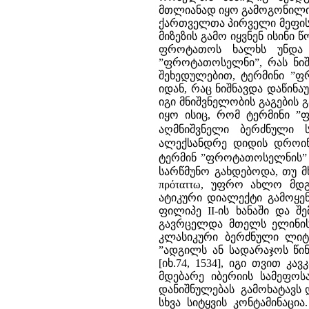
მთლიანად იყო გამოგონილი 
ქართველთა პირველი მეფის – 
მიზეზის გამო იყვნენ ისინი
ფროტათოს ხალხს უნდა ნ
”ფროტათოსელნი”, რას ნიშ
შეხედულებით, ტერმინი ”ფ
იდან, რაც ნიშნავდა დაწინა
იგი მნიშვნელობის გაგების გა
იყო ისიც, რომ ტერმინი ”
აღმნიშვნელი ბერძნული სი
ალექსანდრე დიდის დროინდ
ტერმინ ”ფროტათოსელნის” ა
სარწმუნო გახდებოდა, თუ მ
πρόταττω, უფრო ახლო მ
ატიკური დიალექტი გამოყე
ფილიპე II-ის ხანაში და 
გავრცელდა მთელს ელინის
კლასიკური ბერძნული ლიტე
”ადგილს ან სადარაჯოს წინა
[იხ.74, 1534], იგი თვით კ
მდებარე იბერიის სამეფო
დანიშნულებას გამოხატავს 
სხვა სიტყვის კონტამინაცი