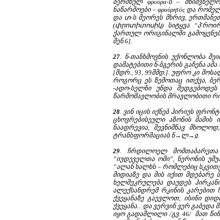
ბერძნულ φρούρα-ს – მნიშვნელ
ნაწარმოები – φρούρητός და რომე
და տ-ს მეორეს მხრივ, ერთმანეთ
(փրոտիտոսիկ) სიტყვა “პ'როირ
ქართულ ორიგინალში გამოყენებულ
შენ.6].
27
. ნ-თანხმოვნის უქონლობა შეი
დამატებითი ნ-ბგერის გაჩენა ამ
[შდრ., 93, 99შმდ.]. უფრო კი მ
როგორც ეს ზემოთაც ითქვა, ბერ
-ადო-სელნი უნდა შედგებოდეს 
წარმომავლობის მრავლობითი რიც
28
. ვინ იცის იქნებ ჰირიუს ფრო
ცხოვრებისეული აზონის მამის ი
ნაადრევია, შევნიშნავ მხოლო
ტრანსფორმაციას ნ→ლ→ჲ.
29
. ჩრდილოელ მომთაბარეთა შ
”იუდეველთა ომი”, ნერონის უშუ
”ალან ხალხს – რომლებიც სკვითებ
მიდიაზე და მის იქით მდებარე მ
ხელშეკრულება დაუდეს ჰირკანი
ალექსანდრემ რკინის კარებით ჩაკ
ქვეყანაზე გაევლოთ; ისინი დი
ქვეყანა... და ვერვინ ვერ გაბედ
იყო გადაშლილი /გვ. 46/ მათ წი