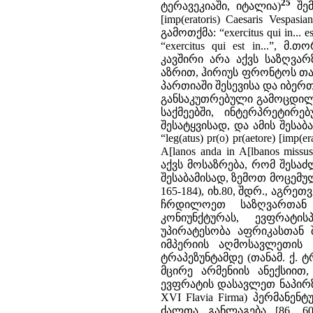
25
ტერავეკიაში, იტალია)
შე
[imp(eratoris) Caesaris Vespas
გამოთქმა: “exercitus qui in
“exercitus qui est in...”
კავშირი არა აქვს საზღვა
აზრით, ჰირიუს ფრონტოს თან
პართიაში შესევისა და იბერთ
განსაკუთრებული გამოცდილ
საქმეებში, ინტერპრეტირ
შესატყვისად, და ამის შესა
“leg(atus) pr(o) pr(aetore) [imp(
A[lanos anda in A[lbanos mis
აქვს მოსაზრება, რომ შესა
შესაბამისად, ზემოთ მოცემული 
165-184), იხ.80, შდრ., აგრე
ჩრდილოეთ საზღვართან 
კონიუნქტურას, ევფრატისპ
უპირატესობა აფრიკასთან შ
იმპერიის აღმოსავლეთის 
ტრაპეზუნტამდე (თანამ. ქ. 
მცირე არმენიის ანექსიით
ევფრატის დასავლეთ ნაპირზ
XVI Flavia Firma) პერმანე
ძალთა განლაგება [86, 6