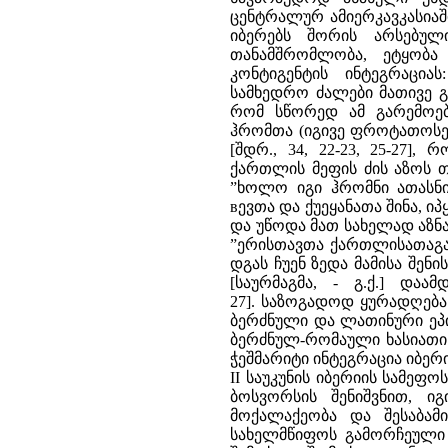
ცენტრალურ ამიერკავკასიაშ
იბერებს შორის არსებულ
თანამშრომლობა, ეტყობა
კონტიგენტის ინტეგრაცია
სამხედრო ძალები მათივე გ
რომ სწორედ ამ გარემოე
ჰრომთა (იგივე ფროტათოსელ
[შდრ., 34, 22-23, 25-27]
ქართლის მეფის ძის აზოს თ
”ხოლო იგი ჰრომნი ათასნი 
вევთა და ქუეყანათა შინა, ი
და უწოდა მათ სახელად აზნაუ
”ერისთავთა ქართლისათაგან”
დგას ჩუენ ზედა მამისა შენი
[საურმაგმა, - გ.ქ.] და
27]. საზოგადოდ ყურადღება
ბერძნული და ლათინური ეპი
ბერძნულ-რომაული ხასიათ
ჭეშმარიტი ინტეგრაცია იბერი
II საუკუნის იბერიის სამეფოს
ბოსვორსის შენიშვნით, 
მოქალაქეობა და შესაბამ
სახელმწიფოს გამორჩეული 