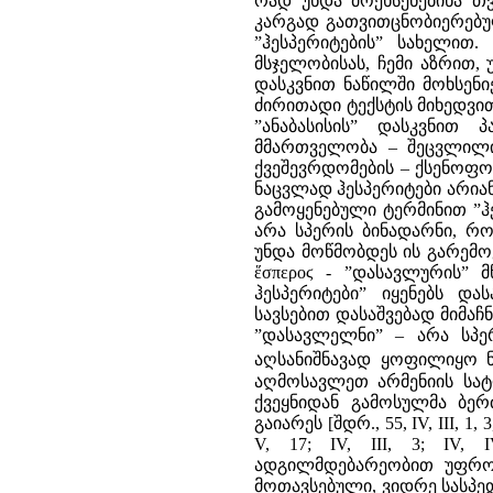
რად უნდა მოეხსენებინა თ
კარგად გათვითცნობიერებუ
”ჰესპერიტების” სახელით.
მსჯელობისას, ჩემი აზრით,
დასკვნით ნაწილში მოხსენი
ძირითადი ტექსტის მიხედვით, დ
”ანაბასისის” დასკვნით
მმართველობა – შეცვლილი
ქვეშევრდომების – ქსენოფონ
ნაცვლად ჰესპერიტები არიან
გამოყენებული ტერმინით ”ჰ
არა სპერის ბინადარნი, რ
უნდა მოწმობდეს ის გარემოე
ἕσπεροϛ - ”დასავლურის” 
ჰესპერიტები” იყენებს დას
სავსებით დასაშვებად მიმაჩნ
”დასავლელნი” – არა სპერ
აღსანიშნავად ყოფილიყო ნ
აღმოსავლეთ არმენიის სატ
ქვეყნიდან გამოსულმა ბერ
გაიარეს [შდრ., 55, IV, III, 1
V, 17; IV, III, 3; IV,
ადგილმდებარეობით უფრო ა
მოთავსებული, ვიდრე სასპე