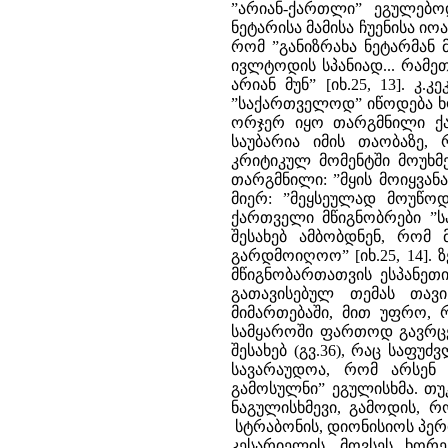
”არიან-ქართლი” ეგულებოდ
ნეტარისა მამისა ჩუენისა იო
რომ ”განიზრახა ნეტარმან 
ივლტოდის სპანიად... რამე
არიან მუნ” [იხ.25, 13]. 
”საქართველოდ” იწოდება ხ
ორჯერ იყო თარგმნილი ქა
საუბარია იმის თაობაზე
კრიტიკულ მომენტში მოუხმ
თარგმნილი: ”მყის მოიყვან
მიერ: ”მეყსეულად მოუწოდ
ქართველი მწიგნობრები ”სპ
შესახებ ამბობდნენ, რომ
გარდმოიღოო” [იხ.25, 14].
მწიგნობართათვის ესპანეთ
გათავისებულ თემას თავ
მიმართებაში, მით უფრო, 
სამყაროში ფართოდ გავრცე
შესახებ (გვ.36), რაც საფ
სავარაუდოა, რომ არსენ
გამოსულნი” ეგულისხმა. თუ
ნაგულისხმევი, გამოდის, 
სტრაბონის, დიონისიოს პერი
კესარიელის, მოვსეს ხორე