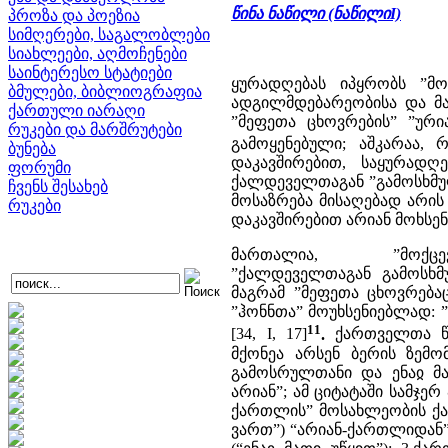
წინა ნაწილი (ნაწილი
I)
პროზა და პოეზია
სიმღერები, საგალობლები
სიახლეები, აღმოჩენები
საინტერესო სტატიები
ყურადღებას იპყრობს ”მო
ბმულები, ბიბლიოგრაფია
ადგილმდებარეობისა და მა
ქართული იარაღი
”მეფეთა ცხოვრების” ”ურია
რუკები და მარშრუტები
გამოყენებული; აშკარაა,
ბუნება
დაკავშირებით, საყურადღ
ფორუმი
ქალდეველთაგან ”გამოსხმულ
ჩვენს შესახებ
მოსაზრება მისაღებად არის
რუკები
დაკავშირებით არიან მოხსენიე
მართალია, ”მოქცე
”ქალდეველთაგან გამოსხმუ
მაგრამ ”მეფეთა ცხოვრება
”ჰონნთა” მოუხსენიებლად: ”
11
[34, I, 17]
.
ქართველთა წ
მქონეა არსენ ბერის ზემ
გამოსრულთანი და ენაჲ მა
არიან”; ამ ციტატაში სამჯე
ქართლის” მოსახლეობის ქა
ვართ”) “არიან-ქართლიდან”