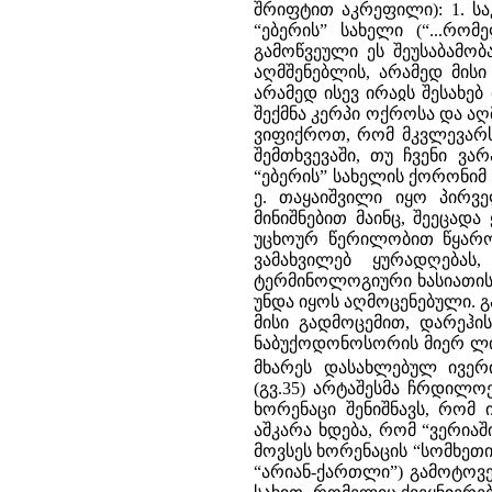
შრიფტით აკრეფილი): 1. სა
“ებერის” სახელი (“...რომ
გამოწვეული ეს შეუსაბამო
აღმშენებლის, არამედ მისი
არამედ ისევ ირაჲს შესახებ
შექმნა კერპი ოქროსა და აღ
ვიფიქროთ, რომ მკვლევარს 
შემთხვევაში, თუ ჩვენი ვა
“ებერის” სახელის ქორონიმ
ე. თაყაიშვილი იყო პირვ
მინიშნებით მაინც, შეეცად
უცხოურ წერილობით წყაროე
ვამახვილებ ყურადღებას
ტერმინოლოგიური ხასიათისა
უნდა იყოს აღმოცენებული. 
მისი გადმოცემით, დარეჰი
ნაბუქოდონოსორის მიერ ლიბ
მხარეს დასახლებულ ივე
(გვ.35) არტაშესმა ჩრდილოე
ხორენაცი შენიშნავს, რომ ი
აშკარა ხდება, რომ “ვერიაშ
მოვსეს ხორენაცის “სომხეთ
“არიან-ქართლი”) გამოტოვე