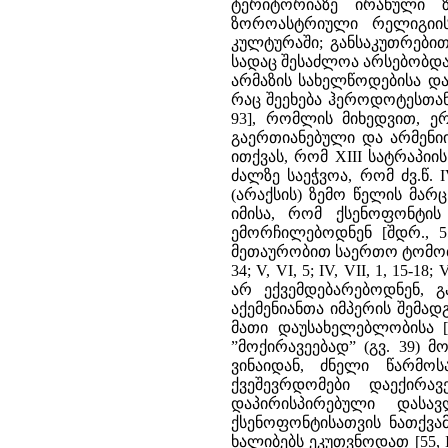
ტერიტორიაზე ირანული ზ
ზოროასტრიული რელიგიის
კულტურაში; განსაკუთრებით
სადაც შესაძლოა არსებობდა
არმაზის სახელწოდებისა და 
რაც შეეხება ჰეროდოტესთან მ
93], რომლის მიხედვით, ე
გაერთიანებული და არმენი
ითქვას, რომ XIII სატრაპი
ძალზე საეჭვოა, რომ ძვ.წ.
(არაქსის) ზემო წელის მა
იმისა, რომ ქსენოფონტის 
ემორჩილებოდნენ [შდრ., 55
მეთაურობით საერთო ტომობრი
34; V, VI, 5; IV, VII, 1, 15
არ ექვემდებარებოდნენ, გ
აქემენიანთა იმპერის შემა
მათი დაუსახელებლობისა [შ
”მოქირავეებად” (გვ. 39) მო
ვინაიდან, ძნელი წარმო
ქვეშევრდომები დაექირა
დაპირისპირებული დასა
ქსენოფონტისათვის ნათქვამ
ხალიბებს ეკუთვნოდათ [55, I