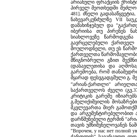
არიანული ფრაქციის ქრის
პირველ მეოთხედში შეძლო ი
481]. ძნელი გადასაწყვეტი
ნახევარკუნძულზე VII სა
დამახინჯებულ და ”გაქართ
იბერიისა თუ პირენეს ნა
სიახლოვეზე წარმოდგენა
გავრცელებული ქართველ 
მოულოდნელი, თუ ეს წარმო
ქართველთა წარმომავლობის 
მწიგნობრული გზით შექმ
(დასავლეთისა და აღმოსა
გარემოება, რომ თანამედ
მყარად ფესვგადგმული გ. მ
”არიან-ქართლი” არიელთა
საქართველოს ძველი (გვ.3
კრიტიკის გარეშე იზიარე
გ.მელიქიშვილის მოსაზრებ
მკვლევართა მიერ გამოთქმ
და არგუმენტირებულობით აი
დარწმუნებული ტერმინ ”არი
თავის უმნიშვნელოვანეს ნაშრ
"Впрочем, у нас нет полной ув
ქართლის” სავარაუდო ლოკ