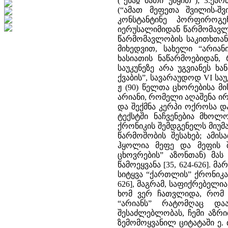
(“ენაჲ მათი უწყით”); 3.
(“ამათ მეფეთა შვილის-შ
კონსტანტინე პორფიროგ
იერუსალიმიდან წარმომავლო
წარმომავლობის საკითხთან
მიხედვით, სახელი “არია
ხასიათის ნაწარმოებიდან,
საუკუნეზე არა უგვიანეს 
ქვაბის”, სავარაუდოდ VI ს
ჟ (90) წელთა ცხორებისა მ
არიანი, რომელი აღაშენა ირა
და შექმნა კერპი ოქროსა და
ტექსტში ნაჩვენებია მხო
ქრონიკის შემდგენელს მიუმ
წარმოშობის შესახებ; ამი
ჰყოლია მეფე და მეფის შ
ცხოვრების” აზონთან) მას
წამოეყვანა [35, 624-626]. 
სიტყვა “ქართლის” ქრონიკაშ
626], მაგრამ, საფიქრებელი
ხომ ვერ ჩათვლიდა, რომ 
“არიანს” რატომღაც და
შესაძლებლობას, ჩემი აზრი
ზემომოყვანილ ციტატაში ე.