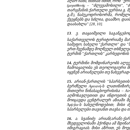
აღარ ჩანს, ხსნიან იმით, რომ ”ქ
(μεγασθενής – ”ძლევამოსილი”, 
თარგმანის ქართული ვერსია გ. მ
გ.მ.), ნაბუკოდროსორმა, რომე
ქვეყნებს და სძლია, დაამხო, დაი
დაასახლა” [28, 10].
13
.
ე. თაყაიშვილი საგანგებ
საქართველოს ტერიტორიაზე მარტ
სამეფო, სახელი ”ქართლი” და ”
ერთ ჩვენამდე მოღწეულ თხზულებასა
ტერმინ ”ქართლის” კარხედონის ს
14.
ტერმინი მომდინარეობს ალექსა
ჩამოაყალიბა ეს თეოლოგიური მოძღ
იყვნენ არიანელები თუ ნახევრად
15.
არიან-ქართლის ”სპარსეთის 
ბერძნული Αρειανή-ს ლათინიზირ
მითიური წინასაცხოვრისისა – Ai
აღმოსავლეთით და ინდოეთის დ
მოიცავდა ცენტრალურ აზიაში მ
Ἀρ(ε)ὶα-ს სახელწოდებით; მისი
სპარსელები თავიანთ თავსა და თავ
16.
ა. სვანიძე არიან[არან]-ქ
მხედველობაში ჰქონდა ამ მდინარ
იმიგრაციას. მისი აზრით, ეს მ