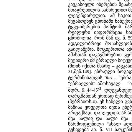
კავკასიელი იბერების შესახ
მთაგრეხილის სამხრეთით მდე
ლეგენდარულია. ამ საკითხ
მეგასთენეს ცნობაში ნაბუქ
ტყვე-იბერების პონტოს მა
რეალური ინფორმაცია ნაბ
ცნობილია, რომ მან ძვ. წ. 
ადგილობრივი მოსახლეობი
გაილაშქრა, ზოგიერთთა აზრ
ამასთან დაკავშირებით ყუ
მეცნიერი იმ ებრაული სიტყვ
(მთის იქითა მხარე – კავკასი
31,შენ.149]. ებრაული ზოგ
ტერმინისათვის
ʿibrī
– ”ებრ
“ებრაელის” ამოსავალ – ”იქ
5
შდრ., 9, 44-45]
. დღევანდელ
თარგმანთან ერთად ბერძნულშ
(ჰებრაიოს-ი). ეს სახელი გვხ
მამისა ყოველთა ძეთა ებერი
არფაქსად, და ლუდდა, არამ 
შვა სალაჲ და სალა შვა ე
წარმოდგენილი “ახალ აღთქმ
გვხვდება ახ. წ. VII საუკ