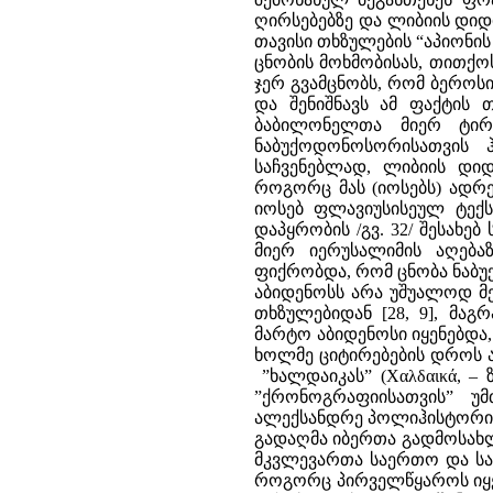
ღირსებებზე და ლიბიის დიდი
თავისი თხზულების “აპიონი
ცნობის მოხმობისას, თითქოს
ჯერ გვამცნობს, რომ ბეროს
და შენიშნავს ამ ფაქტის 
ბაბილონელთა მიერ ტირო
ნაბუქოდონოსორისათვის 
საჩვენებლად, ლიბიის დიდ
როგორც მას (იოსებს) ადრე
იოსებ ფლავიუსისეულ ტექს
დაპყრობის /გვ. 32/ შესახ
მიერ იერუსალიმის აღება
ფიქრობდა, რომ ცნობა ნაბ
აბიდენოსს არა უშუალოდ მ
თხზულებიდან [28, 9], მა
მარტო აბიდენოსი იყენებდა
ხოლმე ციტირებების დროს ამ
”ხალდაიკას” (Χαλδαικά, –
”ქრონოგრაფიისათვის” უმ
ალექსანდრე პოლიჰისტორის
გადაღმა იბერთა გადმოსახლე
მკვლევართა საერთო და სა
როგორც პირველწყაროს იყენ