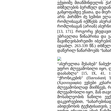
ექვთიმე მთაწმინდელის ქ
თხზულების ბერძნულ დედანშ
განყოფამდე ენათა, და მიერ
არს: პირმშო ძე სემისი ელ
რომლისაგან იქმნესს ასურა
რომლისაგან [არიან] ასურნ
[13, 171]. როგორც ვხედავ
ებრაელთა წინაპრისა და ე
შავიზღვისპირეთში იბერებ
(დაახლ. 263-339 წწ.) თხზუ
დაწერილ ნაწარმოებს “სახა
“ასურელთა შესახებ” ნაბუ
უფრო ძლევამოსილი იყო, ლი
დაასახლა” [15, IX, 41, 
“ქრონიკების” (Παντοδαπή
(Χρονογραφία) ევსები კე
ძლევამოსილად მიიჩნევს, რ
ძლევამოსილი იყო, მან თავი
მოსახლეობის ნაწილი ევქს
დაკვირვებით, “სახარებისა
აბიდენოსის ტექსტისათვის,
უფრო ვრცლად არის წარმო