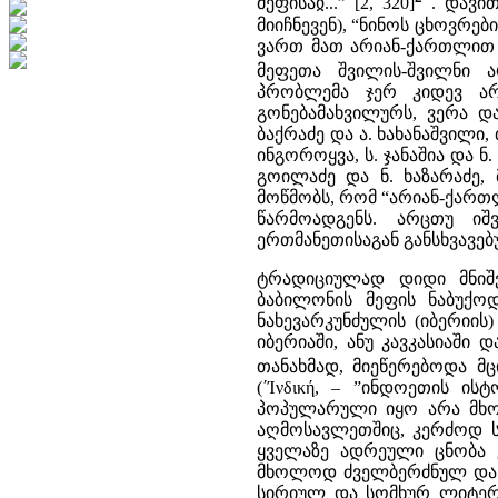
მეფისაჲ...” [2, 320]
. დავით
მიიჩნევენ), “ნინოს ცხოვრე
ვართ მათ არიან-ქართლით 
მეფეთა შვილის-შვილნი ა
პრობლემა ჯერ კიდევ არ
გონებამახვილურს, ვერა და
ბაქრაძე და ა. ხახანაშვილი, 
ინგოროყვა, ს. ჯანაშია და ნ.
გოილაძე და ნ. ხაზარაძე, 
მოწმობს, რომ “არიან-ქარ
წარმოადგენს. არცთუ იშ
ერთმანეთისაგან განსხვავე
ტრადიციულად დიდი მნიშვ
ბაბილონის მეფის ნაბუქოდო
ნახევარკუნძულის (იბერიის
იბერიაში, ანუ კავკასიაში
თანახმად, მიეწერებოდა მ
(΄Ίνδική, – ”ინდოეთის ის
პოპულარული იყო არა მხ
აღმოსავლეთშიც, კერძოდ ს
ყველაზე ადრეული ცნობა კ
მხოლოდ ძველბერძნულ და 
სირიულ და სომხურ ლიტერა