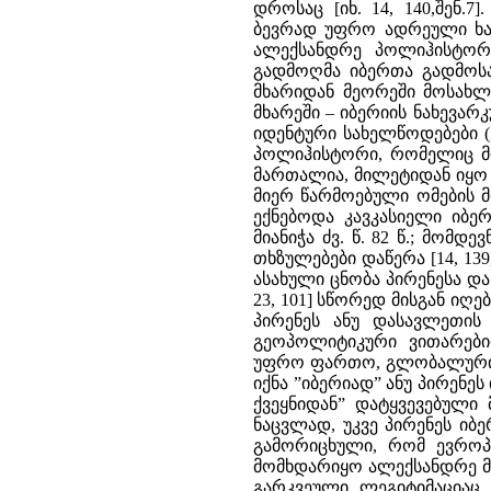
დროსაც [იხ. 14, 140,შენ.
ბევრად უფრო ადრეული ხანი
ალექსანდრე პოლიჰისტორ
გადმოღმა იბერთა გადმოსახ
მხარიდან მეორეში მოსახლე
მხარეში – იბერიის ნახევა
იდენტური სახელწოდებები (ე
პოლიჰისტორი, რომელიც მი
მართალია, მილეტიდან იყო
მიერ წარმოებული ომების 
ექნებოდა კავკასიელი იბ
მიანიჭა ძვ. წ. 82 წ.; მო
თხზულებები დაწერა [14, 13
ასახული ცნობა პირენესა და კ
23, 101] სწორედ მისგან იღ
პირენეს ანუ დასავლეთის 
გეოპოლიტიკური ვითარები
უფრო ფართო, გლობალური 
იქნა ”იბერიად” ანუ პირენე
ქვეყნიდან” დატყვევებული 
ნაცვლად, უკვე პირენეს იბ
გამორიცხული, რომ ევროპ
მომხდარიყო ალექსანდრე მ
გარკვეული ლეგიტიმაციაც.