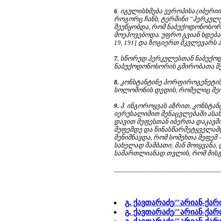
6
. იგულისხმება ევროპისა (იბერი
როგორც ჩანს, ტერმინი ”ჰერკულე
შეუწყობდა, რომ ნაბუქოდონოსორი
მოეპოვებოდა. უფრო გვიან ხდება 
19, 191] და ზოგიერთ მკვლევარს ა
7.
სწორედ ჰერკულესთან ნაბუქოდ
ნაბუქოდონოსორის გმირობათა შე
8.
კონსტანტინე პორფიროგენეტის 
სოლომონის დედის, რომელიც შეირ
9.
პ. ინგოროყვას აზრით, კონსტა
იერუსალიმით შენაცვლებაში ას
დავით მეფესთან იბერთა დაკავშ
მეფემდე და წინასწარმეტყველამდე ა
შენიშნავდა, რომ სომეხთა მეფე
სახელად შამბათი; მან მოიყვანა, დ
სამართლიანად თვლის, რომ მისგან 
_______________________________
გ. ქავთარაძე/"არიან-ქარ
გ. ქავთარაძე/"არიან-ქარ