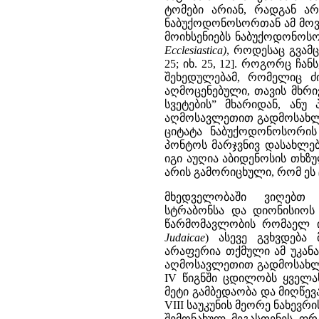
ტომები არიან, რადგან არც
ნაბუქოდონოსორთან ამ მოვლენ
მოიხსენიებს ნაბუქოდონოსო
Ecclesiastica
)
, როდესაც გვამც
25; იხ. 25, 12]. როგორც 
შეხედულებამ, რომელიც ძ
აღმოცენებული, თავის მხრ
სვეტების” მხარიდან, ანუ
აღმოსავლეთით გადმოსახლებ
ციტატა ნაბუქოდონოსორის
პონტოს მარჯვნივ დასახლე
იგი აუღია აბიდენოსის თხზულე
არის გამორიცხული, რომ ეს ცნ
მხედველობაში ვიღებთ
სტრაბონსა და დიონისიოს 
წარმომავლობის რომაელ ი
Judaicae
)
ასევე გვხვდება 
არაფერია თქმული ამ უკანა
აღმოსავლეთით გადმოსახლე
IV წიგნში ცდილობს ყველ
მეტი გამბედაობა და მიღწევათ
VIII საუკუნის მეორე ნახევრ
შემონახულ მეგასთენეს ფ