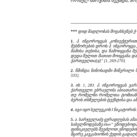
რომელ ხარკითა აქუნდა, ჰრქჳა
___________________________
***
დიდ მადლობას მოვახსენებ ქ-
1.
პ. ინგოროყვას კონიექტურით:
შესწორების დროს პ. ინგოროყვა 
მამისა თჳსისა, და წამოიყვანა 
დედა-წულით მათით მოიყვანა და 
ქართველთა[ჲ]” [1, 269-270].
2.
წმინდა ნინოსადმი მიწერილი ს
335].
3.
იხ. 1, 283. პ. ინგოროყვას ვ
ქართველი ებრაელის) აბიათარი
თუ რომელნი რომელთა ტომთანი ვ
ბერის თხზულების ტექსტისა და აბ
4.
იგი იყო სელევკოს I ნიკატორის (Σ
5.
ა. სარჯველაძე ყურადღებას ამ
სახელწოდებაზე ēber” ეწოდებოდა
ფინიკიელებს შეეძლოთ ეწოდებინ
მცირე კავკასიონის ქედის გადაღმა