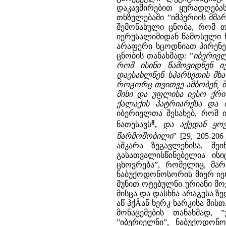
დაკავშირებით ყურადღება
თხზულებაში ”იმპერიის მმა
შემონახული ცნობა, რომ თი
იერუსალიმიდან წამოსული ხ
არაფერი სცოდნიათ პირენეს
ცნობის თანახმად:
”იბერიელ
რომ ისინი წამოვიდნენ ი
დაესახლნენ სპარსეთის მხარ
როგორც თვითვე ამბობენ, შ
მისი და უფლისა იესო ქრი
ქალაქის პატრიარქსა და 
იბერიელთა შესახებ, რომ ი
8
ნათესავს
.
და აქედან ყოვ
წარმოშობილი
” [29, 205-206 
აშკარა ზეგავლენისა, შე
გასათვალისწინებელია ის
ცხოვრება”, რომელიც, მა
ნაბუქოდონოსორის მიერ იერ
მუნით ოტებულნი ურიანი მო
მისცა და დასხნა არაგუსა ზ
აწ ჰქÂან ხერკ ხარკისა მისთ
მონაცემების თანახმად, 
”იბერიელნი”, ნაბუქოდონ