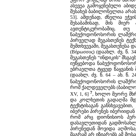
ასევეა გამოყენებული აბი
შესახებ ბაბილონელთა არა
53]. ამდენად, ძნელია ეჭვ
შესაბამისად, მის მიერ
ავთენტიკურობაშიც. თუ
ნაბუქოდონოსორის ლაშქრობი
პირველად მეგასთენეს ტექ
შემთხვევაში, მეგასთენესა
(Βήρωσσος) (დაახლ. ძვ. წ. 
მეგასთენეს “ინდიკის” მსგა
იუწყებოდა ნაბუქოდონოსორ
ებრაელთა ტყვედ წაყვანის შ
(დაახლ. ძვ. წ. 64 – ახ. წ
ნაბუქოდონოსორის ლაშქრობ
რომ ქალდეველებს (ბაბილონ
7
XV, 1, 6]
, ხოლო მეორე მხ
და კოლხეთის გადაღმა მდებ
ტექსტისაგან განსხვავები
იბერები პირენეს იბერიიდან
რომ არც დიონისიოს პერიე
დასავლეთიდან გადმოსახლე
პირენედან მოვიდა აღმოსავლ
მაგრამ არ იზიარებს ამ მო