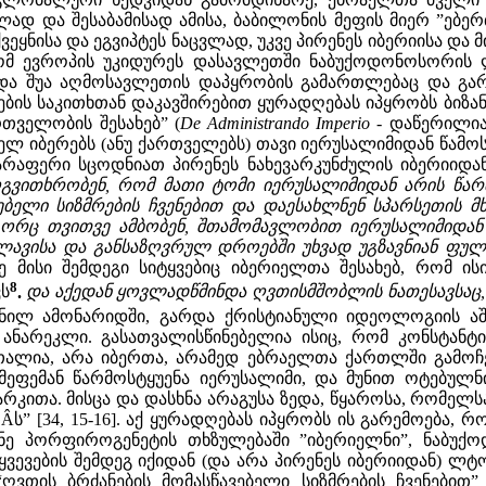
ელად და შესაბამისად ამისა, ბაბილონის მეფის მიერ ”ებე
ქვეყნისა და ეგვიპტეს ნაცვლად, უკვე პირენეს იბერიისა და
ომ ევროპის უკიდურეს დასავლეთში ნაბუქოდონოსორის 
ა შუა აღმოსავლეთის დაპყრობის გამართლებაც და გარკ
ბის საკითხთან დაკავშირებით ყურადღებას იპყრობს ბიზან
რთველობის შესახებ” (
De Administrando Imperio -
დაწერილია 
ასიელ იბერებს (ანუ ქართველებს) თავი იერუსალიმიდან წა
არაფერი სცოდნიათ პირენეს ნახევარკუნძულის იბერიიდან
გვითხრობენ, რომ მათი ტომი იერუსალიმიდან არის წარ
ბელი სიზმრების ჩვენებით და დაესახლნენ სპარსეთის მხარ
გორც თვითვე ამბობენ, შთამომავლობით იერუსალიმიდან 
ავისა და განსაზღვრულ დროებში უხვად უგზავნიან ფულს
 მისი შემდეგი სიტყვებიც იბერიელთა შესახებ, რომ ისი
8
ს
.
და აქედან ყოვლადწმინდა ღვთისმშობლის ნათესავსაც,
ანილ ამონარიდში, გარდა ქრისტიანული იდეოლოგიის აშკ
 ანარეკლი. გასათვალისწინებელია ისიც, რომ კონსტანტ
თალია, არა იბერთა, არამედ ებრაელთა ქართლში გამოჩე
მეფემან წარმოსტყუენა იერუსალიმი, და მუნით ოტებულ
ხარკითა. მისცა და დასხნა არაგუსა ზედა, წყაროსა, რომელს
Âს” [34, 15-16]. აქ ყურადღებას იპყრობს ის გარემოება, რ
ნე პორფიროგენეტის თხზულებაში ”იბერიელნი”, ნაბუქ
ვევების შემდეგ იქიდან (და არა პირენეს იბერიიდან) 
 “ღვთის ბრძანების მომასწავებელი სიზმრების ჩვენებით