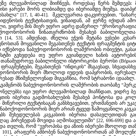
ზე ძლევამოსილად მიიჩნევს, როდესაც წერს შემდეგს: 
ისი ჯარები შორს ლიბიამდე და იბერიამდე მიუშვა. დაიპყ
ასახლა” [17, I, 40-41]. მკვლევართა დაკვირვებით, “სახარ
იდენოსის ტექსტისათვის, ვინაიდან, ამ ჯერზე იქიდან 
, ვიდრე მის მიერ უფრო ადრე დაწერილ “ქრონოგრაფიაში
ბუქოდონოსორის წინათგრძნობის შესახებ ბაბილონელთ
[14, 53]. ამდენად, ძნელია ეჭვის შეტანა ევსები კეს
დენოსთან მოყვანილი მეგასთენეს ტექსტის ფრაგმენტის ცი
რ იქნებოდა ნაბუქოდონოსორის ლაშქრობის ობიექტი, გასარკ
სტში გვხვდება თუ უფრო გვიანდელი ხანის ავტორების
ანამედროვე ბაბილონელი ისტორიკოსი ბეროსი (Βήρωσσος) 
ά) ფრაგმენტები, მეგასთენეს “ინდიკის” მსგავსად, სხვად
ქოდონოსორის მიერ მხოლოდ იუდეის დაპყრობის, იერუსალი
 უაღრესად მნიშვნელოვნად მიგვაჩნია, რომ სტრაბონი (დაახლ. 
გვამცნობს ნაბუქოდონოსორის ლაშქრობის თაობაზე “ჰერკ
ელებს) იგი უფრო ძლევამოსილად მიაჩნდათ, ვიდრე ბერძ
ის იბერთა გადმოსახლების შესახებ პონტოსა და კოლხეთ
ს მიწერილი ტექსტისაგან განსხვავებით, ერთმანეთს არ უ
 ნაბოქოდონოსორის მიერ არიან ტყვედ წამოყვანილი კავკასი
რებს შეხედულებას კავკასიის იბერთა დასავლეთიდან 
აც პირენედან მოვიდა აღმოსავლეთში” [22, 696-699] და არ
 და თვლის, რომ “ევროპისა და აზიის იბერები მხოლოდ თან
3, 101], არაფერს ამბობენ ნაბუქოდონოსორთან ამ მოვლენი