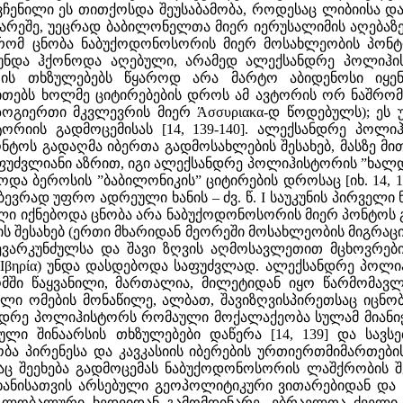
ენილი ეს თითქოსდა შეუსაბამობა, როდესაც ლიბიისა და ი
არეშე, უეცრად ბაბილონელთა მიერ იერუსალიმის აღებაზე 
რომ ცნობა ნაბუქოდონოსორის მიერ მოსახლეობის პონტო
უნდა ჰქონოდა აღებული, არამედ ალექსანდრე პოლიჰის
ის თხზულებებს წყაროდ არა მარტო აბიდენოსი იყენ
თებს ხოლმე ციტირებების დროს ამ ავტორის ორ ნაშრომს – 
 ზოგიერთი მკვლევრის მიერ Άσσυριακα-დ წოდებულს); ეს 
ორიის გადმოცემისას [14, 139-140]. ალექსანდრე პოლ
ტოს გადაღმა იბერთა გადმოსახლების შესახებ, მასზე მით
ფუძვლიანი აზრით, იგი ალექსანდრე პოლიჰისტორის ”ხალ
და ბეროსის ”ბაბილონიკის” ციტირების დროსაც [იხ. 14, 1
ვრად უფრო ადრეული ხანის – ძვ. წ. I საუკუნის პირველი
ი იქნებოდა ცნობა არა ნაბუქოდონოსორის მიერ პონტოს გ
ის შესახებ (ერთი მხარიდან მეორეში მოსახლეობის მიგრაცი
ხევარკუნძულსა და შავი ზღვის აღმოსავლეთით მცხოვრებ
იმი: ́Ιβηρία) უნდა დასდებოდა საფუძვლად. ალექსანდრე 
მში წაყვანილი, მართალია, მილეტიდან იყო წარმომავ
ლი ომების მონაწილე, ალბათ, შავიზღვისპირეთსაც იცნო
ნდრე პოლიჰისტორს რომაული მოქალაქეობა სულამ მიანიჭა 
ლი შინაარსის თხზულებები დაწერა [14, 139] და სავს
ა პირენესა და კავკასიის იბერების ურთიერთმიმართების თაობ
რაც შეეხება გადმოცემას ნაბუქოდონოსორის ლაშქრობის შე
 ხანისათვის არსებული გეოპოლიტიკური ვითარებიდან და
გლობალური ხედვიდან გამომდინარე, ებრაელთა ძველი