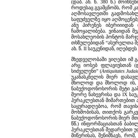
(დაბ. ახ. წ. 380 წ.) მოი
როდესაც გვამცნობს, რომ კავ
აღმოსავლეთში გადმოსახლ
საფუძველზე იყო აღმოცენებ
ანუ პირენეს იბერიიიდა
ჩამოყალიბება. ვინაიდან 
მოსახლეობის პონტოს მარჯვ
თხზულებიდან “ასურელთა შესახ
ახ. წ. II საუკუნიდან, იღებდეს
მხედველობაში ვიღებთ იმ გ
არც იოსებ ფლავიუსთან (
სიძველენი”
(
Antiquitates Judai
უკანასკნელის მიერ დასავ
მხოლოდ და მხოლოდ ის, რ
ნაბუქოდონოსორის მეტი გამბე
მეორე ნახევრისა და IX სა
ჰერაკლესთან მიმართებით არ
საყურადღებოა, რომ თავის
მოხმობისას, თითქოს გარკვ
ნაბუქოდონოსორის მიერ მთე
წწ.) ინფორმაციასთან ბაბი
ჰერაკლესთან შედარებით უფ
მიწერისას, შენიშნავს, რო