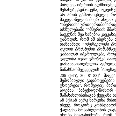
პირენეს იბერიის აღმნიშვნ
შესახებ გადმოცემა, იუდეის 
არ არის გამორიცხული, რ
მაკედონელის მიერ ახლო დ
”იბერიის” ურთიერთმიმართე
თხზულებაში ”იმპერიის მმა
საუკუნის შუა ხანების კავკ
გამოდის, რომ ამ იბერებს 
თანახმად:
”იბერიელები მო
ღვთის ბრძანების მომასწავე
ვინაიდან იბერიელები, რო
უფლისა იესო ქრისტეს საფლ
დამახასიათებელია აგრეთვე
წინასწარმეტყველის ნათესავ
9
206 (§45); 30, 81-83]
. მოყვ
შემონახული გადმოცემების
ცხოვრება”, რომელიც, მარ
აღებას: “ნაბუქოდონოსორ 
მამასახლისისაგან ქუეყანა 
აწ ჰქÂან ხერკ ხარკისა მისთ
ისევე, როგორც კონსტანტი
ქალაქის მოსახლეობის დატყ
ცნობა მიგვანიშნებს, რომ