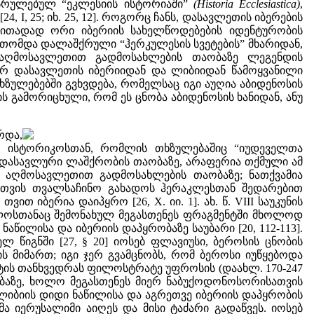
 დასრულებულ “ეკლესიის ისტორიაში”
(Historia Ecclesiastica
)
,
, I, 25; იხ. 25, 12]. როგორც ჩანს, დასავლეთის იბერების
ითადად ორი იბერიის სახელწოდებების იდენტურობის
ითომდა დალაშქრული “ჰერკულესის სვეტების” მხარიდან,
 აღმოსავლეთით გადმოსახლების თაობაზე ლეგენდის
იერ დასავლეთის იბერიიდან და ლიბიიდან წამოყვანილი
ზულებებში გვხვდება, რომელსაც იგი აუღია აბიდენოსის
არის გამორიცხული, რომ ეს ცნობა აბიდენოსის ხანიდან, ანუ
რდა,
ლ ისტორიკოსთან, რომლის თხზულებაშიც “იუდეველთა
 დასავლური ლაშქრობის თაობაზე, არაფერია თქმული ამ
უ აღმოსავლეთით გადმოსახლების თაობაზე; ნათქვამია
ათვის თვალსაჩინო გახადოს ჰერაკლესთან შედარებით
 იბერია დაიპყრო [26, X. იი. 1]. ახ. წ. VIII საუკუნის
კელოსთანაც შემონახულ მეგასთენეს ფრაგმენტში მხოლოდ
წილისა და იბერიის დაპყრობაზე საუბარი [20, 112-113].
ელ წიგნში [27, § 20] იოსებ ფლავიუსი, ბეროსის ცნობის
ს მიმართ; იგი ჯერ გვამცნობს, რომ ბეროსი იუწყებოდა
ქტის თანხვედრას ფილოსტრატე უფროსის (დაახლ. 170-247
აობაზე, ხოლო მეგასთენეს მიერ ნაბუქოდონოსორისათვის
ლიბიის დიდი ნაწილისა და აგრეთვე იბერიის დაპყრობის
მა იერუსალიმი აიღეს და მისი ტაძარი გადაწვეს. იოსებ