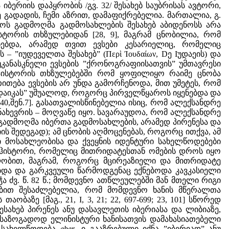
ბერიის დაპყრობის /გვ. 32/ შესახებ საუბრისას ავტორი,
გადადის, ჩემი აზრით, დამაფიქრებელია. მართალია, გ.
ს გადმოღმა გადმოსახლების შესახებ აბიდენოსს არა
ტორის თხზულებიდან [28, 9], მაგრამ ცნობილია, რომ
ებდა, არამედ თვით ევსები კესარიელიც, რომელიც
”იუდეველთა შესახებ” (Περὶ Ίουδαίων, Dე Iუდაეის) და
უკანასკნელი ევსების ”ქრონოგრაფიისათვის” უმთავრესი
იჰისტორის თხზულებებში რომ ყოფილიყო რაიმე ცნობა
ითება ევსების არ უნდა გამორჩენოდა, მით უმეტეს, რომ
დაიკას” უშუალოდ, როგორც პირველწყაროს იყენებდა და
40,შენ.7]. გასათვალისწინებელია ისიც, რომ ალექსანდრე
 ნახევრის – მოღვაწე იყო. სავარაუდოა, რომ ალექსანდრე
ადმოღმა იბერთა გადმოსახლების, არამედ პირენესა და
ის შედეგად); ამ ცნობის აღმოცენებას, როგორც ითქვა, ამ
ი მოსახლეობისა და ქვეყნის იდენტური სახელწოდებები
პოლიჰისტორი, რომელიც მითრიდატესთან ომების დროს იყო
ლობით, მაგრამ, როგორც მცირეაზიელი და მითრიდატე
ბდა და გარკვეული წარმოდგენაც ექნებოდა კავკასიელი
ძვ. წ. 82 წ.; მომდევნო ათწლეულებში მან მთელი რიგი
ებით შესაძლებელია, რომ მომდევნო ხანის მწერალთა
აზე [მაგ., 21, I, 3, 21; 22, 697-699; 23, 101] სწორედ
სახებ პირენეს ანუ დასავლეთის იბერიასა და ლიბიაზე,
 საზოგადოდ ელინისტური ხანისათვის დამახასიათებელი
 სახელწოდება
eber
-ი გააზრებული იქნა ”იბერიად” ანუ