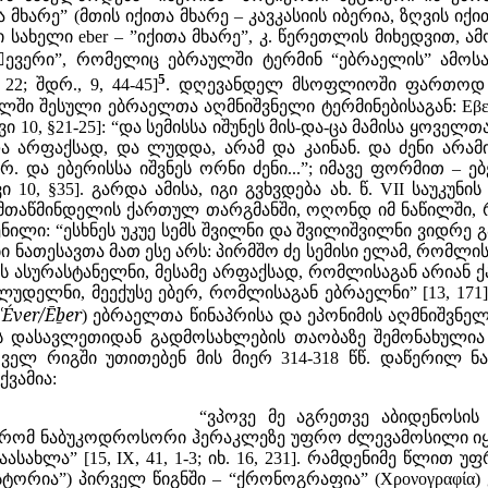
 მხარე” (მთის იქითა მხარე – კავკასიის იბერია, ზღვის იქითა
დი სახელი eber – ”იქითა მხარე”, კ. წერეთლის მიხედვით,

ევერი”, რომელიც ებრაულში ტერმინ “ებრაელის” ამოსა
5
22; შდრ., 9, 44-45]
. დღევანდელ მსოფლიოში ფართოდ ხ
ი შესული ებრაელთა აღმნიშვნელი ტერმინებისაგან: Εβερ (ჰ
ვი 10, §21-25]: “და სემისსა იშუნეს მის-და-ცა მამისა ყოველთ
 და არფაქსად, და ლუდდა, არამ და კაინან. და ძენი არა
რ. და ებერისსა იშვნეს ორნი ძენი...”; იმავე ფორმით –
ვი 10, §35]. გარდა ამისა, იგი გვხვდება ახ. წ. VII საუკუ
 მთაწმინდელის ქართულ თარგმანში, ოღონდ იმ ნაწილში,
ილი: “ესხნეს უკუე სემს შვილნი და შვილიშვილნი ვიდრე გა
ი ნათესავთა მათ ესე არს: პირმშო ძე სემისი ელამ, რომლი
სს ასურასტანელნი, მესამე არფაქსად, რომლისაგან არიან 
უდელნი, მეექუსე ებერ, რომლისაგან ებრაელნი” [13, 171
ʿÉ
ver
/Ēḇ
er
)
ებრაელთა წინაპრისა და ეპონიმის აღმნიშვნელ
ს დასავლეთიდან გადმოსახლების თაობაზე შემონახულია ევ
ველ რიგში უთითებენ მის მიერ 314-318 წწ. დაწერილ ნა
თქვამია:
“ვპოვე მე აგრეთვე აბიდენოსის
ს, რომ ნაბუკოდროსორი ჰერაკლეზე უფრო ძლევამოსილი იყ
სახლა” [15, IX, 41, 1-3; იხ. 16, 231]. რამდენიმე წლით უ
ისტორია”) პირველ წიგნში – “ქრონოგრაფია” (Χρονογραφία)