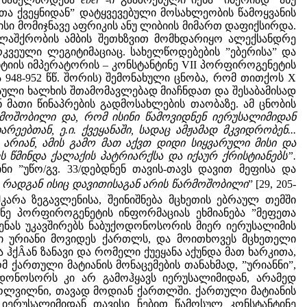
რთა ქვეყნიდან” დატყვევებული მოსახლეობის წამოყვანის
 მისი მომიჯნავე აფრიკის ანუ ლიბიის მიმართ დაფიქსირდა.
ლაშქრობის ამბის შეთხზვით მომხდარიყო ალექსანდრე
ვეული ლეგიტიმაციაც. სახელწოდებების ”ებერისა” და
ტიის იმპერატორის – კონსტანტინე VII პორფიროგენეტის
948-952 წწ. შორის) შემონახული ცნობა, რომ თითქოს X
მოსული ხალხის შთამომავლებად მიაჩნდათ და შესაბამისად
 მათი წინაპრების გადმოსახლების თაობაზე. ამ ცნობის
მოშობილი და, რომ ისინი წამოვიდნენ იერუსალიმიდან
ეებთან, ე.ი. ქვეყანაში, სადაც ამჟამად მკვიდრობენ...
არიან, ამის გამო მათ აქვთ დიდი სიყვარული მისი და
 წმინდა ქალაქის პატრიარქსა და იქაურ ქრისტიანებს”.
ნი ”უწო/გვ. 33/დებდნენ თავის-თავს დავით მეფისა და
 რადგან ისიც დავითისაგან არის წარმოშობილი
” [29, 205-
არა ზეგავლენისა, შეინიშნება მცხეთის ებრაულ თემში
ინე პორფიროგენეტის ინფორმაციას ეხმიანება ”მეფეთა
ნას უკავშირებს ნაბუქოდონოსორის მიერ იერუსალიმის
ნი ურიანი მოვიდეს ქართლს, და მოითხოვეს მცხეთელი
ა ჰქÂან ზანავი და რომელი ქუეყანა აქუნდა მათ ხარკითა,
ომ ქართული მატიანის მონაცემების თანახმად, ”ურიანნი”,
ოდონოსორს კი არ გამოჰყავს იერუსალიმიდან, არამედ
ლტოლვილნი, თავად მოდიან ქართლში. ქართული მატიანის
” იერუსალიმიდან თავისი ნებით წამოსულ კონსტანტინე