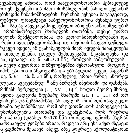
მეგასთენე ამბობს, რომ ნაბუქოდონოსორი ჰერაკლეზე
რო ეს ქვეყნები და მათი მოსახლეობის ნაწილი ევქსინის
ებისადმი წინამომზადების” წერისას ევსების საგანგებოდ,
ამოღებული ფრაგმენტი ნაბუქოდონოსორის შესახებ უფრო
”, სადაც ასევეა გამოყენებული აბიდენოსის თხზულების
ა არასახარბიელო მომავლის თაობაზე, თუმცა უფრო
არიელის პუნქტუალობასა და კეთილსინდისიერებაში და,
ტირების ავთენტიკურობაშიც. თუ იბერიის ნახევარკუნძული
ვევი ხდება, ამ უკანასკნელის მიერ იუდეის ჩანაცვლება
 თხზულებებში. ყოველ შემთხვევაში, მეგასთენესა და
(დაახლ. ძვ. წ. 340-270 წწ.), რომლის სამტომეულის –
ასხვა ძველ ავტორთა თხზულებებშია შემონახული, როგორც
მის ტაძრის დანგრევისა და ებრაელთა ტყვედ წაყვანის
ძვ. წ. 64 – ახ. წ. 24 წწ.), რომელიც, ერთი მხრივ, სწორედ
6
ულესის სვეტებამდე”
ანუ პირენეს იბერიაში და დასძენს,
7
ნებს ჰერკულესი [21, XV, 1, 6]
, ხოლო მეორე მხრივ,
ის გადაღმა მდებარე მხარეში [21, I, 3, 21], ამ ორ
კავშირებს და შესაბამისად არ თვლის, რომ აღმოსავლელი
აში. აღსანიშნავია, რომ არც დიონისიოს პერიეგეტი (ახ.
გადმოსახლების თაობაზე და გვამცნობს, რომ “იბერთა
ც აპიანე (დაახლ. 90-170 წწ.), რომელიც იცნობს, მაგრამ
ამოსახელე ტომები არიან, რადგან არც ენა აქვთ მსგავსი
ს კავშირის შესახებ. ასევე, არც სოკრატე სქოლასტიკოსი