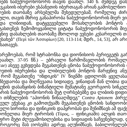
ხსენიებს ნაბუქოდონოსორს თავის დაახლ. 340 წ. შემდეგ
კასიის იბერები ესპანეთის იბერთაგან არიან გამოსულნიო [24
ების თაობაზე არსებულმა შეხედულებამ, რომელიც ძირ
ული, თავის მხრივ განაპირობა ნაბუქოდონოსორის მიერ ვ
ნ და ლიბიიდან, დატყვევებული მოსახლეობის პონტოს
მეგასთენეს ზემომოყვანილი ციტატა ნაბუქოდონოსორის მ
ნივ დასახლების თაობაზე მხოლოდ ევსები კესარიელის თხ
ებ” (Περὶ τῶν Άσσυρίων) [20, 113-114; შდრ., 14, 53], არ 
 სათავეს.
არემოებას, რომ სტრაბონსა და დიონისიოს პერიეგეტს გა
დაახლ. 37-95 წწ.) – ებრაული წარმომავლობის რომაე
cae
)
ასევე გვხვდება მეგასთენეს ცნობა ნაბუქოდონოსორის
ლეთის იბერებისა და ლიბიელების პონტოს მარჯვნივ ან
ომ მეგასთენე “ინდიკის” IV წიგნში ცდილობს ყველას
დაობა და მიღწევათა სიდიადე, ვინაიდან მან ლიბია და თვით
უკუნის დასაწყისის ბიზანტიელი მემატიანე გეორგიოს სინ
ის ნაბუქოდონოსორის მეტ ღირსებებზე და ლიბიის დიდი ნა
ი თხზულების “აპიონის წინააღმდეგ”
Contra Apionem
პირვ
ეულ ეჭვსაც კი გამოთქვამს მეგასთენეს ცნობის სანდოობი
ლი სირიისა და ფინიკიის დაპყრობას და შენიშნავს ამ ფა
ლონელთა მიერ ტიროსის (Τύρος, – ფინიკიაში) ალყის თ
რო მეტი ძლევამოსილებისა და სიდიადის საჩვენებლად, 
მ, როგორც მას (იოსებს) ადრეც აღუნიშნავს, ბაბილონელებ