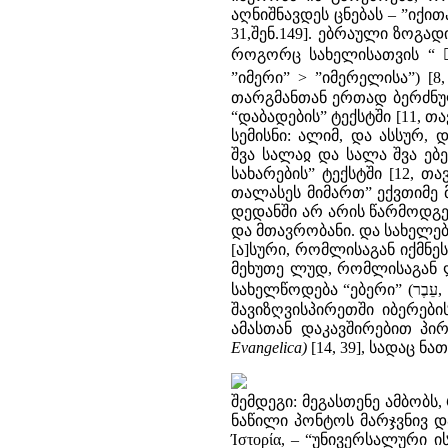
აღნიშნავდეს ცნებას – ”იქითა
31,შენ.149]. ებრაული ზოგა
როგორც სახელისათვის “
”იმერი” > ”იმერელისა”) [8, 
თარგმანთან ერთად ბერძნულშ
“დაბადების” ტექსტში [11, თა
სემისნი: ალიმ, და ასსურ,
შვა სალაჲ და სალა შვა ებე
სახარების” ტექსტში [12, თა
თალასეს მიმართ” ექვთიმე
დედანში არ არის წარმოდგენ
და მთავრობანი. და სახელებ
[ა]სური, რომლისაგან იქმნე
მეხუთე ლუდ, რომლისაგან ლ
სახელწოდება “ებერი”
(
עֵבֶר
,
შავიზღვისპირეთში იბერები
ამასთან დაკავშირებით პირ
Evangelica)
[14, 39], სადაც ნა
შემდეგი: მეგასთენე ამბობ
ნაწილი პონტოს მარჯვნივ დაა
Ίστορία, – “უნივერსალური 