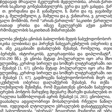
იუხედავად მრავალი მკვლევრის მცდელობისა, არიან-ქართ
რის საკმაოდ გონებამახვილურს, ვერა და ვერ გასცდა. ქარ
, თ. ჟორდანია და მ. ჯანაშვილი, ნ. მარი და ივ. ჯავახიშვ
ა გ. მელიქიშვილი, გ. მამულია და გ. ქანთარია, ვ. გოილაძე 
თვალი მოწმობს, რომ “არიან-ქართლის” საკითხი ქართ
ვიათად ერთსა და იმავე მკვლევრებს აქვთ გამოთქმ
არმომავლობის საკითხთან მიმართებაში
ლობა ენიჭება ცნობას ბაბილონის მეფის ნაბუქოდონოსორ I
 აფრიკისა (ლიბიისა) და პირენეს ნახევარკუნძულის (იბერიი
ი, ანუ კავკასიაში დასახლების შესახებ, რომელიც, თვ
4
 ბერძენს, ისტორიკოსს, გეოგრაფოსსა და დიპლომატს
წ. 350-290 წწ.). ეს ცნობა მეტად პოპულარული იყო არ
ვლეთშიც, კერძოდ სირიულ და სომხურ ლიტერატურაში. ითვ
ის შესახებ [3, 67]. ცნობა მეტად პოპულარული იყო არ
ვლეთშიც, კერძოდ სირიულ და სომხურ ლიტერატურაში. ითვ
ს შესახებ [3, 67]. გადმოცემა ნაბუქოდონოსორის მიერ 
რკუნძულის (იბერია) დალაშქვრის შესახებ, რა თქმ
ლიქიშვილის შენიშვნა, რომ მეგასთენეს ცნობაში ნაბუქ
იბერების პონტოს მარჯვნივ მდებარე მხარეში დასახლების
ელთა სამშობლოდან აყრის შესახებ [4, 281]. ცნობილია, რო
ადაასახლა ადგილობრივი მოსახლეობის რჩეული ნაწილი 
ით, იუდეიდან ლტოლვილი ებრაელების დასატყვევებლად [5,
ომ სახელწოდება ”იბერიას” ზოგიერთი მეცნიერი იმ ებრ