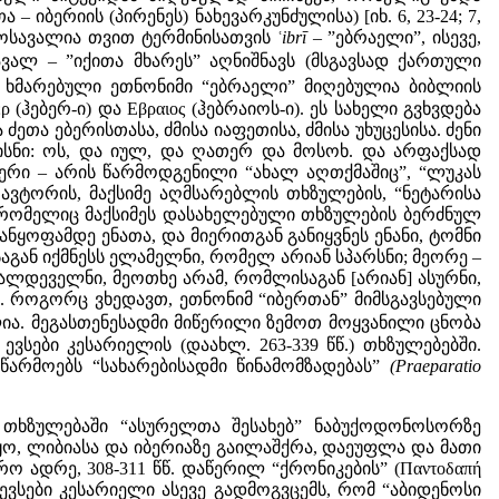
 – იბერიის (პირენეს) ნახევარკუნძულისა) [იხ. 6, 23-24; 7,
 ამოსავალია თვით ტერმინისათვის
ʿibrī
– ”ებრაელი”, ისევე,
ვალ – ”იქითა მხარეს” აღნიშნავს (მსგავსად ქართული
მარებული ეთნონიმი “ებრაელი” მიღებულია ბიბლიის
ებერ-ი) და Εβραιος (ჰებრაიოს-ი). ეს სახელი გვხვდება
ა ძეთა ებერისთასა, ძმისა იაფეთისა, ძმისა უხუცესისა. ძენი
მისნი: ოს, და იულ, და ღათერ და მოსოხ. და არფაქსად
 ებერი – არის წარმოდგენილი “ახალ აღთქმაშიც”, “ლუკას
ნის ავტორის, მაქსიმე აღმსარებლის თხზულების, “ნეტარისა
 რომელიც მაქსიმეს დასახელებული თხზულების ბერძნულ
ნყოფამდე ენათა, და მიერითგან განიყვნეს ენანი, ტომნი
საგან იქმნესს ელამელნი, რომელ არიან სპარსნი; მეორე –
ქალდეველნი, მეოთხე არამ, რომლისაგან [არიან] ასურნი,
]. როგორც ვხედავთ, ეთნონიმ “იბერთან” მიმსგავსებული
ია. მეგასთენესადმი მიწერილი ზემოთ მოყვანილი ცნობა
სები კესარიელის (დაახლ. 263-339 წწ.) თხზულებებში.
წარმოებს “სახარებისადმი წინამომზადებას”
(Praeparatio
 თხზულებაში “ასურელთა შესახებ” ნაბუქოდონოსორზე
ო, ლიბიასა და იბერიაზე გაილაშქრა, დაეუფლა და მათი
ფრო ადრე, 308-311 წწ. დაწერილ “ქრონიკების” (Παντοδαπή
 ევსები კესარიელი ასევე გადმოგვცემს, რომ “აბიდენოსი