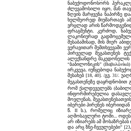
ნაბუქოდონოსორს ჰერაკლე
ძლევამოსილი იყო, მან თავ
ზღვის მარჯვენა ნაპირზე და
ხელმეორედ მიუმართავს აბ
ვრცლად არის წარმოდგენილი
ფრაგმენტი, კერძოდ, ნა
ლაკონიურად გადმოცემული 
შესაბამისად, მის მიერ აბი
ვერავითარ შემთხვევაში ვე
პირველად მეგასთენეს ტექ
ალექსანდრე მაკედონელის თ
“ბაბილონიკის” (Βαβυλῶνίκ
ირკვევა, იუწყებოდა ნაბუ
შესახებ [18, 40]. /გვ. 31/.
მეგასთენეზე დაყრდნობით 
რომ ქალდეველებს (ბაბილონ
ინფორმირებულია დასავლეთ
მოვლენას, მეგასთენესათვი
იბერები პირენეს იბერიიდან
წ. II ს.), რომელიც იზია
აღმოსავლური ტომი... ოდესღ
არ იზიარებს ამ მოსაზრებას
და არც ზნე-ჩვეულებები” [2