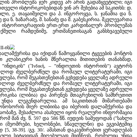
ლის პრობლემა ჯერ კიდევ არ არის გადაწყვეტილი; იგი
თველი ისტორიკოსებიდან ვინ არ შეხებია ამ საკითხს: დ.
ილი, ე. თაყაიშვილი და პ. ინგოროყვა, ს. ჯანაშია და ნ.
და ნ. ხაზარაძე, მ. სანაძე და შ. გაბესკირია. მკვლევართა
ული ისტორიოგრაფიის ერთ-ერთ კარდინალურ პრობლემას
ული რამდენიმე, ერთმანეთისაგან განსხვავებული
I-ის
ს) დალაშქვრისა და იქიდან წამოყვანილი ტყვეების პონტოს
ით კლასიკური ხანის მწერალთა მითითების თანახმად,
, ”ინდიკის” (΄Ίνδική, – ”ინდოეთის ისტორიის”) ავტორს
ა მხოლოდ ძველბერძნულ და რომაულ ლიტერატურაში, იგი
ლება, რომ მეგასთენესთან გვხვდება ყველაზე ადრეული
ა მხოლოდ ძველბერძნულ და რომაულ ლიტერატურაში, იგი
ლება, რომ მეგასთენესთან გვხვდება ყველაზე ადრეული
აფრიკისა (ლიბია) და პირენეს მთაგრეხილის სამხრეთით
ა უნდა ლეგენდარულია. ამ საკითხთან მიმართებაში
ოდონოსორის მიერ ლიბიისა და იბერიის დალაშქვრისა და
 თაობაზე, შესაძლოა ასახული იყოს რეალური ინფორმაცია
მ მან ძვ. წ. 597 და 586 წწ. იუდეის სამეფოდან (”სახლი
(მეომრები, ხელოსნები, სწავლულნი) და ეგვიპტეშიც
 38-39]. /გვ. 30/. ამასთან დაკავშირებით ყურადღებას
აული სიტყვიდან მიღებულად მიიჩნევს, რომელიც უნდა