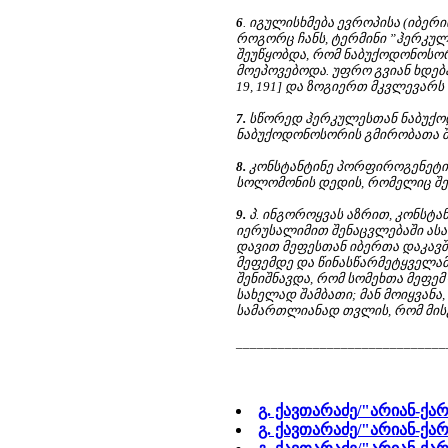
6
. იგულისხმება ევროპისა (იბერ
როგორც ჩანს, ტერმინი ”ჰერკულ
შეუწყობდა, რომ ნაბუქოდონოსორ
მოეპოვებოდა. უფრო გვიან ხდება
19, 191] და ზოგიერთ მკვლევარს 
7.
სწორედ ჰერკულესთან ნაბუქოდ
ნაბუქოდონოსორის გმირობათა შე
8.
კონსტანტინე პორფიროგენეტის
სოლომონის დედის, რომელიც შეი
9.
პ. ინგოროყვას აზრით, კონსტ
იერუსალიმით შენაცვლებაში ას
დავით მეფესთან იბერთა დაკავშ
მეფემდე და წინასწარმეტყველამდე 
შენიშნავდა, რომ სომეხთა მეფე
სახელად შამბათი; მან მოიყვანა, 
სამართლიანად თვლის, რომ მისგან 
______________________________
გ. ქავთარაძე/"არიან-ქა
გ. ქავთარაძე/"არიან-ქა