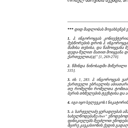
რომელ ხარკითა აქუნდა, ჰრქჳ
__________________________
***
დიდ მადლობას მოვახსენებ ქ
1.
პ. ინგოროყვას კონიექტურით
შესწორების დროს პ. ინგოროყვა
მამისა თჳსისა, და წამოიყვანა
დედა-წულით მათით მოიყვანა და
ქართველთა[ჲ]” [1, 269-270].
2.
წმინდა ნინოსადმი მიწერილი 
335].
3.
იხ. 1, 283. პ. ინგოროყვას ვ
ქართველი ებრაელის) აბიათარი
თუ რომელნი რომელთა ტომთანი 
ბერის თხზულების ტექსტისა და ა
4.
იგი იყო სელევკოს I ნიკატორის (Σ
5.
ა. სარჯველაძე ყურადღებას ა
სახელწოდებაზე ēber” ეწოდებოდ
ფინიკიელებს შეეძლოთ ეწოდებინ
მცირე კავკასიონის ქედის გადაღმა