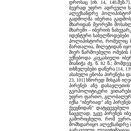
დროსაც [იხ. 14, 140,შენ
ბევრად უფრო ადრეული ხანი
ალექსანდრე პოლიჰისტორ
გადმოღმა იბერთა გადმოსა
მხარიდან მეორეში მოსახლ
მხარეში – იბერიის ნახევა
იდენტური სახელწოდებები (ე
პოლიჰისტორი, რომელიც მ
მართალია, მილეტიდან იყ
მიერ წარმოებული ომების 
ექნებოდა კავკასიელი იბ
მიანიჭა ძვ. წ. 82 წ.; მ
თხზულებები დაწერა [14, 1
ასახული ცნობა პირენესა და 
23, 101] სწორედ მისგან ი
პირენეს ანუ დასავლეთის
გეოპოლიტიკური ვითარები
უფრო ფართო, გლობალური 
იქნა ”იბერიად” ანუ პირენე
ქვეყნიდან” დატყვევებული 
ნაცვლად, უკვე პირენეს იბ
გამორიცხული, რომ ევროპ
მომხდარიყო ალექსანდრე 
გარკვეული ლეგიტიმაციაც.