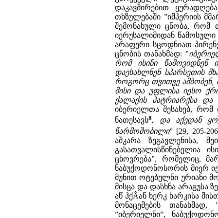
დაკავშირებით ყურადღება
თხზულებაში ”იმპერიის მმა
შემონახული ცნობა, რომ თ
იერუსალიმიდან წამოსული 
არაფერი სცოდნიათ პირენე
ცნობის თანახმად:
”იბერიე
რომ ისინი წამოვიდნენ ი
დაესახლნენ სპარსეთის მხარ
როგორც თვითვე ამბობენ, 
მისი და უფლისა იესო ქრ
ქალაქის პატრიარქსა და 
იბერიელთა შესახებ, რომ ი
8
ნათესავს
.
და აქედან ყო
წარმოშობილი
” [29, 205-206
აშკარა ზეგავლენისა, შე
გასათვალისწინებელია ის
ცხოვრება”, რომელიც, მა
ნაბუქოდონოსორის მიერ იე
მუნით ოტებულნი ურიანი მო
მისცა და დასხნა არაგუსა ზ
აწ ჰქÂან ხერკ ხარკისა მის
მონაცემების თანახმად,
”იბერიელნი”, ნაბუქოდონ