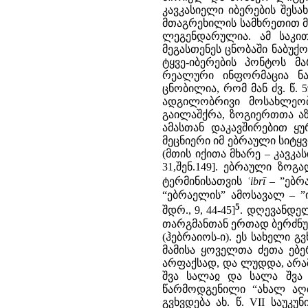
კავკასიელი იბერების შესა
მთაგრეხილის სამხრეთით მდ
ლეგენდარულია. ამ საკით
მეგასთენეს ცნობაში ნაბუ
ტყვე-იბერების პონტოს მ
რეალური ინფორმაცია ნა
ცნობილია, რომ მან ძვ. წ.
ადგილობრივი მოსახლეობ
გაილაშქრა, ზოგიერთთა აზრ
ამასთან დაკავშირებით ყ
მეცნიერი იმ ებრაული სიტყვ
(მთის იქითა მხარე – კავკასი
31,შენ.149]. ებრაული ზოგ
ტერმინისათვის
ʿibrī
– ”ებრ
“ებრაელის” ამოსავალ – ”ი
5
შდრ., 9, 44-45]
. დღევანდე
თარგმანთან ერთად ბერძნულ
(ჰებრაიოს-ი). ეს სახელი გვ
მამისა ყოველთა ძეთა ებერი
არფაქსად, და ლუდდა, არამ
შვა სალაჲ და სალა შვა ე
წარმოდგენილი “ახალ აღთქმ
გვხვდება ახ. წ. VII საუკ