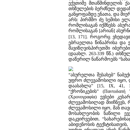
ექვთიმე მთაწმინდელის ქ
თხზულების ბერძნულ დედანშ
განყოფამდე ენათა, და მიერ
არს: პირმშო ძე სემისი ელ
რომლისაგან იქმნესს ასურ
რომლისაგან [არიან] ასურნ
[13, 171]. როგორც ვხედა
ებრაელთა წინაპრისა და ე
შავიზღვისპირეთში იბერებ
(დაახლ. 263-339 წწ.) თხზუ
დაწერილ ნაწარმოებს “სახა
“ასურელთა შესახებ” ნაბუ
უფრო ძლევამოსილი იყო, ლ
დაასახლა” [15, IX, 41,
“ქრონიკების” (Παντοδαπ
(Χρονογραφία) ევსები კე
ძლევამოსილად მიიჩნევს, 
ძლევამოსილი იყო, მან თავი
მოსახლეობის ნაწილი ევქ
დაკვირვებით, “სახარების
აბიდენოსის ტექსტისათვის,
უფრო ვრცლად არის წარმო