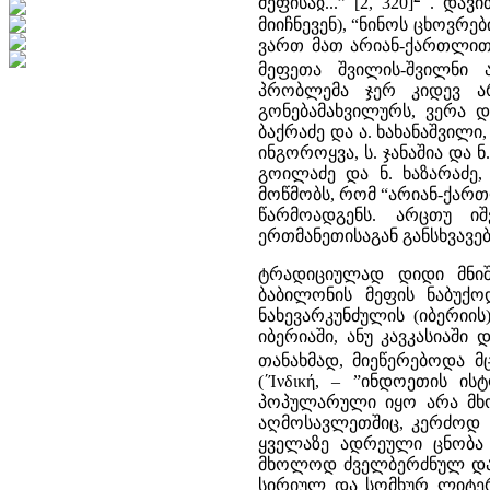
მეფისაჲ...” [2, 320]
. დავი
მიიჩნევენ), “ნინოს ცხოვრ
ვართ მათ არიან-ქართლით 
მეფეთა შვილის-შვილნი ა
პრობლემა ჯერ კიდევ ა
გონებამახვილურს, ვერა დ
ბაქრაძე და ა. ხახანაშვილი,
ინგოროყვა, ს. ჯანაშია და ნ
გოილაძე და ნ. ხაზარაძე,
მოწმობს, რომ “არიან-ქა
წარმოადგენს. არცთუ ი
ერთმანეთისაგან განსხვავ
ტრადიციულად დიდი მნიშ
ბაბილონის მეფის ნაბუქოდ
ნახევარკუნძულის (იბერიი
იბერიაში, ანუ კავკასიაში
თანახმად, მიეწერებოდა 
(΄Ίνδική, – ”ინდოეთის ის
პოპულარული იყო არა მხ
აღმოსავლეთშიც, კერძოდ 
ყველაზე ადრეული ცნობა კ
მხოლოდ ძველბერძნულ და 
სირიულ და სომხურ ლიტერ