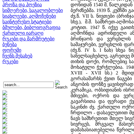
პროზა და პოეზია
დონიდან 1540 მ, წალკიდან 
სიმღერები, საგალობლები
ბერძნებმა. 1939 წ. კუშჩში
სიახლეები, აღმოჩენები
ძვ.წ. VII ს. ნივთები (ბრი
საინტერესო სტატიები
სხვ.), მ.შ. სამხრეთ-აღმ
ბმულები, ბიბლიოგრაფია
კოტით. 1947 წ. იქვე გაი
ქართული იარაღი
აღმოჩნდა ადრინდელი ანტ
რუკები და მარშრუტები
ბრინჯაოს და ვერცხლის 
ბუნება
სამაჯურები, ვერცხლის ფარა
ფორუმი
(ძვ.წ. IV ს. I ნახ) სხვ
ჩვენს შესახებ
სანელსაცხებლე, აგრეთვე 
რუკები
თიხის დოქი, რომლებიც ს
მოხატული ჭურჭლებია. 1940
XVIII - XVII სს.) 2 მდ
გორასამარხს ქვით ნაგები
ანგობის ფონზე ყავისფრად
კერამიკა, ობსიდიანის ისრ
მძივები, ოქროს და ვერ
გავარსითა და ფერადი ქვ
საკინძი ძვ. ქართული ოქრ
ჩრდილო - დასავლეთით მდებ
ნავს სამხრეთით მთელ სიგ
სივრცეს, მრგვალ მასი
დამახასიათებელია წვრილ