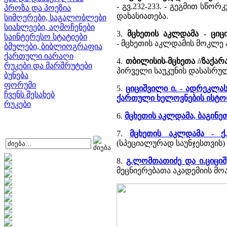
- გვ.232-233. - გეგმით სწ
პროზა და პოეზია
დახასიათება.
სიმღერები, საგალობლები
სიახლეები, აღმოჩენები
3.
მცხეთის აკლდამა - ციცი
საინტერესო სტატიები
- მცხეთის აკლდამის მოკლე
ბმულები, ბიბლიოგრაფია
ქართული იარაღი
4.
თბილისის-მცხეთა //ზაქარ
რუკები და მარშრუტები
პირველი საუკუნის დასასრ
ბუნება
ფორუმი
5.
ციციშვილი ი. - ადრეკლა
ჩვენს შესახებ
ქართული ხელოვნების ისტო
რუკები
6.
მცხეთის აკლდამა, ბაგინეთი
7.
მცხეთის აკლდამა - ქ
(სპეციალურად საუნჯესთვის)
8.
გ.ლომთათიძე და ი.ციცი
მეცნიერებათა აკადემიის მოამ