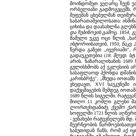
მოინდომეთ ვეღარც ჩუენ უ
ორბელიანი გადმოგვცემს, რ
მეფემან ცხებულმან თეიმურ
საბარათაშვილოსათა: ისმინა
ციხისა და დაასახლნა გლეხნ
და ჩუბინოვის გამოც. 1854, გვ
მამული უკვე ოცი წლის „
ისტორიისათვის, 1950, ნაკვ. 28
წერდა გაზეთ ,,ივერიაში"
გადაუკეთებია (
18. მღვდ. ს
არის. ნაზარალიხანის 168
გულისხმობს აქ ეკლესიის არ
სასაფლაოდ ჰქონდა დმანისი
კარისბრჭე", ,,მხუდა იოთამ
ვხედავთ, XVI საუკუნეში
დაქუცმაცების შემდეგ იოთამ
1689 წლის სიგელში. რატევან
მიიღო 11 კომლი გლეხი მა
ლორთქიფანიძე, ქვემო ქართლ
სოფელში 1721 წლის აღწერის 
- ვენახები რატევნელებს მდ
მეურნეობის წარმოებისათვი
საბუთიდან ჩანს, რომ აქ 