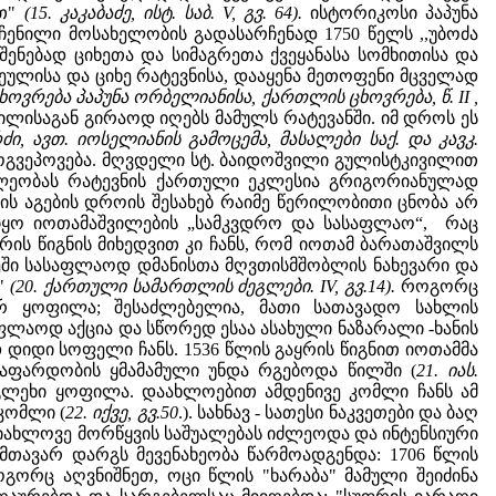
ეთ"
(15. კაკაბაძე, ისტ. საბ. V, გვ. 64).
ისტორიკოსი პაპუნა
ენილი მოსახელობის გადასარჩენად 1750 წელს ,,უბოძა
ენებად ციხეთა და სიმაგრეთა ქვეყანასა სომხითისა და
ეულისა და ციხე რატევნისა, დააყენა მეთოფენი მცველად
ხოვრება პაპუნა ორბელიანისა, ქართლის ცხოვრება, წ. II ,
ილისაგან გირაოდ იღებს მამულს რატევანში. იმ დროს ეს
ძი, ავთ. იოსელიანის გამოცემა, მასალები საქ. და კავკ.
 მოგვეპოვება. მღვდელი სტ. ბაიდოშვილი გულისტკივილით
ახლეობას რატევნის ქართული ეკლესია გრიგორიანულად
სიის აგების დროის შესახებ რაიმე წერილობითი ცნობა არ
 იყო იოთამაშვილების „სამკვდრო და სასაფლაო“, რაც
ყრის წიგნის მიხედვით კი ჩანს, რომ იოთამ ბარათაშვილს
ეში სასაფლაოდ დმანისთა მღვთისმშობლის ნახევარი და
ო"
(20. ქართული სამართლის ძეგლები. IV, გვ.14).
როგორც
არ ყოფილა; შესაძლებელია, მათი სათავადო სახლის
ფლაოდ აქცია და სწორედ ესაა ასახული ნაზარალი -ხანის
ოდ დიდი სოფელი ჩანს. 1536 წლის გაყრის წიგნით იოთამმა
ნაფარდობის ყმამამული უნდა რგებოდა წილში (
21. იას.
ა-გლეხი ყოფილა. დაახლოებით ამდენივე კომლი ჩანს ამ
 კომლი (
22. იქვე, გვ.50
.). სახნავ - სათესი ნაკვეთები და ბაღ
ს სიახლოვე მორწყვის საშუალებას იძლეოდა და ინტენსიური
მთავარ დარგს მევენახეობა წარმოადგენდა: 1706 წლის
ოგორც აღვნიშნეთ, ოცი წლის "ხარაბა" მამული შეიძინა