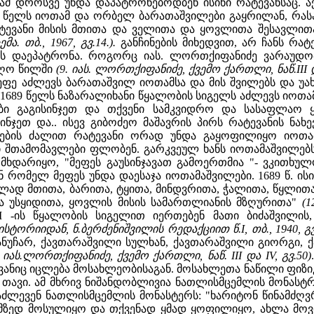
, ამ დროსვე უნდა დაპატრონებოდბენ ისინი რატევანსაც
7 წელს იოთამ და ორბელ ბარათაშვილები გაყრილან, რასა
ტევანი მისის მთითა და ველითა და ყოვლითა შესავლით
. თბ., 1967, გვ.14.).
განჩინების მიხედვით, არ ჩანს რ
დაეპატრონა. როგორც იას. ლორთქიფანიძე ვარაუდობს,
ეღო წილში
(9. იას. ლორთქიფანიძე, ქვემო ქართლი, ნაწ.III და 
ეფე აძლევს ბარათაშვილ იოთამსა და მის შვილებს და 
ე, 1689 წელს ნაზარალიხანი წყალობის სიგელს აძლევს იოთა
ბი გაგისინჯეთ და თქვენი სამკვიდრო და სასაფლაო 
ინჯეთ და.. ისევ გიბოძეო მაშავრის პირს რატევანის ნახ
ნების ძალით რატევანი ორად უნდა გაყოფილიყო იოთ
 შთამომავლები ფლობენ. გარკვეულ ხანს იოთამაშვილებს თ
მხდარიყო, "მეფეს გაუსინჯავათ გამოერთმია "- ვკითხულ
ნ რომელ მეფეს უნდა დაესაჯა იოთამაშვილები. 1689 წ. ისი
დ მთითა, ბარითა, ტყითა, მინდვრითა, ჭალითა, წყლითა,
და უსყიდითა, ყოვლის მისის სამართლიანის მზღურითა"
(1
VI -ის წყალობის სიგელით იერთებენ მათი ბიძაშვილი
ორიიდან, ნ.ბერძენიშვილის რედაქციით წ.I, თბ., 1940, გვ
ანუჩარ, ქავთარაშვილი სულხან, ქავთარაშვილი გიორგი, 
. იას.ლორთქიფანიძე, ქვემო ქართლი, ნაწ. III და IV, გვ.50)
ევანიც იცლება მოსახლეობისაგან. მოსახლეთა ნაწილი ფიზ
ა თავი. ამ მხრივ ნიშანდობლივია ნათლისმცემლის მონასტ
 აძლევენ ნათლისმცემლის მონასტერს: "ხარიტონ წინამძღვ
აშმზედ მოსულიყო და თქვენად ყმად ყოფილიყო, ახლა მო