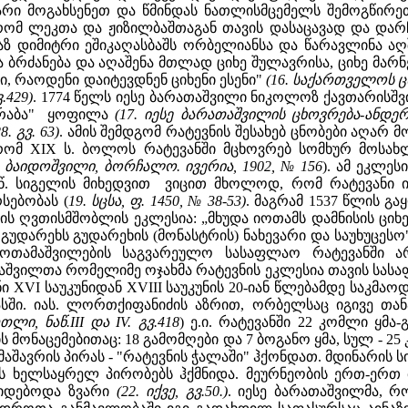
არი მოგახსენეთ და წმინდას ნათლისმცემელს შემოგწირ
ომ ლეკთა და ჟიზილბაშთაგან თავის დასაცავად და დარჩ
აზ დიმიტრი ეშიკაღასბაშს ორბელიანსა და წარავლინა აღშ
 ბრძანება და აღაშენა მთლად ციხე შულავრისა, ციხე მარნ
ი, რაოდენი დაიტევდნენ ციხენი ესენი"
(16. საქართველოს ც
.429)
. 1774 წელს იესე ბარათაშვილი ნიკოლოზ ქავთარისშვ
ხარაბა" ყოფილა
(17. იესე ბარათაშვილის ცხოვრება-ანდერ
. გვ. 63)
. ამის შემდგომ რატევნის შესახებ ცნობები აღარ
, რომ XIX ს. ბოლოს რატევანში მცხოვრებ სომხურ მოს
ტ. ბაიდოშვილი, ბორჩალო. ივერია, 1902, № 156
). ამ ეკლე
9 წ. სიგელის მიხედვით ვიცით მხოლოდ, რომ რატევანი
სებობას (
19. სცსა, ფ. 1450, № 38-53)
. მაგრამ 1537 წლის გა
ს ღვთისმშობლის ეკლესია: „მხუდა იოთამს დამნისის ციხ
ს გუდარეხს გუდარეხის (მონასტრის) ნახევარი და საუხუცეს
 იოთამაშვილების საგვარეულო სასაფლაო რატევანში 
აშვილთა რომელიმე ოჯახმა რატევნის ეკლესია თავის სასა
ი XVI საუკუნიდან XVIII საუკუნის 20-იან წლებამდე საკმა
სში. იას. ლორთქიფანიძის აზრით, ორბელსაც იგივე თა
ი, ნაწ.III და IV. გვ.418
) ე.ი. რატევანში 22 კომლი ყმ
მონაცემებითაც: 18 გამომღები და 7 ბოგანო ყმა, სულ - 25
. მაშავრის პირას - "რატევნის ჭალაში" ჰქონდათ. მდინარი
ს ხელსაყრელ პირობებს ჰქმნიდა. მეურნეობის ერთ-ერთ 
იყიდებოდა ზვარი
(22. იქვე, გვ.50.)
. იესე ბარათაშვილმა, რ