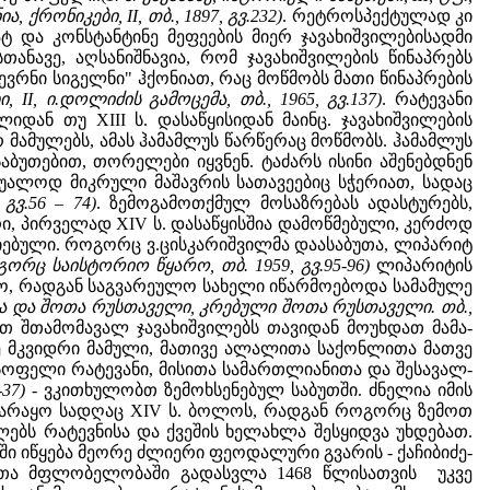
ა, ქრონიკები, II, თბ., 1897, გვ.232)
. რეტროსპექტულად კი
ტ და კონსტანტინე მეფეების მიერ ჯავახიშვილებისადმი
ანავე, აღსანიშნავია, რომ ჯავახიშვილების წინაპრებს
ბევრნი სიგელნი" ჰქონიათ, რაც მოწმობს მათი წინაპრების
II, ი.დოლიძის გამოცემა, თბ., 1965, გვ.137)
. რატევანი
დან თუ XIII ს. დასაწყისიდან მაინც. ჯავახიშვილების
მამულებს, ამას ჰამამლუს წარწერაც მოწმობს. ჰამამლუს
აბუთებით, თორელები იყვნენ. ტაძარს ისინი აშენებდნენ
უშუალოდ მიკრული მაშავრის სათავეებიც სჭერიათ, სადაც
გვ.56 – 74)
. ზემოგამოთქმულ მოსაზრებას ადასტურებს,
, პირველად XIV ს. დასაწყისშია დამოწმებული, კერძოდ
ნიებული. როგორც ვ.ცისკარიშვილმა დაასაბუთა, ლიპარიტ
გორც საისტორიო წყარო, თბ. 1959, გვ.95-96)
ლიპარიტის
იყო, რადგან საგვარეულო სახელი იწარმოებოდა სამამულე
ა და შოთა რუსთაველი, კრებული შოთა რუსთაველი. თბ.,
თ შთამომავალ ჯავახიშვილებს თავიდან მოუხდათ მამა-
ე მკვიდრი მამული, მათივე ალალითა საქონლითა მათვე
 სოფელი რატევანი, მისითა სამართლიანითა და შესავალ-
-37)
- ვკითხულობთ ზემოხსენებულ საბუთში. ძნელია იმის
ხდარაყო სადღაც XIV ს. ბოლოს, რადგან როგორც ზემოთ
ილებს რატევნისა და ქვეშის ხელახლა შესყიდვა უხდებათ.
უზში იწყება მეორე ძლიერი ფეოდალური გვარის - ქაჩიბიძე-
ვილთა მფლობელობაში გადასვლა 1468 წლისათვის უკვე