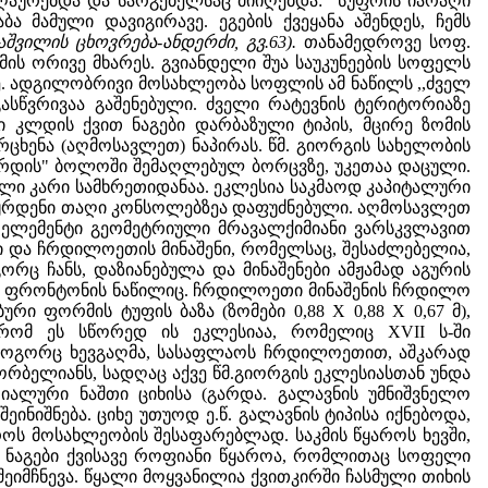
ღაურებდა და სარგებელსაც მიიღებდა: "სუფრის იარაღი
 მამული დავიგირავე. ეგების ქვეყანა აშენდეს, ჩემს
აშვილის ცხოვრება-ანდერძი, გვ.63).
თანამედროვე სოფ.
მის ორივე მხარეს. გვიანდელი შუა საუკუნეების სოფელს
რე. ადგილობრივი მოსახლეობა სოფლის ამ ნაწილს ,,ძველ
გასწვრივაა გაშენებული. ძველი რატევნის ტერიტორიაზე
 კლდის ქვით ნაგები დარბაზული ტიპის, მცირე ზომის
ცხენა (აღმოსავლეთ) ნაპირას. წმ. გიორგის სახელობის
ფერდის" ბოლოში შემაღლებულ ბორცვზე, უკეთაა დაცული.
ლი კარი სამხრეთიდანაა. ეკლესია საკმაოდ კაპიტალური
აყრდენი თაღი კონსოლებზეა დაფუძნებული. აღმოსავლეთ
ელემენტი გეომეტრიული მრავალქიმიანი ვარსკვლავით
 და ჩრდილოეთის მინაშენი, რომელსაც, შესაძლებელია,
რც ჩანს, დაზიანებულა და მინაშენები ამჟამად აგურის
და ფრონტონის ნაწილიც. ჩრდილოეთი მინაშენის ჩრდილო
ი ფორმის ტუფის ბაზა (ზომები 0,88 X 0,88 X 0,67 მ),
რომ ეს სწორედ ის ეკლესიაა, რომელიც XVII ს-ში
 როგორც ხევგაღმა, სასაფლაოს ჩრდილოეთით, აშკარად
ორბელიანს, სადღაც აქვე წმ.გიორგის ეკლესიასთან უნდა
იალური ნაშთი ციხისა (გარდა. გალავნის უმნიშვნელო
ნიშნება. ციხე უთუოდ ე.წ. გალავნის ტიპისა იქნებოდა,
როს მოსახლეობის შესაფარებლად. საკმის წყაროს ხევში,
ნაგები ქვისავე როფიანი წყაროა, რომლითაც სოფელი
მჩნევა. წყალი მოყვანილია ქვითკირში ჩასმული თიხის