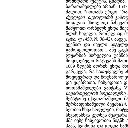
მომხდარი ფაქტია. ცხადია
ბარათაშვილები არიან. 153
ძალით, "იოთამს ერგო "რა
ძეგლები, ი.დოლიძის გამოცემა
სოფლის მხოლოდ ნახევარს 
მამულით ორბელს უნდა მი
წლის სიგელი, რომელსაც მ
სცსა. ფ.1450, № 38-42)
. ასევ
ვქენით და ძველი სიგელე
გამოგყოლოდათ... აწე გაგს
ლუარსაბ პირველის განჩი
მოკიდებული რატევანს მათი
1689 წლებს შორის უნდა მო
გარკვევა, რა საფუძველზე ა
მოუდევრად და მოუსარჩლელა
და უძებრითა, ნასყიდითა 
იოთამაშვილები ვახტანგ 
საქართველოს სოციალური ისტ
მებატონე (ქავთარაშვილი მ
შერმანდინაშვილი ბეჟან)
(14
ხეობის სხვა სოფლები, რატ
სხვადასხვა კუთხეს შეაფარ
ძმა იესე ნასყიდობის წიგნს
პაპა, სვიმონა და გოგია ხ