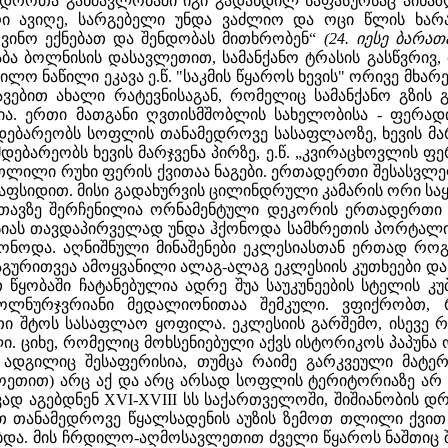
 დროთა განმავლობაში იგი გადახდილ საფასურსაც აინაზ
ი ავიღე, სარგებელი უნდა ვაძლიო და ოცი წლის ხარაბა
ვინო ექნებათ და შენდობას მითხრობენ“
(24. იესე ბარათ
ბა ბოლნისის დასავლეთით, სამანქანო ტრასის გასწვრივ, 
ო ნაწილი ეკავა ე.წ. "საკმის წყაროს ხევის" ორივე მხა
ვავებით ახალი რატევნისაგან, რომელიც სამანქანო გზის 
ა. ერთი მათგანი ღვთისმშობლის სახელობისა - ფერადი
მდებარეობს სოფლის თანამედროვე სასაფლაოზე, ხევის მარ
დებარეობს ხევის მარჯვენა პირზე, ე.წ. „კვირაცხოვლის 
თლილი რუხი ფერის ქვითაა ნაგები. ერთადერთი შესასვლე
 აფსიდით. მისი გადახურვის ცილინდრული კამარის ორი ს
თავზე შერჩენილია ორნამენტული დეკორის ერთადერთი 
სიას თავდაპირველად უნდა ჰქონოდა სამხრეთის პორტალი
ონოდა. აღნიშნული მინაშენები ეკლესიასთან ერთად როგო
აგურითვეა ამოყვანილი ალაგ-ალაგ ეკლესიის კუთხეები 
ყობაში ჩატანებულია ადრე შუა საუკუნეების სტელის კუბურ
ოლნურჯვრიანი მედალიონითაა შემკული. ვფიქრობთ, 
თი შტოს სასაფლაო ყოფილა. ეკლესიის გარშემო, ისევე
ი. ციხე, რომელიც მოხსენიებული აქვს ისტორიკოს პაპუნა 
 ადგილიც შესაფერისია, თუმცა რაიმე გარკვეული მატერ
ეთით) არც აქ და არც არსად სოფლის ტერიტორიაზე არ შეი
ად აგებდნენ XVI-XVIII სს საქართველოში, შიშიანობის დ
თანამედროვე წყალსადენის აუზის ზემოთ თლილი ქვით 
. მის ჩრდილო-აღმოსავლეთით ძველი წყაროს ნაშთიც შეი