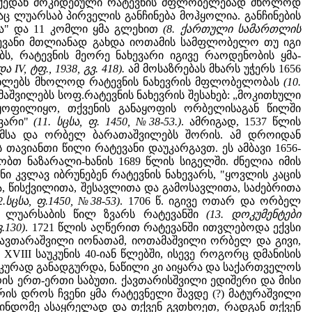
. აქედან მოკიდებული რატევნის მფლობელებად მხოლოდ
ც ლუარსაბ პირველის განჩინება მოჰყოლია. განჩინების
ა" და 11 კომლი ყმა გლეხით
(8. ქართული სამართლის
ატევანი მთლიანად გახდა იოთამის სამფლობელო თუ იგი
 რატევნის მეორე ნახევარი იგივე რაოდენობის ყმა-
IV, ტფ., 1938, გვ. 418).
ამ მოსაზრებას მხარს უჭერს 1656
უახლებს მხოლოდ რატევნის ნახევრის მფლობელობას
(10.
მაშვილებს სოფ.რატევნის ნახევრის შესახებ: „მოკითხული
ყოფილიყო, თქვენის განაყოფის ორბელისაგან წილში
ევარი"
(11. სცსა, ფ. 1450, №38-53.)
. ამრიგად, 1537 წლის
ამსა და ორბელ ბარათაშვილებს შორის. ამ დროიდან
ავიანთი წილი რატევანი დაუკარგავთ. ეს ამბავი 1656-
ობთ ნაზარალი-ხანის 1689 წლის სიგელში. ძნელია იმის
ნი კვლავ იბრუნებენ რატევნის ნახევარს, "ყოვლის კაცის
 წისქვილითა, შესავლითა და გამოსავლითა, საძებრითა
2.სცსა, ფ.1450, №38-53)
. 1706 წ. იგივე ოთარ და ორბელ
ს, ლუარსაბის წილ ზვარს რატევანში
(13. დოკუმენტები
.130)
. 1721 წლის აღწერით რატევანში ითვლებოდა ექვსი
ქავთარაშვილი იონათამ, იოთამაშვილი ორბელ და გივი,
. XVIII საუკუნის 40-იან წლებში, ისევე როგორც დმანისის
იკურად განადგურდა, ნაწილი კი აიყარა და საქართველოს
რის ერთ-ერთი საბუთი. ქავთარისშვილი ედიშერი და მისი
რის დროს ჩვენი ყმა რატევნელი შავდე (?) მატურაშვილი
ვინდომე ასაყრელად და თქვენ გვთხოეთ, რადგან თქვენ