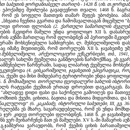
არებთ საბუთის ჟორდანიასეულ თარიღს - 1428 წ.
(
იხ. თ.ჟორდანი
 ეპოქამდე შეიძლება გავადევნოთ თვალი; 1468 წ. ბაგრა
 რომ ეს სოფელი მათთვის თამარ მეფეს უბოძებია. ამასთ
ებ „სხვათა ჩვენთა გვართა და ჩამომავალთაგან მიცემული "
რძლივი დროით ფლობას
(2. ქართული სამართლის ძეგლები, 
ების მკვიდრი მამული უნდა ყოფილიყო XII ს. დასასრული
ვრის აუზში მართლაც რომ ფლობდნენ ამ პერიოდში მკვიდრ 
ერაში მოხსენიებული სამძივრები, ლ. მუსხელიშვილის დას
 რაც იმაზე მიუთითებს, რომ თორელებს XII ს. ჯავახეთზე 
ლ.მუსხელიშვილი, არქეოლოგიური ექსკურსიები, თბ., 1941, 
ლურ სახლში ქვეშელთა განშტოების წარმოქმნაც. ეს გვარი
 სამშენებლო წარწერაში, სადაც ლიპარიტ ქვეშელია მოხსე
 ეკუთვნოდა
(4. ცისკარიშვილი, ჯავახეთის ეპიგრაფიკა, რო
დია, ქვეში და მისი მიმდებარე ტერიტორიები უნდა ყოფილ
5. ნ. შოშიაშვილი. თორელთა ფეოდალური სახლის ისტორი
ხლს რატევანი ქვეშთან ერთად დროებით დაუკარგავს. მა
: "ახლადვე დიდი ფასი და საქონელი გამოიღეს და მათივ
ომხითს ქვეში, ციხითა, ბაჟითა და მისითა მიდგომითა, და
უნაკლულოდ“
(6. კაკაბაძე, ისტორიული საბუთები, III, გვ. 36
რელებმა ეს მხარე. სავარაუდებელია, რომ ეს უნდა მომ
რეს ჯერ კიდევ თორელები ფლობდნენ, 1468 წ. კი ჯავახიშვ
ნს ვერ შეინარჩუნეს მათ ეს მამულები. XV ს.-ში მაშავრის ა
 გ.ჯამბურია ვარაუდობს, რომ ქვეშის ციხის ბარათაშ