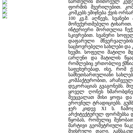
სართულის თითოეულ კედე
ფორმის შვერილებით. კოშ
კოშკებს ემიჯნება ქვის ორს
100 კვ.მ. აღწევს, სვანე
მოჩუქურთმებული ტიხარით. 
ინტერიერი მორთულია ჩუქურ
სკივრებით. სვანური სოფე
დაფარული მწვერვალები
საცხოვრებელი სახლები და კ
ხევში. სოფელი შატილი მ
(არღუნი და შატილის წყა
რომლებიც ერთობლივ ქმნიან
საფეხურებად, ისე, რომ ქ
სამხუთსართულიანი სახლე
კომპაქტურობით, არაჩვეულ
დეკორაციას გვაგონებს. მი
ყოველ ღონეს ხმარობდნე
შეეცვალათ მისი ყოფა და
ეროვნულ ტრადიციებს. გუმ
ჯერ კიდევ XI ს. ჩამოყ
არქიტექტურულ ფორმებსა და
წყობას, რომელიც შენობა
მარტივი გეომეტრიული ნაკვ
შეისრული თაღი. განსაკ