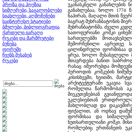
პროზა და პოეზია
უკანასკნელი განახლების 
სიმღერები, საგალობლები
განახლებაა, ხოლო 1774 წ
სიახლეები, აღმოჩენები
ნაპირას, მაღალი მთის წვერ
საინტერესო სტატიები
ბაგრატ მუხრანბატონის მიერ 
ბმულები, ბიბლიოგრაფია
მუხრანბატონმა. ძველი კედ
ქართული იარაღი
სათოფურიანი კოშკი ციხეშ
რუკები და მარშრუტები
სართულებში მოთავსებულ
ბუნება
შემორჩენილი აგრეთვე ს
ფორუმი
ცილინდრული ფორმისაა და
ჩვენს შესახებ
ყრუა, ხოლო შესასვლელი მ
რუკები
მთავრდება ბანით საბრძოლ
რასაც იმეორებდა მომდევნო
პერიოდის კოშკების ნიმუშე
კისისხევში, ხეითში, მარ
არქიტექტურაში უკავია სვ
რომელთა წარმოშობას აკა
მიეკუთვნებიან გვიანფეო
ეკლესიებთან ერთდროულა
მახლობლად და დაკავშირებ
ფიქალით, ან ოდნავ დამუშ
ფორმისაა და სიმაღლეში
ხუთსართულიანი კოშკი. მისი
რომლებიც ერთმანეთს უკავ