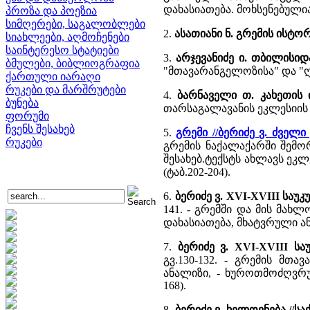
დახასიათება. მოხსენებულია 
პროზა და პოეზია
სიმღერები, საგალობლები
2.
ასათიანი ნ. გრემის ისტო
სიახლეები, აღმოჩენები
საინტერესო სტატიები
3.
არჯევანიძე ი. თბილისიდ
ბმულები, ბიბლიოგრაფია
"მთავარანგელოზისა" და "
ქართული იარაღი
რუკები და მარშრუტები
4.
ბარნაველი თ. კახეთის
ბუნება
თარსაგალავანის ეკლესიის
ფორუმი
ჩვენს შესახებ
5.
გრემი //ბერიძე ვ. ძვე
რუკები
გრემის ნაქალაქარში შემო
შესახებ.ტექსტს ახლავს ეკლ
(ტაბ.202-204).
6.
ბერიძე ვ. XVI-XVIII სა
141. - გრემში და მის მ
დახასიათება, მხატვრული ა
7.
ბერიძე ვ. XVI-XVIII 
გვ.130-132. - გრემის მთ
ანალიზი, - ხუროთმოძღვრუ
168).
8.
ბერიძე ვ. ხელოვნება //