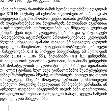
ია
. - თბ. 1995. - გვ. 99, გვ.117 - 118.
თებია ქარელის რაიონში ძამის ხეობის ულამაზეს ადგილას
ა XIII სს. მიჯნაზე. ამ შენობათა ფორმები არსებითად არ
იათებელია მკაცრი პროპორციები, თამამი კონსტრუქციები,
ქვის ლავგარდნებსა და ზღუდარებს, მთლიანად აგურითაა
ა და ფრონტონების მორთულობაში კი მრგვალი ლურჯად
ერწყმა ქვის თეთრ ლავგარდანებთან და ფირუზისფერ
რი მოხდენილი, ატყორცნილი პროპორციებისაა. კედლების
ქმულია ყინცვისის ტაძარი თავისი ბრწყინვალე კედლის
ყონდიდელის მწიგნობართუხუცესის პორტრეტები. ქართული
 ნახევრიდან XIII ს. პირველ ნახევრამდე. ამ პერიოდის
(1184 - 1186 წწ.), ბეთანიაში (XII ს.), ყინცვისში,
ომ აქედან ოთხ ტაძარში - ვარძიაში, ბეთანიაში, ყინცვისში
ების მოხატულობის კოლორიტი - ვარძიასა და ბეთანიაში
ო - ლურჯ ტონით, სულ სხვა ტონალობაშია შესრულებული
ამაზად შერწყმულია მწვანე, ოქროსფერ, წითელ და თეთრ
ორატიულიც. ჩნდება მრავალფიგურიანი კომპოზიციები
ონებელი, როგორც მაგალითად წმინდანები ვარძიაში, ან
ლსაცხებლე დედანი". ანგელოზის თავის ნაზი დახრილობა,
ყორცნილი ფრთების თავისუფალი ნახატი, ყველა ხაზების
ეფო სკოლის მხატვრობას.