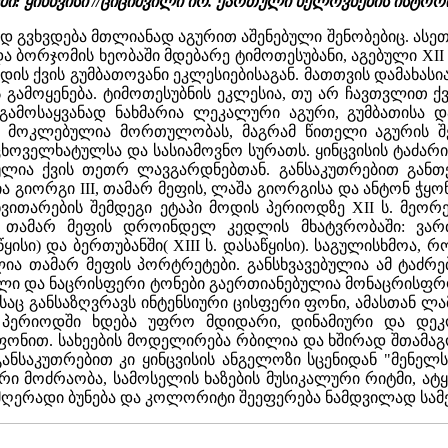
: ყინწვისი //ციციშვილი ირ. ქართული ხელოვნების ისტორ
დ გვხვდება მთლიანად აგურით აშენებული შენობებიც. ასე
ა ბორჯომის ხეობაში მდებარე ტიმოთესუბანი, აგებული XII დ
ოდის ქვის გუმბათოვანი ეკლესიებისაგან. მათთვის დამახას
გამოყენება. ტიმოთესუბნის ეკლესია, თუ არ ჩავთვლით 
ს გამოსაყვანად ნახმარია ლეკალური აგური, გუმბათის
ი მოკლებულია მორთულობას, მაგრამ წითელი აგურის შ
ცხოველხატულსა და სასიამოვნო სურათს. ყინცვისის ტაძა
მულია ქვის თეთრ ლავგარდნებთან. განსაკუთრებით განთ
ა გიორგი III, თამარ მეფის, ლაშა გიორგისა და ანტონ ჭ
ვითარების შემდეგი ეტაპი მოდის პერიოდზე XII ს. მეორე
თამარ მეფის დროინდელ კედლის მხატვრობაში: ვარძიაში 
წყისი) და ბერთუბანში( XIII ს. დასაწყისი). საგულისხმოა, რ
ია თამარ მეფის პორტრეტები. განსხვავებულია ამ ტაძრ
ელი და ნაცრისფერი ტონები გაერთიანებულია მონაცრისფრ
საც განსაზღვრავს ინტენსიური ცისფერი ფონი, ამასთან ლ
მ პერიოდში ხდება უფრო მდიდარი, დინამიური და დეკ
ფონით. სახეების მოდელირება რბილია და ხშირად შთამაგ
 განსაკუთრებით კი ყინცვისის ანგელოზი სცენიდან "მენე
რი მოძრაობა, სამოსელის ხაზების მუსიკალური რიტმი, ატ
მღერადი ბუნება და კოლორიტი შეეფერება ნამდვილად სამ