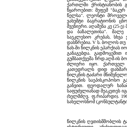
ქართლში ქრისტიანობის 
წყაროებით: მეფემ "ბაკურ
წელსა". ლეონტი მროველი 
ვახუშტი ბაგრატიონის ცნ
შვენიერი. აღაშენა კე (25-ე
და ბაზალეთისა". მალე
საეკლესიო კრებას, სხვ
დასწრებია. V ს. ბოლოს თუ V
ნახ-ში წილკნის ეპარქიას 
განაგებდა. გადმოცემით 
გუმბათქვეშა ჩრდ.აღმ-ის ბო
ძლიერი იყო. ქართველ 
კათედრალს დიდ დახმარე
წილკნის ტაძარი მნიშვნელო
წილკნის საეპისკოპოსო გ
განვით. ფეოდალურ ხანა
საფუძვლიანად შეაკეთეს იგი 
(ხელმძღვ. ფ.რიპარდი). 196
სახელოსნომ (კონსულტანტი გ
წილკნის ღვთისმშობლის ტა
ისტორიული არქეოლოგი