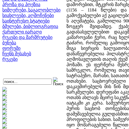
პროზა და პოეზია
დაშორებით, მტკვრის მარცხე
სიმღერები, საგალობლები
(1156 – 1184 წლები) დ
სიახლეები, აღმოჩენები
გამოქვაბულები აქ გაცილებ
საინტერესო სტატიები
ს აღემატება, გაშლილია 9
ბმულები, ბიბლიოგრაფია
ზოგჯერ შვიდამდე. ქვა
ქართული იარაღი
გადასასვლელებით დაკავშ
რუკები და მარშრუტები
კამაროვანი ჭერი, რაც ხელ
ბუნება
ტაძარი, რომელიც გამოიყო
ფორუმი
შიგა სივრცის ხალვათობ
ჩვენს შესახებ
დანაწევრებულია პილასტრ
რუკები
აღმოსავლეთის თაღის ქვეშ გ
პოზაში. ეს ფერწერა შეს
სამრეკლო, რომელიც თავი
სატრაპეზო, მარანი, სათათბ
ოთახები. საცხოვრებელი
დაკავშირებულს მის წინ მ
სარკმელები. დერეფანი აკ
ოთახს ახლავს მცირე საკუჭნ
იატაკში კი კერა. სამეურნ
პურის საცხობ თონეების
დამუშავებულია გულდასმით
პროფილების სახით. სამეუ
იყო მომარაგებული წყლით 