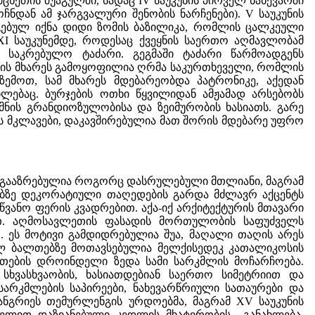
ცხეთის შუაგულში, სადაც IV საუკუნის პირველ ნახევარში
ჩნდან ამ ჯარგვალური შენობის ნარჩენები). V საუკუნის
გებულ იქნა დიდი ზომის ბაზილიკა, რომლის ცალკეული
XI საუკუნემდე, როდესაც ქვეყნის საერთო აღმავლობამ
 საკრებულო ტაძარი. გეგმაში ტაძარი წარმოადგენს
ის მხარეს გამოყოფილია ღრმა საკურთხეველი, რომლის
ემოთ, სამ მხარეს მდებარეობდა პატრონიკე, აქედან
ლებაც. ბურჯების ოთხი წყვილიდან ამჟამად არსებობს
მნის გრანდიოზულობისა და ზეიმურობის ხასიათს. გარე
ის მკლავები, დაკავშირებულია მათ შორის მდებარე უფრო
ნი გააზრებულია როგორც დასრულებული მთლიანი, მაგრამ
დებზე დეკორატიული თაღედების გარდა მძლავრ აქცენტს
წვანო ფერის კვადრებით. აქა-იქ არქიტექტურის მთავარი
ით. აღმოსავლეთის ფასადის მორთულობის საფუძველს
. ეს მოტივი გამდიდრებულია შუა, მაღალი თაღის არეს
ლ ბალთებზე მოთავსებულია მელქისედეკ კათალიკოსის
ეთების დროინდელი ზედა სამი სარკმლის მოჩარჩოება.
სხვასხვაობის, ხასიათდებიან საერთო სიმეტრიით და
სარკმლების საპირეები, ნახევარწრიული სათაურები და
ანგრიეს თემურლენგის ურდოებმა, მაგრამ XV საუკუნის
 ხელით დაზიანებული კედლის მხატვრობის განახლება.