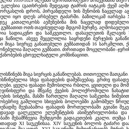
ულია 1010-1029 წლებში ხუროთმოძღვარ არსუკისძის მიერ მ
ეკლესია (გათხრების შედეგად ტაძრის იატაკის ქვეშ აღმო
 გორგასლის დროს, პირვანდელი ხის შენობის ნაცვლად ა
თული იყო დღეს არსებულ ტაძარში. ბაზილიკამ იარსება 
ედეკ კათალიკოსს აეშენებინა მის ნაცვლად დიდებული
გუმბათით ოთხ თავისუფლად მდგომ ბურჯზე. აღმოსავლეთ
ია სადიაკვნო და სამკვეთლო. დასავლეთის მკლავის ზ
 ნაწილი. ასევე შეცვლილია საყრდენი ბურჯების განაწი
 შიგა სივრცე განათებული გუმბათიდან 16 სარკმლით, ქ
ატონებულია მაღალი გუმბათი. ძირითადი მოცულობანი -ჯვრ
 ქანობების ცხოველხატული კომბინაციით.
ლისწინებს შიგა სივრცის განაწილებას. თითოეული მათგა
სწინებულია სხვა ფასადების დამუშავებაც. გრძივ ფასა
აღები. ყველა ფასადი შემოსილია რბილი, ყვითელი და მომ
 ღვინისფერი და მწვანე ქვების პოლიქრომიული ნახატ
ბის სისტემა, მასში ჩართული მაღალი სამკუთხა ნიშებით
ოსებრივ გაშლილი სხივების ბოლოებში გამობმულ წრიუ
დენადმე შეუსაბამოა ფასადის მორთულობაში გვიანი შეკ
ედავად ცალკეული ელემენტების ასიმეტრიულობისა და 
ში შესამჩნევია შემდგომი გადაკეთების კვალი. თუმცა 
თადად XI საუკუნისაა. XIV საუკუნის ბოლოს ტაძარი და
ლიანად შეაკეთეს. XVI საუკუნეში მიმდინარეობს მტრის