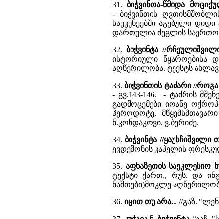
31.
ბიჭვინთა-წმიდა მოციქ
- ბიჭვინთის ღვთისმშობლი
საუკუნეებში აგებული დიდი ტ
დართულია ძეგლის საერთო
32.
ბიჭვინტა //რჩეულიშვი
ისტორიული წყაროებისა დ
აღწერილობა. ტექსტს ახლავს
33.
ბიჭვინთის ტაძარი //როგა
- გვ.143-146. - ტაძრის მ
გადმოცემები იოანე ოქროპი
ჰეროდოტე, მწყემსმთავარი 
ნ.კონდაკოვი, ვ.ბერიძე.
34.
ბიჭვინტა //ყაუხჩიშვილი
ევდემონის კაპელის ფრესკუ
35.
აფხაზეთის საეკლესიო 
ტექსტი ქართ., რუს. და ინგ
ნაშთები)მოკლე აღწერილობა
36.
იცით თუ არა.
.. //გაზ. "ლ
37.
კუჭავა ნ. ბიჭვინტა
//გაზ. 