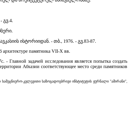
 გვ.4.
მბერი.
კასიის ისტორიიდან. - თბ., 1976. - გვ.83-87.
- Об архитектуре памятника VII-X вв.
187с. - Главной задачей исследования является попытка создать
территории Абхазии соответствующее место среди памятников
სამეცნიერო-კვლევითი საზოგადოებრივი ინსტიტუტის ჟურნალი "ამირანი",