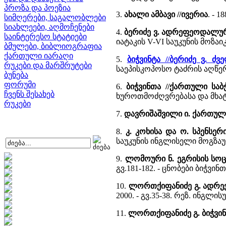
პროზა და პოეზია
3.
ახალი ამბავი //ივერია
. - 1
სიმღერები, საგალობლები
სიახლეები, აღმოჩენები
4.
ბერიძე ვ. ადრეფეოდალურ
საინტერესო სტატიები
იატაკის V-VI საუკუნის მოზ
ბმულები, ბიბლიოგრაფია
ქართული იარაღი
5.
ბიჭვინტა //ბერიძე ვ. 
რუკები და მარშრუტები
საეპისკოპოსო ტაძრის აღწერ
ბუნება
ფორუმი
6.
ბიჭვინთა //ქართული სა
ჩვენს შესახებ
ხუროთმოძღვრებასა და მხა
რუკები
7.
დავრიშაშვილი ი. ქართუ
8.
კ. კოხისა და ო. სპენსერ
საუკუნის ინგლისელი მოგზაურ
9.
ლომოური ნ. ეგრისის სოც
გვ.181-182. - ცნობები ბიჭვი
10.
ლორთქიფანიძე გ. ადრექ
2000. - გვ.35-38. რეზ. ინგლის
11.
ლორთქიფანიძე გ. ბიჭვი