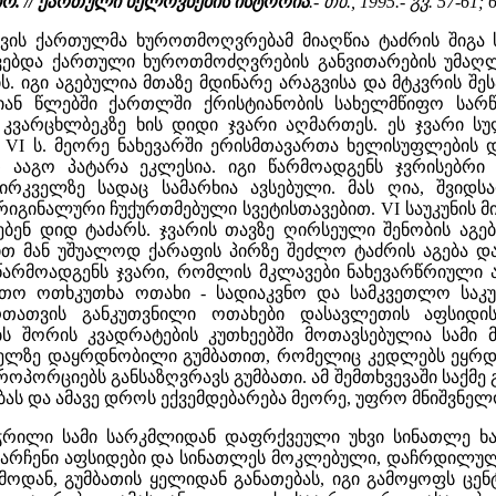
 ირ. // ქართული ხელოვნების ისტორია
.- თბ., 1995.- გვ. 57-61; 
თვის ქართულმა ხუროთმოღვრებამ მიაღწია ტაძრის შიგა ს
ებდა ქართული ხუროთმოძღვრების განვითარების უმაღლე
რის. იგი აგებულია მთაზე მდინარე არაგვისა და მტკვრის შ
- იან წლებში ქართლში ქრისტიანობის სახელმწიფო სარ
 კვარცხლბეკზე ხის დიდი ჯვარი აღმართეს. ეს ჯვარი 
ა. VI ს. მეორე ნახევარში ერისმთავართა ხელისუფლების
ააგო პატარა ეკლესია. იგი წარმოადგენს ჯვრისებრი 
რკველზე სადაც სამარხია ავსებული. მას ღია, შვიდსა
რიგინალური ჩუქურთმებული სვეტისთავებით. VI საუკუნის მ
აგებენ დიდ ტაძარს. ჯვარის თავზე ღირსეული შენობის ა
თ მან უშუალოდ ქარაფის პირზე შეძლო ტაძრის აგება და
 წარმოადგენს ჯვარი, რომლის მკლავები ნახევარწრიული 
ითო ოთხკუთხა ოთახი - სადიაკვნო და სამკვეთლო საკ
რთათვის განკუთვნილი ოთახები დასავლეთის აფსიდი
ს შორის კვადრატების კუთხეებში მოთავსებულია სამი 
ელზე დაყრდნობილი გუმბათით, რომელიც კედლებს ეყრდნო
როპორციებს განსაზღვრავს გუმბათი. ამ შემთხვევაში საქმ
ს და ამავე დროს ექვემდებარება მეორე, უფრო მნიშვნელო
ჭრილი სამი სარკმლიდან დაფრქვეული უხვი სინათლე ხა
არჩენი აფსიდები და სინათლეს მოკლებული, დაჩრდილული
ზემოდან, გუმბათის ყელიდან განათებას, იგი გამოყოფს 