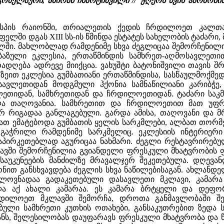
 გომელაური,
ამირან ჩხარტიშვილი //
"ჟღერს წვის ჰარმონი
სპის რაიონში, თრიალეთის ქედის ჩრდილოეთ კალთაზე,
სოფელში დგას XIII სს-ის წმინდა ესტატეს სახელობის ტაძა
ში. მახლობლად რამდენიმე სხვა ძეგლიცაა შემორჩენილი:
აზული ეკლესია, ერთაწმინდის სამხრეთ-აღმოსავლეთით,
ადღება ადრევე მიიქცია. ვახუშტი ბატონიშვილი თავის შ
ს ზეით ეკლესია გუმბათიანი ერთაწმინდისა, სასწაულმოქ
ასავლეთიდან მოდგმული ჰქონია სამნაწილიანი კარიბჭე
ვლეთიდან, სამხრეთიდან და ჩრდილოეთიდან. ტაძარი საკ
ლა თაღოვანია. სამხრეთით და ჩრდილოეთით მათ უფრო
რ რიგადაა განლაგებული. გარდა ამისა, თაღოვანი და 
მათ ემატებოდა გუმბათის ყელის სარკმლები, ალბათ თორმ
ში გაჭრილი რამდენიმე სარკმელიც. ეკლესიის ინტერიე
პირკეთებლად აგურიცაა ნახმარი. ძეგლი რესტავრირებულ
ში შემორჩენილია გვიანდელი ფრესკული მხატვრობის ფრ
ისაუკუნეების მანძილზე მრავალჯერ შეკეთებულა. დღევ
ნით განსხვავდება ძეგლის სხვა ნაწილებისაგან. ახლანდ
ელოვნადაა გადაკეთებული დასავლეთი მკლავი, კამარ
ხლა აქ ახალი კამარაა. ეს კამარა ბრტყელი და დეფ
დილოეთ მკლავში შემორჩა, დროთა განმავლობაში შე
ბული სამხრეთი კუთხის ოთახები, განსაკუთრებით ზედა 
ს, შელესილობას დაუფარავს ფრესკული მხატვრობა და წა