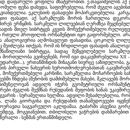
დ დაფარული ყოფილა მხატვრობით. ე.თაყაიშვილის აქ ყ
ომელი ფენა დახვდა, საფიქრებელია, რომ ძეგლი აგებისთ
 გვიანდელია. ეკლესიის ფასადები მოპირკეთებულია კარ
თი ფასადი. აქ სარკმლებს შორის ჩართულია დეკორ
ირეს ერწყმის. სარკმელი ლილვებიან ღერძზეა შეყენებ
ასადის მთელ სიბრტყეს კვეთს მოჩუქურთმებული რელიეფუ
იგი რთული პროფილის ორნამენტით იყო გაფორმებული. ა
ს ანალოგიურია აღმოსავლეთ ფასადისა. ცოკოლს ლილვის
ინც შეიძლება ითქვას, რომ ის ჩრდილოეთ ფასადის ანალო
ამნაწილიანი სიბრტყეა, სადაც შეწყვილებული სარკმლ
ორთულობა გვიჩვენებს, რომ იგი დაკავშირებულია XII - XII
უდარეხი...). ერთაწმინდის შინაგანი სივრცე (აზიდულობა,
უკუნის პირველი ნახევრის ხუროთმოძღვრებასთან აკავშირე
 მოჩუქურთმებული კარნიზი, სარკმელთა მოჩარჩოების სახ
ბში ჩნდება (შენობის დამძიმებული მასები, მკლავებს შორ
მნიშვნელოვან ადგილს იჭერს გეომეტრიული ორნამენტ
ები ძეგლის შექმნას რუსუდანის მეფობის ხანას უკავშირე
გვარის - სურამელთა ხელშია. ადვილი შესაძლებელია, რომ
, ლაშა გიორგისა და რუსუდანის თანამედოვეები იყვნე
ურავთა საგვარეულო აკლდამაა. ტაძარში ასვენია გორგი 
ემდეგ, მოგვიანებით, თბილისელი ვაჭრების დახმარებით 
წერალი - სეზმან ერთაწმინდელი.