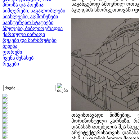
საგანგებოდ ამოჭრილ ოთხკუ
პროზა და პოეზია
აკლდამა სწორკუთხოვანი ფ
სიმღერები, საგალობლები
სიახლეები, აღმოჩენები
საინტერესო სტატიები
ბმულები, ბიბლიოგრაფია
ქართული იარაღი
რუკები და მარშრუტები
ბუნება
ფორუმი
ჩვენს შესახებ
რუკები
თავისთავადი ნიშნებიც.
ჰორიზონტული კარნიზი, რ
დამახასიათებელია შუა საუკ
არქიტექტურისათვის დამახ
ახ.წ. I საუკუნის ბოლო მეოთ