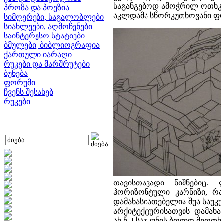
საგანგებოდ ამოჭრილ ოთხკუ
პროზა და პოეზია
აკლდამა სწორკუთხოვანი ფ
სიმღერები, საგალობლები
სიახლეები, აღმოჩენები
საინტერესო სტატიები
ბმულები, ბიბლიოგრაფია
ქართული იარაღი
რუკები და მარშრუტები
ბუნება
ფორუმი
ჩვენს შესახებ
რუკები
თავისთავადი ნიშნებიც.
ჰორიზონტული კარნიზი, რ
დამახასიათებელია შუა საუკ
არქიტექტურისათვის დამახ
ახ.წ. I საუკუნის ბოლო მეოთ