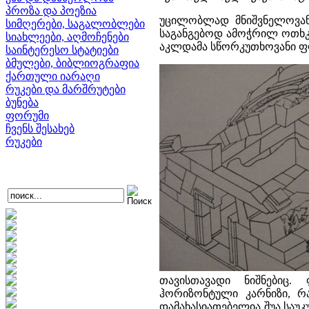
პროზა და პოეზია
უცილობლად მნიშვნელოვან
სიმღერები, საგალობლები
საგანგებოდ ამოჭრილ ოთხკუ
სიახლეები, აღმოჩენები
აკლდამა სწორკუთხოვანი ფ
საინტერესო სტატიები
ბმულები, ბიბლიოგრაფია
ქართული იარაღი
რუკები და მარშრუტები
ბუნება
ფორუმი
ჩვენს შესახებ
რუკები
თავისთავადი ნიშნებიც.
ჰორიზონტული კარნიზი, რ
დამახასიათებელია შუა საუკ