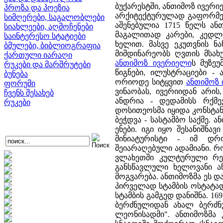
ბუქარესტში, ანთიმოზ ივერი
პროზა და პოეზია
არქიტექტურულად გაფორმე
სიმღერები, საგალობლები
აშენებულია 1715 წელს ან
სიახლეები, აღმოჩენები
მაგალითად კარები, კედლი
საინტერესო სტატიები
ხელით. მასვე ეკუთვნის ნ
ბმულები, ბიბლიოგრაფია
მიმდინარეობს ღვთის მსახ
ქართული იარაღი
ანთიმოზ ივერიელი
ს მუზე
რუკები და მარშრუტები
წიგნები, ილუსტრაციები -
ბუნება
ორიოდე სიტყვით
ანთიმოზ
ფორუმი
ვინაობას, ივერიიდან არი
ჩვენს შესახებ
ანდრია - დედამისს რქმევ
რუკები
დოსითეოსმა იყიდა კონსტანტ
ბეჭდვა - სასტამბო საქმე.
ენები. იგი იყო შესანიშნავ
მინიატურისტი - იმ დრ
შეიარაღებული ადამიანი. რ
ვლახეთში კულტურული რეფ
განსწავლული ხელოვანი ა
მოგვარება. ანთიმოზმა ეს დ
პირველად სტამბის ოსტატად
სტამბის გამგედ დანიშნა. 16
ბერძნულიდან ახალ ბერძნ
ლეონისადმი". ანთიმოზმა 