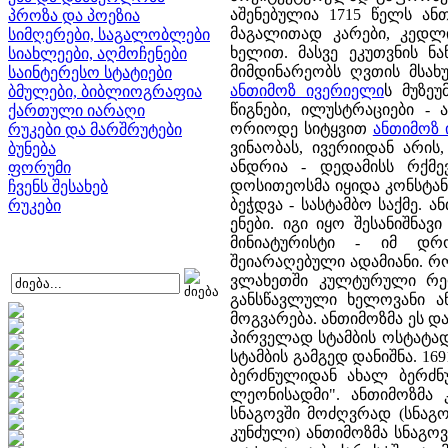
აშენებულია 1715 წელს ან
პროზა და პოეზია
მაგალითად კარები, კედლი
სიმღერები, საგალობლები
ხელით. მასვე ეკუთვნის ნ
სიახლეები, აღმოჩენები
მიმდინარეობს ღვთის მსახუ
საინტერესო სტატიები
ანთიმოზ ივერიელი
ს მუზე
ბმულები, ბიბლიოგრაფია
წიგნები, ილუსტრაციები - 
ქართული იარაღი
ორიოდე სიტყვით
ანთიმოზ 
რუკები და მარშრუტები
ვინაობას, ივერიიდან არის
ბუნება
ანდრია - დედამისს რქმევ
ფორუმი
დოსითეოსმა იყიდა კონსტანტ
ჩვენს შესახებ
ბეჭდვა - სასტამბო საქმე.
რუკები
ენები. იგი იყო შესანიშნავ
მინიატურისტი - იმ დრ
შეიარაღებული ადამიანი. რ
ვლახეთში კულტურული რეფ
განსწავლული ხელოვანი ა
მოგვარება. ანთიმოზმა ეს დ
პირველად სტამბის ოსტატად
სტამბის გამგედ დანიშნა. 16
ბერძნულიდან ახალ ბერძნ
ლეონისადმი". ანთიმოზმა 
სნაგოვში მოძღვრად (სნაგ
კუნძული) ანთიმოზმა სნაგოვშ