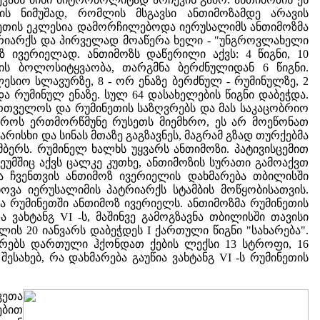
ის ნიმუშად, რომლის მსგავსი ანთიმოზამდე არავის
ნეთის ეკლესია დამორჩილებოდა იერუსალიმს ანთიმოზმა
ტრიარქს და პირველად მოაწერა ხელი - "უნგროვლახელი
ზ ივერიელად. ანთიმოზს დაწერილი აქვს: 4 წიგნი, 10
თვის ბოლოსიტყვაობა, თარგმნა ბერძნულიდან 6 წიგნი.
ლესიო სლავურზე, 8 - ორ ენაზე ბერძნულ - რუმინულზე, 2
ა რუმინულ ენაზე. სულ 64 დასახელების წიგნი დაბეჭდა.
ართველოს და რუმინეთის საზღვრებს და მას საკაცობრიო
დროს ერთმორწმუნე რუსეთს მიემხრო, ეს არ მოეწონათ
სხი და სინას მთაზე გაგზავნეს, მაგრამ გზად თურქებმა
ემბერს. რუმინელ ხალხს უყვარს ანთიმოზი. პატივისცემით
ზეუმშიც აქვს ცალკე კუთხე, ანთიმოზის სურათი გამოაქვთ
ა ჩვენთვის ანთიმოზ ივერიელის დახმარება თბილისში
ოვა იერუსალიმის პატრიარქს სტამბის მოწყობისათვის.
ა რუმინეთში ანთიმოზ ივერიელს. ანთიმოზმა რუმინეთის
ვახტანგ VI -ს, მაშინვე გამოგზავნა თბილისში თავისი
წლის 20 იანვარს დაბეჭდეს I ქართული წიგნი "სახარება".
იარებს დართული ჰქონდათ ქების ლექსი 13 სტროფი, 16
ახებ, რა დახმარება გაუწია ვახტანგ VI -ს რუმინეთის
კეთა
ებით