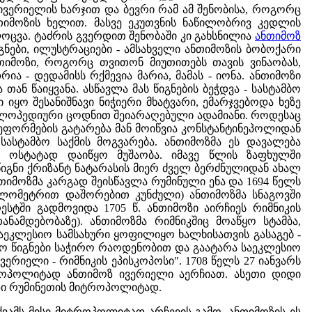
 ივერიელის ხარჯით და ბევრი რამ ამ შენობისა, როგორც
თიმოზის ხელით. მასვე ეკუთვნის ნაწილობრივ კედლის
ლოცვა. ტაძრის გვერდით შენობაში კი გახსნილია
ანთიმოზ
ნები, ილუსტრაციები - ამსახველი ანთიმოზის ბობოქარი
ანთიმოზი, როგორც თვითონ მიუთითებს თავის ვინაობას,
ია - დედამისს რქმევია მარია, მამას - იონა. ანთიმოზი
ან წაიყვანა. ასწავლა მას წიგნების ბეჭდვა - სასტამბო
 იყო შესანიშნავი ნიჭიერი მხატვარი, ემარჯვებოდა ხეზე
ციკლოპედიური ცოდნით შეიარაღებული ადამიანი. როდესაც
ეფორმების გატარება მან მოიწვია კონსტანტინეპოლიდან
სტამბო საქმის მოგვარება. ანთიმოზმა ეს დავალება
ს ოსტატად დაიწყო მუშაობა. იმავე წლის ზაფხულში
I წიგნი ქრიზანტ ნატარასის მიერ ძველ ბერძნულიდან ახალ
თიმოზმა კარგად შეისწავლა რუმინული ენა და 1694 წელს
კილომეტრით დაშორებით კუნძული) ანთიმოზმა სნაგოვში
რესტში გადმოვიდა 1705 წ. ანთიმოზი აირჩიეს რიმნიკის
ამდებობაზე). ანთიმოზმა რიმნიკშიც მოაწყო სტამბა,
აეკლესიო სამსახური ყოფილიყო ხალხისათვის გასაგებ -
სიო წიგნები საჭირო რაოდენობით და გაატარა საეკლესიო
ერიელი - რიმნიკის ეპისკოპოსი". 1708 წელს 27 იანვარს
ოპოლიტად ანთიმოზ ივერიელი აერჩიათ. ასეთი დიდი
ზი რუმინეთის მიტროპოლიტად.
ვამს მისი მიტროპოლიტად არჩევის გამო. ანთიმოზის ეს