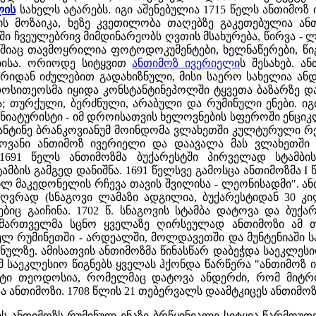
ლის
სახელს ატარებს. იგი აშენებულია 1715 წელს ანთიმოზ
ს მოზაიკა, ხეზე კვეთილობა თაღებზე გაკეთებულია ან
ში ჩვეულებრივ მიმდინარეობს ღვთის მსახურება, წირვა - 
ლშიაც თავმოყრილია ფოტოდოკუმენტები, ხელნაწერები, წიგ
ბისა. ორიოდე სიტყვით
ანთიმოზ ივერიელი
ს შესახებ. 
რიდან იძულებით გადახიზნული, მისი საერო სახელია ანდრ
სითეოსმა იყიდა კონსტანტინეპოლში ტყვეთა ბაზარზე და თ
ა; თურქული, ბერძნული, არაბული და რუმინული ენები. იგი
ო მინიატურისტი - იმ დროისათვის ხელოვნების სფეროში ენ
ანტინე ბრანკოვიანუმ მოინდომა ვლახეთში კულტურული რ
ვანი ანთიმოზ ივერიელი და დაავალა მას ვლახეთში სა
1691 წელს ანთიმოზმა ბუქარესტში პირველად სტამბი
ტამბის გამგედ დანიშნა. 1691 წელსვე გამოსცა ანთიმოზმა 
ილ მაკედონელის რჩევა თავის შვილისა - ლეონისადმი". ან
ოძღვრად (სნაგოვი ლამაზი ადგილია, ბუქარესტიდან 30 
ბიც გაიჩინა. 1702 წ. სნაგოვის სტამბა დატოვა და ბუქა
მართველმა სცნო ყველაზე ღირსეულად ანთიმოზი ამ თან
ელ რუმინეთში - არდეალში, მოლდავეთში და მუნტენიაში ს
ძნულზე. ამისათვის ანთიმოზმა წინასწარ დაბეჭდა საეკლე
 საეკლესიო წიგნებს ყველას ჰქონდა წარწერა "ანთიმოზ ივ
ი თეოდოსია, რომელმაც დატოვა ანდერძი, რომ მიტრ
ანთიმოზი. 1708 წლის 21 თებერვალს დაამტკიცეს ანთიმო
ს ანთიმოზს რუმინულ ენაზე ბრწყინვალე სიტყვა წარმოუთქ