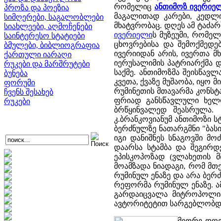
რომელიც
ანთიმოზ ივერიე
პროზა და პოეზია
მაგალითად კარები, კედლი
სიმღერები, საგალობლები
მხატვრობაც. დღეს ამ ტაძარ
სიახლეები, აღმოჩენები
ივერიელი
ს მუზეუმი, რომე
საინტერესო სტატიები
ცხოვრებისა და შემოქმედე
ბმულები, ბიბლიოგრაფია
ივერიიდან არის, ივერთა მხ
ქართული იარაღი
იერუსალიმის პატრიარქმა დო
რუკები და მარშრუტები
საქმე. ანთიმოზმა შეისწავლ
ბუნება
კვეთა, ქვაზე მუშაობა, იყ
ფორუმი
რუმინეთის მთავარმა კონსტ
ჩვენს შესახებ
ფრიად განსწავლული ხელო
რუკები
ბრწყინვალედ შეასრულა. 
კ.ბრანკოვიანუმ ანთიმოზი ს
ბერძნულზე ნათარგმნი "ბას
იგი დანიშნეს სნაგოვში მ
დაარსა სტამბა და შეგირდე
ეპისკოპოზად (ვლახეთის მ
მოამზადა ნიადაგი, რომ მთ
რუმინულ ენაზე და არა ბერ
რეფორმა რუმინულ ენაზე. ამ
გარდაიცვალა მიტროპოლიტ
ავტორიტეტით სარგებლობდა 
მეორე დღე