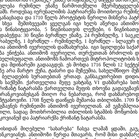
ვლება რუმინულ ენაზე წარმოთქმული მჭერმეტყველებ
ამს. როდესაც იერუსალიმის პატრიარქმა მოითხოვა რუმი
განაცხადა და 1710 წელს პროტესტის წერილი მისწერა პა
" სხვა შემთხვევაში ყველგან იგი ხელს აწერდა ანთიმო
ის წინასიტყვაობა, 5 წიგნისათვის ლექსები, 6 წიგნისა
დაბეჭდა: 30 წიგნი ბერძნულ ენაზე, 24 რუმინულზე, 1 საეკ
აბულზე, 1 ბერძნულ - რუმინულზე, 1 ბერძნულ - სლავურ დ
ია ანთიმოზ ივერიელის დამსახურება. იგი სცილდება საქ
ბა ენიჭება. ანთიმოზ ივერიელი, თურქეთთან ბრძოლის 
ხელისუფალთ. ანთიმოზს ჩამოართვეს მიტროპოლიტობის ხარი
 და მდინარეში გადააგდეს. ეს მოხდა 1716 წლის 12 სექტ
ლზე არა მარტო ქუჩა, ტაძარი და მუზეუმია, სახელმწიფო მუ
 ბელადების სურათებთან ერთად. განსაკუთრებით დიდი
ს საქმეში. ქართველთა მეფე ვახტანგ VI დახმარება სთხ
რიზანტ ნატარასმა ქართველთა მეფის თხოვნა გადაუგზავნ
რანკოვიანუსგან მიიღო რა ნებართვა, რომ დახმარებოდა 
იშტვანოვიჩი. 1708 წელს დაიწყეს მუშაობა თბილისში. 1709 
აგზავნეს რუმინეთში ანთიმოზ ივერიელთან. ამ ეგზემპლ
ლი, სადაც მოთხრობილია თბილისის სტამბის მოწყობის შეს
კოვიანუმ და პატრიარქმა ქრიზანტ ნატარასმა.
სიდან მიღებული "სახარება" ჩასვა ლამაზ ყდაში, გაუ
რანკოვიანუს. ანთიმოზი წერდა მთავარს, რომ მისი დახმარ