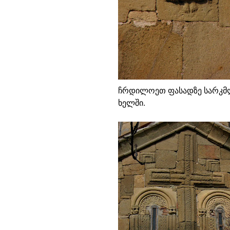
ჩრდილოეთ ფასადზე სარკმლი
ხელში.