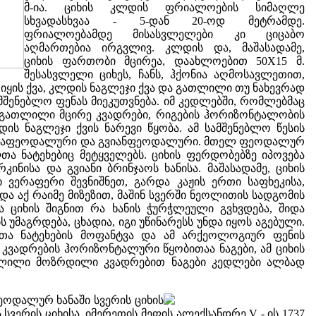
მ-ია. ციხის კლდის ფრიალოების სიმაღლე
სხვადასხვაა - 5-დან 20-ოდ მეტრამდე.
ფრიალოებამდე მისასვლელები კი ციცაბო
აღმართებია ირგვლივ. კლდის და, მაშასადამე,
ციხის ფართობი მცირეა, დაახლოებით 50X15 მ.
შესასვლელი ციხეს, ჩანს, ჰქონია აღმოსავლეთით,
იყის ქვა, კლდის ნაგლეჯი ქვა და გათლილი თუ ნახევრად
მშენებლო ფენას მიეკუთვნება. იმ კედლებში, რომლებმაც
ად გათლილი მცირე კვადრები, რიგების ჰორიზონტალობის
 ნაგლეჯი ქვის ნარევი წყობა. ამ სამშენებლო წესის
, შუაფეოდალური და გვიანფეოდალური. მთელ ფეოდალურ
ა ნატეხებიც მეტყველებს. ციხის ფერდობებზე იპოვება
ნისა და გვიანი ბრინჯაოს ხანისა. მაშასადამე, ციხის
ვერაფერი შევნიშნეთ, გარდა კაჟის ერთი საფხეკისა,
ა აქ რაიმე მიზეზით, მაშინ სვერში ნეოლითის სადგომის
 ციხის შიგნით რა ხანის ჭურჭლეული გვხვდება, შიდა
 უმაგრდება, ცხადია, იგი უწინარესს უნდა იყოს აგებული.
თა ნატეხების მოფანტვა და ამ არქეოლოგიურ ფენის
კვადრების ჰორიზონტალური წყობითაა ნაგები, ამ ციხის
ათლილი მოზრდილი კვადრებით ნაგები კედლები ალბად
ფეოდალურ ხანაში სვერის ციხის
სვერის ციხისა, იმერეთის მეფის ალექსანდრე V - ის 1737