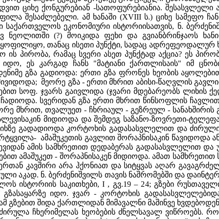
დვით ციხე ქონგურებიან -სათოფურებიანია. შესასვლელი 
ფილა შესაძლებელი. ამ ხანაში (XVIII ს.) ციხე სამეფო ჩა
ბი საქართველოს ეკონომიური ისტორიისათვის, ნ. ბერძენიშვ
ევ ნეოლითში (?) მოიკიდა ფეხი და გვიანბრინჯაოს ხა
ა ყოფილიყო, თანაც ისეთი პუნქტი, სადაც ადრეფეოდალურ 
 ის პირობა, რამაც სვერი ასეთ პუნქტად აქცია? ეს პირობ
 იდო, ეს კარგად ჩანს "მატიანი ქართლისაის" იმ ცნობი
ნიმე გზა გადიოდა: ერთი გზა ფრონეს ხეობის აყოლებით 
 მივიდოდა; მეორე გზა - ერთი მხრით აბისი-წაღვლის გავ
ბით სოფ. ჯვარს გაივლიდა (ჯვარი მდებარეობს ლიხის ქედ
ადიოდა. სვერიდან გზა ერთი მხრით წინსოფლის ჩავლით ნა
ორე მხრით, თვალუეთ - ჩხრიაულ - გეზრეულ - სანახშირის 
ევისაკინ მიდიოდა და შემდეგ საზანო-ზოვრეთი-ტელეფას
 ლიხზე გადადიოდა კორტოხის გადასასვლელით და ძირული
რტყვილა- ამაშუკეთის გავლით შორაპნისაკინ წავიდოდა ა
თხევიდან ამის სამხრეთით დედაბერას გადასასვლელით დ
ით ამაშუკეთ - შორაპნისაკენ მიდიოდა. ამათ სამხრეთით ს
სვერთან კავშირი არა ჰქონიათ და სიტყვას აღარ გავაგრ
ლი აკად. ნ. ბერძენიშვილს თავის ნაშრომებში და დაინტერე
ლოს ისტორიის საკითხები, I , გვ.19 – 24; გზები რუსთავე
 გზასაყარზე იდო. ჯვარ - კორტოხის გადასასვლელებიდა
ამ გზებით შიდა ქართლიდან მიმავალნი მაშინვე ხვდებოდენ
 ძირულა ჩხერიმელას ხეობების ძნელსავალ ვიწროებს. რ