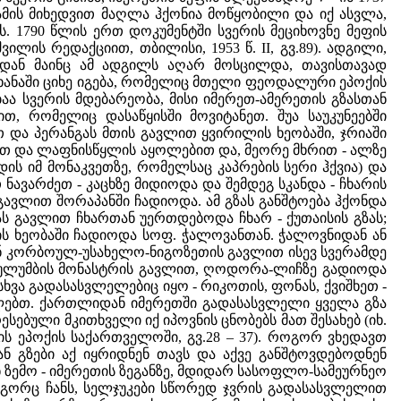
ამის მიხედვით მაღლა ჰქონია მოწყობილი და იქ ასვლა,
ნს. 1790 წლის ერთ დოკუმენტში სვერის მეციხოვნე მეფის
ილის რედაქციით, თბილისი, 1953 წ. II, გვ.89). ადგილი,
ნიდან მაინც ამ ადგილს აღარ მოსცილდა, თავისთავად
ხანაში ციხე იგება, რომელიც მთელი ფეოდალური ეპოქის
აა სვერის მდებარეობა, მისი იმერეთ-ამერეთის გზასთან
თ, რომელიც დასაწყისში მოვიტანეთ. შუა საუკუნეებში
და პერანგას მთის გავლით ყვირილის ხეობაში, ჯრიაში
ლით და ლაფნისწყლის აყოლებით და, მეორე მხრით - ალზე
ის იმ მონაკვეთზე, რომელსაც კაპრების სერი ჰქვია) და
ვარძეთ - კაცხზე მიდიოდა და შემდეგ სკანდა - ჩხარის
გავლით შორაპანში ჩადიოდა. ამ გზას განშტოება ჰქონდა
 გავლით ჩხართან უერთდებოდა ჩხარ - ქუთაისის გზას;
ს ხეობაში ჩადიოდა სოფ. ჭალოვანთან. ჭალოვნიდან ან
ნ კორბოულ-უსახელო-ნიგოზეთის გავლით ისევ სვერამდე
ა ულუმბის მონასტრის გავლით, ღოდორა-ლიჩზე გადიოდა
ხვა გადასასვლელებიც იყო - რიკოთის, ფონას, ქვიშხეთ -
ძელებთ. ქართლიდან იმერეთში გადასასვლელი ყველა გზა
სებული მკითხველი იქ იპოვნის ცნობებს მათ შესახებ (იხ.
ლის ეპოქის საქართველოში, გვ.28 – 37). როგორ ვხედავთ
ნ გზები აქ იყრიდნენ თავს და აქვე განშტოვდებოდნენ
 ზემო - იმერეთის ზეგანზე, მდიდარ სასოფლო-სამეურნეო
ოგორც ჩანს, სელჯუკები სწორედ ჯვრის გადასასვლელით