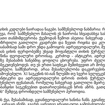
ხის კედლები ნაირადაა ნაგები. სამშენებლოდ ნახმარია: რ
ვა, რომ სამშენებლო მასალის ეს ნაირობა სხვადასხვა სა
, მათი თანმიმდევრობა ქვემოდან ზემოთ ასეთია: ნახევრ
ოზრდილი გათლილი კვადრები და ზევით რიყისა და კლდის
ესაბამისად სამი დრო უნდა გამოიყოს: ადრეფეოდალური
ბას ციხის ფერდობებზე უხვად მოფანტული თიხის ჭურჭელთ
წინა ფეოდალური დროისაც. კერძოდ - ანტიკური, ადრერკი
ე შესაბამის ხანებშიც ყოფილა ცხოვრება. უფრო ძველი 
კუთვნებოდეს. თუ ეს ერთი საფხეკი შემთხვევით არ მოხვდ
დნელი. სამწუხაროდ, არაა შესაძლებლობა დაკვირვებისა
ოვსებული. XI საუკუნის 60-იან წლებში თუ სვერი სელჯუკებს
 ანტიკური და ადრეფეოდალური დროის თიხის ჭურჭელ
ამშენებლო ფენასთან, რომელიც ნახევრად გათლილი მცირე 
აწყისი საუკუნეებით დათარიღებისაკენ ხრის აზრს. გ
ის" შემდეგ დროინდელი სამშენებლო პერიოდია.
ს ქვა, შესაბამისად, გვიანფეოდალური ხანისა ჩანს. გვიან
 კარგად აჩენს. გვაქვს აგრეთვე გრაფიკული გამოსახულება 