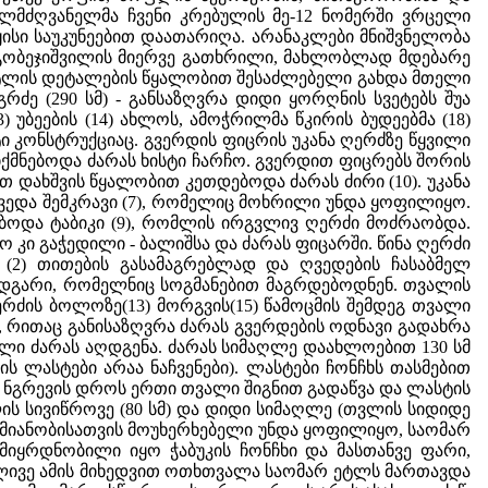
ელმძღვანელმა ჩვენი კრებულის მე-12 ნომერში ვრცელი
ყისი საუკუნეებით დაათარიღა. არანაკლები მნიშვნელობა
 გობეჯიშვილის მიერვე გათხრილი, მახლობლად მდებარე
ეტლის დეტალების წყალობით შესაძლებელი გახდა მთელი
ე (290 სმ) - განსაზღვრა დიდი ყორღნის სვეტებს შუა
) უბეების (14) ახლოს, ამოჭრილმა წკირის ბუდეებმა (18)
ტი კონსტრუქციაც. გვერდის ფიცრის უკანა ღერძზე წყვილი
, იქმნებოდა ძარას ხისტი ჩარჩო. გვერდით ფიცრებს შორის
 დახშვის წყალობით კეთდებოდა ძარას ძირი (10). უკანა
ვედა შემკრავი (7), რომელიც მოხრილი უნდა ყოფილიყო.
ყრებოდა ტაბიკი (9), რომლის ირგვლივ ღერძი მოძრაობდა.
 კი გაჭედილი - ბალიშსა და ძარას ფიცარში. წინა ღერძი
2) თითების გასამაგრებლად და ღვედების ჩასაბმელ
 შემდგარი, რომელნიც სოგმანებით მაგრდებოდნენ. თვალის
ერძის ბოლოზე(13) მორგვის(15) წამოცმის შემდეგ თვალი
, რითაც განისაზღვრა ძარას გვერდების ოდნავი გადახრა
ი ძარას აღდგენა. ძარას სიმაღლე დაახლოებით 130 სმ
ს ლასტები არაა ნაჩვენები). ლასტები ჩონჩხს თასმებით
ი ნგრევის დროს ერთი თვალი შიგნით გადაწვა და ლასტის
ის სივიწროვე (80 სმ) და დიდი სიმაღლე (თვლის სიდიდე
აქმიანობისათვის მოუხერხებელი უნდა ყოფილიყო, საომარ
 მიყრდნობილი იყო ჭაბუკის ჩონჩხი და მასთანვე ფარი,
ელივე ამის მიხედვით ოთხთვალა საომარ ეტლს მართავდა