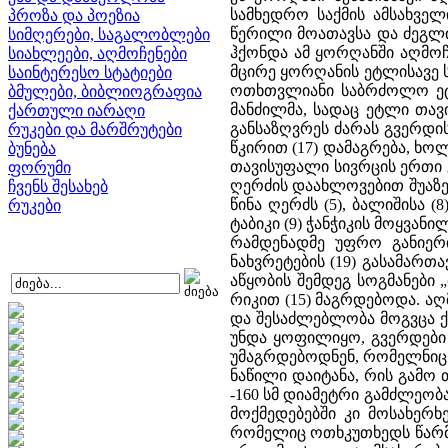
სამხედრო საქმის ამსახველ
პროზა და პოეზია
წერილი მოათავსა და ძეგლი
სიმღერები, საგალობლები
ჰქონდა ამ ყორღანში აღმო
სიახლეები, აღმოჩენები
მცირე ყორღანის ეტლისავე 
საინტერესო სტატიები
ოთხთვლიანი საბრძოლო ეტლი
ბმულები, ბიბლიოგრაფია
მანძილმა, სადაც ეტლი თავი
ქართული იარაღი
განსაზღვრეს ძარას გვერდის
რუკები და მარშრუტები
წკირით (17) დამაგრება, ხო
ბუნება
თავისუფალი სივრცის ერთი 
ფორუმი
ღერძის დაახლოვებით შუაზე
ჩვენს შესახებ
წინა ღერძს (5), ბალიშისა 
რუკები
ტაბიკი (9) ჭანჭიკის მოყვა
რამდენადმე უფრო განიერ
ნახვრეტების (19) გასამართ
აწყობის შემდეგ სოგმანები 
რიკით (15) მაგრდებოდა. ა
და შესაძლებლობა მოგვცა 
უნდა ყოფილიყო, გვერდები 
უმაგრდებოდნენ, რომელნიც 
ნაწილი დაიტანა, რის გამო 
-160 სმ დიამეტრი გამძლეობ
მოქმედებებში კი მოსახერხ
რომელიც ოთხკუთხედს წარმო