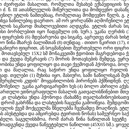
ი ძეირფასი მასალით, რომელთა შესახებ ექსპედიციის ხ
 ძ. წ. III ათასწლეულის მიწურულითა და მომდევნო დასაწ
ჩენილ ეტლის ნაშთებსაც, რომელთაც მომდევნო წელს, გ.
სხვა ნაწილებიც დაერთო. ამ ორ ყორღანში აღმოჩენილი 
ს საკმაოდ მიახლოვებითი აღდგენა. ეტლის ძარას სიგრძ
სი ბორბლებით იყო ჩადგმული (იხ. სურ.). უკანა ღერძის (3
 ფიცრების (6) მდებარეობა და სიგანე, აგრეთვე ძარას ხის
ლო წინა მხარეს ბალიშთან (8) თუნდაც - თითო წკირით (17)
განიერი ფიცრით, ან სოგმანებით შეერთებული ორი ფიცრით
 მოთავსებულ 15X2 სმ მონაკვეთში ჭდობით მაგრდებოდა ქ
(8) და ქვედა შემკრავის (7) შორის მოთავსების შემდეგ, ე
ნილობისა უნდა ყოფილიყო და თავი ქვემოდან ჰქონოდა, ბოლო
ი და მაღალია, რაც საჭირო უნდა ყოფილიყო რვილის (
ავად. თვლები (1) მუხისა იყო, მასიური, სამი ნაწილისგან
„მერცხლის კუდის" მოყვანილობის პირონებს ჰქმნიდნენ. ღ
ღმოჩენილ უკანა გარდიგარდმო ხეს (4) ბოლო ახრილი აქვს
ქართული ეთნოგრაფიული მასალის გათვალისწინებით მთელ
კი ლასტისა უნდა ჰქონოდა (ნახაზზე თვალსაჩინოებისათვი
დრომ გახრწნა და ლასტების ჩაცვენა გამოიწვია. შემდგომ
თვლის ქვეშ მოქცეულმა წნელებმა ჩვენამდე მოაღწიეს. ეტლ
ას ასუსტებდა და ამცირებდა ტვირთის წონას) სამეურნეო ს
ებელი. საგულისხმოა, რომ ძარას წინა ნაწილთან სვეტზე
ადგენდა ქვედა წაწვეტებული ნაწილით (45X65 სმ.). ყოვ